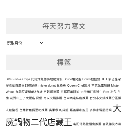
每天努力寫文
每
天
努
標籤
力
寫
文
Bill's Fish & Chips 比爾炸魚薯條地點資訊
Bruno電烤盤 Dowai摺摺鍋
JHT 多功能深
層震動按摩器13檔變速
mister donut 兌換卷
Queen Chef鍋具
不貳光車輪餅 Mister
Wheel
九陽豆漿機d53食譜
五穀飯推薦
京都百年醬油
六甲田莊咖啡牛奶ptt
刈包 台
北
劍湖山王子大飯店 房價
南崁火鍋推薦
台中西屯私廚推薦
台北市火鍋推薦分區懶
大
人包整理
台北特色調酒吧推薦
吳秉承 乾拌麵
嘉義樂咖廚房
多偉家電摺摺鍋
魔鍋物二代店藏王
宅配低熱量麵食推薦
富及第洗衣機