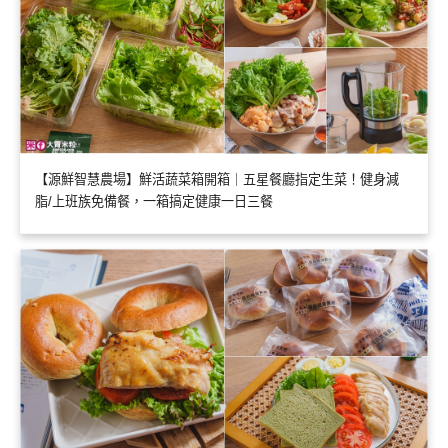
【源鮮智慧農場】鮮活蔬菜箱開箱｜五星餐廳指定生菜！健身減
脂/上班族免備餐，一箱搞定健康一日三餐