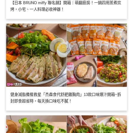
【日本 BRUNO miffy 聯名鍋】開箱｜萌翻廚房！一鍋四用蒸煮炊
烤，小宅、一人料理必收神器！
健身減脂備餐救星「杰森食代舒肥雞胸肉」13款口味爆汁開箱~拆
封即食超省時，每天換口味吃不膩！