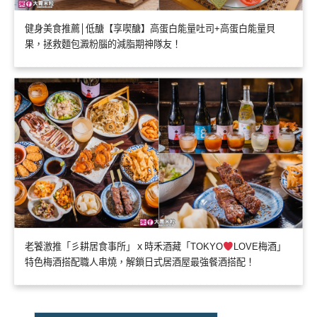
健身美食推薦│低醣【享喫醣】高蛋白能量吐司+高蛋白能量貝
果，拯救麵包澱粉腦的減脂期神隊友！
老饕激推「彡耕居食事所」ｘ時禾酒藏「TOKYO
LOVE梅酒」
特色梅酒搭配職人串燒，解鎖日式居酒屋最強餐酒搭配！