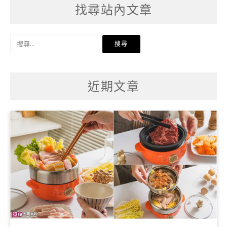
找尋站內文章
搜
尋
關
鍵
字:
近期文章