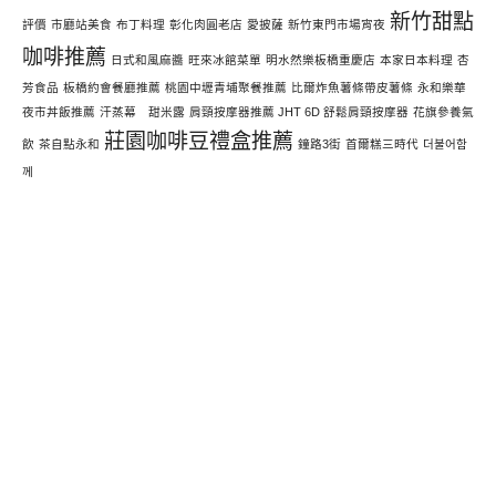
新竹甜點
評價
市廳站美食
布丁料理
彰化肉圓老店
愛披薩
新竹東門市場宵夜
咖啡推薦
日式和風麻醬
旺來冰館菜單
明水然樂板橋重慶店
本家日本料理
杏
芳食品
板橋約會餐廳推薦
桃園中壢青埔聚餐推薦
比爾炸魚薯條帶皮薯條
永和樂華
夜市丼飯推薦
汗蒸幕 甜米露
肩頸按摩器推薦 JHT 6D 舒鬆肩頸按摩器
花旗參養氣
莊園咖啡豆禮盒推薦
飲
茶自點永和
鐘路3街
首爾糕三時代
더불어함
께