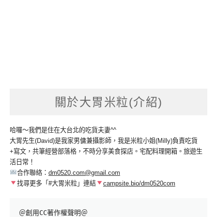
關於大胃米粒(介紹)
哈囉～我們是住在大台北的吃貨夫妻^^
大胃先生(David)是我家男傭兼攝影師，我是米粒小姐(Milly)負責吃貨
+寫文，共筆經營部落格，不時分享美食探店。宅配料理開箱。旅遊生
活日常！
合作聯絡：
dm0520.com@gmail.com
找尋更多「#大胃米粒」連結
campsite.bio/dm0520com
＠創用CC著作權聲明＠
