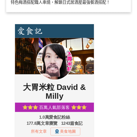
特色梅酒搭配職人串燒，解鎖日式居酒屋最強餐酒搭配！