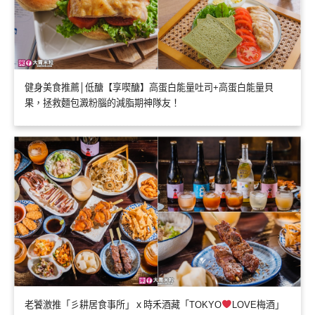
健身美食推薦│低醣【享喫醣】高蛋白能量吐司+高蛋白能量貝
果，拯救麵包澱粉腦的減脂期神隊友！
老饕激推「彡耕居食事所」ｘ時禾酒藏「TOKYO
LOVE梅酒」