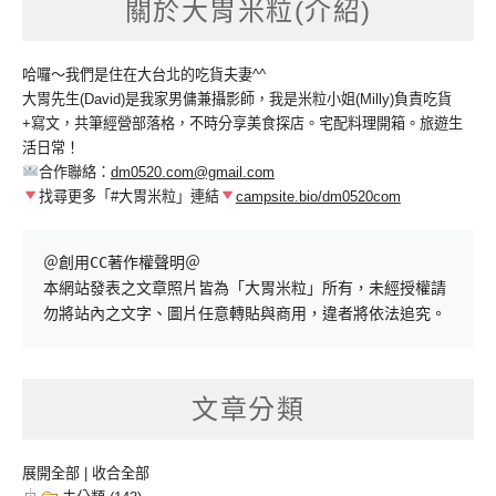
關於大胃米粒(介紹)
哈囉～我們是住在大台北的吃貨夫妻^^
大胃先生(David)是我家男傭兼攝影師，我是米粒小姐(Milly)負責吃貨
+寫文，共筆經營部落格，不時分享美食探店。宅配料理開箱。旅遊生
活日常！
合作聯絡：
dm0520.com@gmail.com
找尋更多「#大胃米粒」連結
campsite.bio/dm0520com
＠創用CC著作權聲明＠

本網站發表之文章照片皆為「大胃米粒」所有，未經授權請
勿將站內之文字、圖片任意轉貼與商用，違者將依法追究。
文章分類
展開全部
|
收合全部