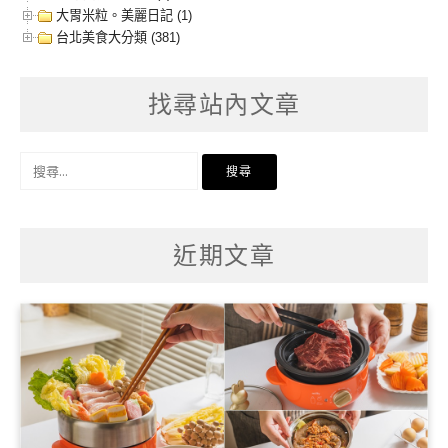
大胃米粒。美麗日記 (1)
台北美食大分類 (381)
找尋站內文章
搜
尋
關
鍵
字:
近期文章