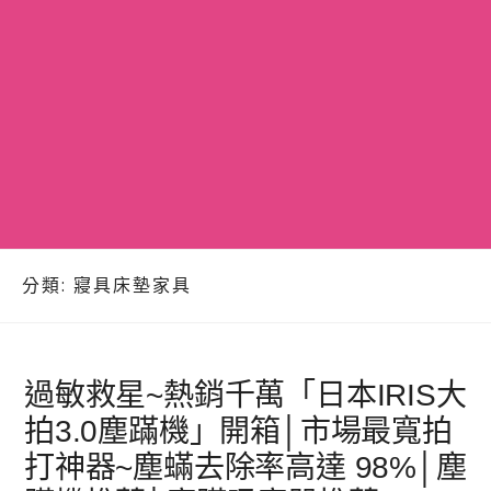
分類:
寢具床墊家具
過敏救星~熱銷千萬「日本IRIS大
拍3.0塵蹣機」開箱│市場最寬拍
打神器~塵蟎去除率高達 98%│塵