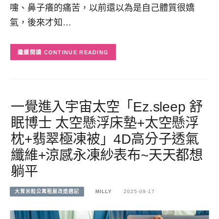
嚏、鼻子癢的痛苦，以前還以為是自己體質很嬌
氣，後來才知…
CONTINUE READING
一覺進入宇宙太空「Ez.sleep 舒
眠博士 太空懸浮床墊+太空懸浮
枕+翡翠極凍被」4D高分子透氣
纖維+涼感永凍紗表布~天天都想
躺平
大胃米粒公寓租屋改造週記
MILLY
2025-09-17