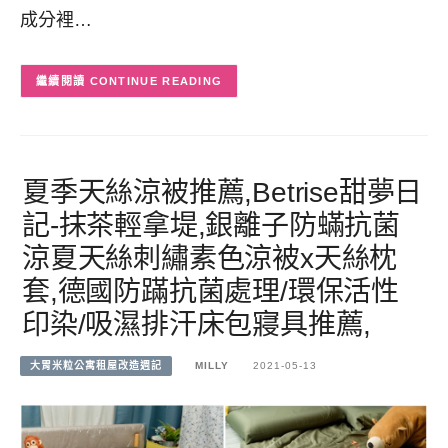
成分裡…
CONTINUE READING
夏季天絲涼被推薦,Betrise甜夢日
記-抹茶輕拿堤,銀離子防蟎抗菌
涼夏天絲刺繡素色涼被x天絲枕
套,德國防蹣抗菌處理/環保活性
印染/吸濕排汗床包寢具推薦,
大胃米粒公寓租屋改造週記
MILLY
2021-05-13