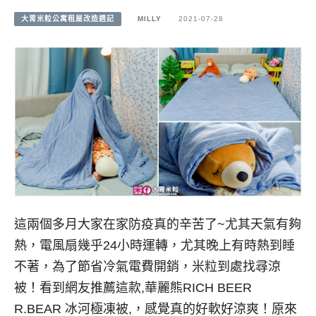
大胃米粒公寓租屋改造週記
MILLY
2021-07-28
這兩個多月大家在家防疫真的辛苦了~尤其天氣有夠
熱，電風扇幾乎24小時運轉，尤其晚上有時熱到睡
不著，為了節省冷氣電費開銷，米粒到處找尋涼
被！看到網友推薦這款,華麗熊RICH BEER
R.BEAR 冰河極凍被,，感覺真的好軟好涼爽！原來