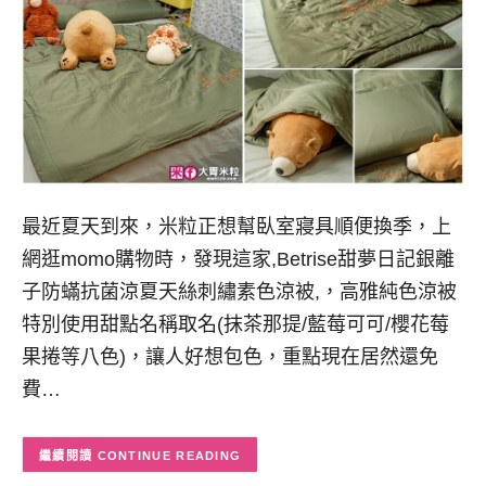
最近夏天到來，米粒正想幫臥室寢具順便換季，上
網逛momo購物時，發現這家,Betrise甜夢日記銀離
子防蟎抗菌涼夏天絲刺繡素色涼被,，高雅純色涼被
特別使用甜點名稱取名(抹茶那提/藍莓可可/櫻花莓
果捲等八色)，讓人好想包色，重點現在居然還免
費…
CONTINUE READING