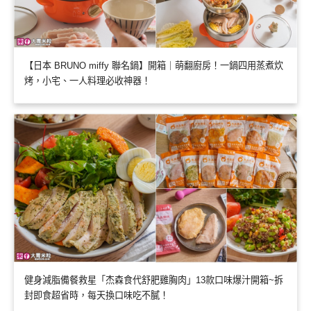
【日本 BRUNO miffy 聯名鍋】開箱｜萌翻廚房！一鍋四用蒸煮炊
烤，小宅、一人料理必收神器！
健身減脂備餐救星「杰森食代舒肥雞胸肉」13款口味爆汁開箱~拆
封即食超省時，每天換口味吃不膩！