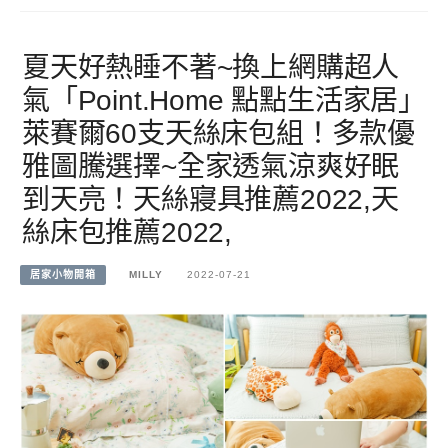
夏天好熱睡不著~換上網購超人
氣「Point.Home 點點生活家居」
萊賽爾60支天絲床包組！多款優
雅圖騰選擇~全家透氣涼爽好眠
到天亮！天絲寢具推薦2022,天
絲床包推薦2022,
居家小物開箱
MILLY
2022-07-21