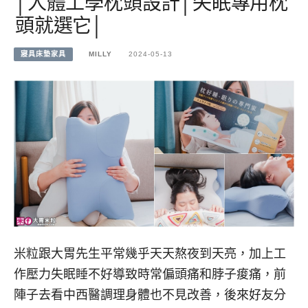
│人體工學枕頭設計│失眠專用枕
頭就選它│
寢具床墊家具
MILLY
2024-05-13
米粒跟大胃先生平常幾乎天天熬夜到天亮，加上工
作壓力失眠睡不好導致時常偏頭痛和脖子痠痛，前
陣子去看中西醫調理身體也不見改善，後來好友分