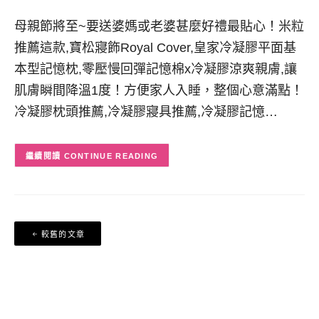
母親節將至~要送婆媽或老婆甚麼好禮最貼心！米粒
推薦這款,寶松寢飾Royal Cover,皇家冷凝膠平面基
本型記憶枕,零壓慢回彈記憶棉x冷凝膠涼爽親膚,讓
肌膚瞬間降溫1度！方便家人入睡，整個心意滿點！
冷凝膠枕頭推薦,冷凝膠寢具推薦,冷凝膠記憶…
CONTINUE READING
文
較舊的文章
章
導
覽