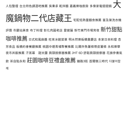
大
人包整理
台北特色調酒吧推薦
吳秉承 乾拌麵
嘉義樂咖廚房
多偉家電摺摺鍋
魔鍋物二代店藏王
宅配低熱量麵食推薦
富及第洗衣機
新竹甜點
評價
市廳站美食
布丁料理
彰化肉圓老店
愛披薩
新竹東門市場宵夜
咖啡推薦
日式和風麻醬
旺來冰館菜單
明水然樂板橋重慶店
本家日本料理
杏
芳食品
板橋約會餐廳推薦
桃園中壢青埔聚餐推薦
比爾炸魚薯條帶皮薯條
永和樂華
夜市丼飯推薦
汗蒸幕 甜米露
肩頸按摩器推薦 JHT 6D 舒鬆肩頸按摩器
花旗參養氣
莊園咖啡豆禮盒推薦
飲
茶自點永和
鐘路3街
首爾糕三時代
더불어함
께