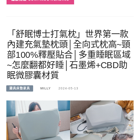
「舒眠博士打氣枕」世界第一款
內建充氣墊枕頭│全向式枕高~頸
部100%釋壓貼合│多重睡眠區域
~怎麼翻都好睡│石墨烯+CBD助
眠微膠囊材質
寢具床墊家具
MILLY
2024-05-13