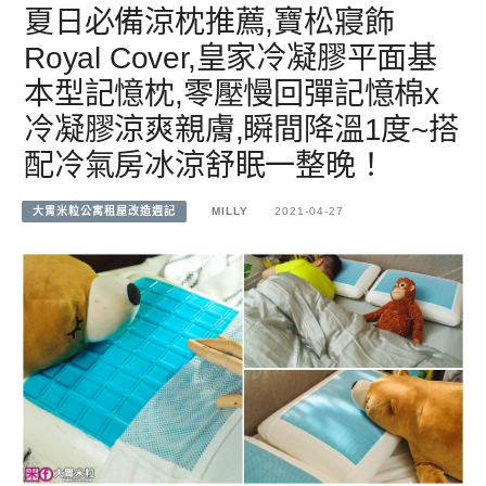
夏日必備涼枕推薦,寶松寢飾
Royal Cover,皇家冷凝膠平面基
本型記憶枕,零壓慢回彈記憶棉x
冷凝膠涼爽親膚,瞬間降溫1度~搭
配冷氣房冰涼舒眠一整晚！
大胃米粒公寓租屋改造週記
MILLY
2021-04-27