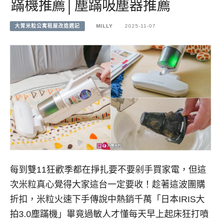
蹣機推薦│塵蹣吸塵器推薦
大胃米粒公寓租屋改造週記
MILLY
2025-11-07
每到雙11狂歡季都在掙扎要不要剁手買家電，但這
次米粒真心覺得大家這台一定要收！趁著這波團購
折扣，米粒火速下手傳說中熱銷千萬「日本IRIS大
拍3.0塵蹣機」畢竟過敏人才懂每天早上起床狂打噴