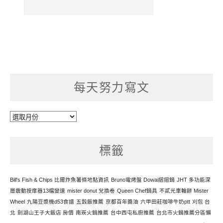
每天努力寫文
每
天
努
標籤
力
寫
文
Bill's Fish & Chips 比爾炸魚薯條地點資訊
Bruno電烤盤 Dowai摺摺鍋
JHT 多功能深
層震動按摩器13檔變速
mister donut 兌換卷
Queen Chef鍋具
不貳光車輪餅 Mister
Wheel
九陽豆漿機d53食譜
五穀飯推薦
京都百年醬油
六甲田莊咖啡牛奶ptt
刈包 台
北
劍湖山王子大飯店 房價
南崁火鍋推薦
台中西屯私廚推薦
台北市火鍋推薦分區懶