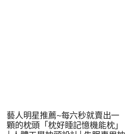
藝人明星推薦~每六秒就賣出一
顆的枕頭「枕好睡記憶機能枕」