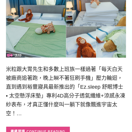
米粒跟大胃先生和多數上班族一樣過著「每天白天
被廠商追著跑，晚上瞬不著狂刷手機」壓力輪迴，
直到遇到裕豐寢具最新推出的「Ez.sleep 舒眠博士
• 太空懸浮床墊」專利4D高分子透氣纖維+涼感永凍
紗表布，才真正懂什麼叫一躺下就像飄進宇宙太
空！…
CONTINUE READING