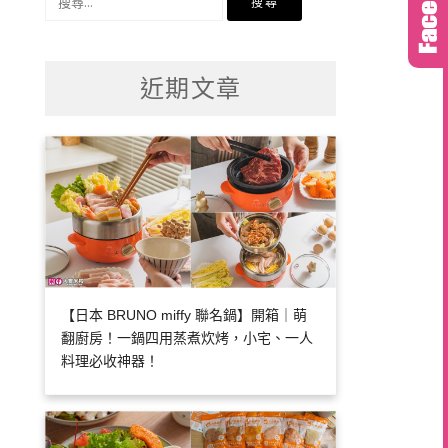
尋
關
鍵
近期文章
字:
【日本 BRUNO miffy 聯名鍋】開箱｜萌
翻廚房！一鍋四用蒸煮炊烤，小宅、一人
料理必收神器！