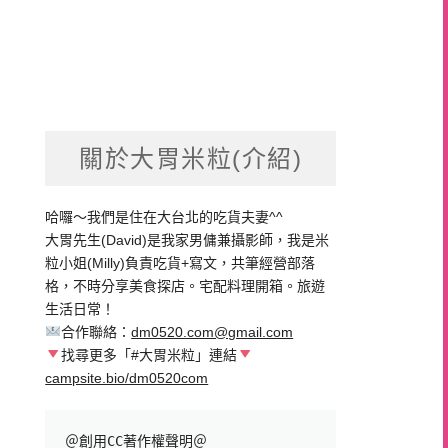
關於大胃米粒(介紹)
哈囉～我們是住在大台北的吃貨夫妻^^
大胃先生(David)是我家男傭兼攝影師，我是米
粒小姐(Milly)負責吃貨+寫文，共筆經營部落
格，不時分享美食探店。宅配料理開箱。旅遊
生活日常！
合作聯絡：
dm0520.com@gmail.com
找尋更多「#大胃米粒」連結
campsite.bio/dm0520com
＠創用CC著作權聲明＠
