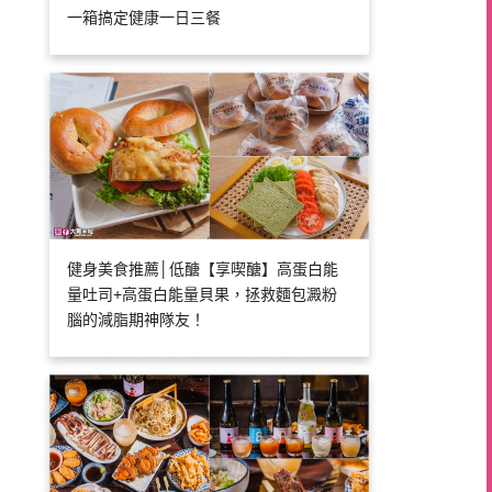
一箱搞定健康一日三餐
健身美食推薦│低醣【享喫醣】高蛋白能
量吐司+高蛋白能量貝果，拯救麵包澱粉
腦的減脂期神隊友！