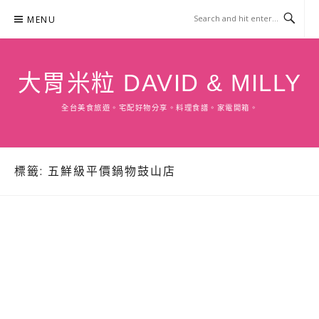
Skip
MENU
to
content
大胃米粒 DAVID & MILLY
全台美食旅遊。宅配好物分享。料理食譜。家電開箱。
標籤:
五鮮級平價鍋物鼓山店