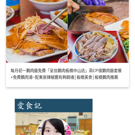
每月初一鵝肉飯免費「呈信鵝肉板橋中山店」高CP值鵝肉飯套餐
+免費鵝肉湯~配東泉辣椒醬有夠銷魂│板橋美食│板橋鵝肉推薦