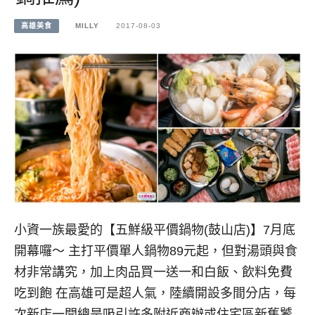
高雄美食
MILLY
2017-08-03
小資一族最愛的【五鮮級平價鍋物(鼓山店)】7月底
開幕囉～ 主打平價單人鍋物89元起，但對湯頭與食
材非常講究，加上肉品買一送一和白飯、飲料免費
吃到飽 在高雄可是超人氣，陸續開設多間分店，每
次新店一開總是吸引許多附近商辦或住宅區新舊饕