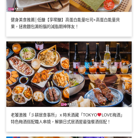
健身美食推薦│低醣【享喫醣】高蛋白能量吐司+高蛋白能量貝
果，拯救麵包澱粉腦的減脂期神隊友！
老饕激推「彡耕居食事所」ｘ時禾酒藏「TOKYO
LOVE梅酒」
特色梅酒搭配職人串燒，解鎖日式居酒屋最強餐酒搭配！