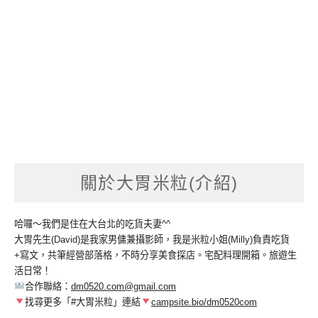
關於大胃米粒(介紹)
哈囉～我們是住在大台北的吃貨夫妻^^
大胃先生(David)是我家男傭兼攝影師，我是米粒小姐(Milly)負責吃貨
+寫文，共筆經營部落格，不時分享美食探店。宅配料理開箱。旅遊生
活日常！
合作聯絡：
dm0520.com@gmail.com
找尋更多「#大胃米粒」連結
campsite.bio/dm0520com