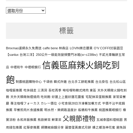
每
天
努
標籤
力
寫
文
Bmxmao濾網永久免費送
caffe bene 林森店
LOVIN樂恋腰果
O’V COFFEE裝園豆
【sanlux 台灣三洋】250公升一級能效變頻雙門冰箱(sr-c238bv)
不貳光車輪餅五常
信義區麻辣火鍋吃到
店
中壢和牛
中壢眼鏡行
飽
制霸桃園購物中心
千頌依 韓式炸雞
台北手工餅乾推薦
台北掛包
台北松山區
咖哩飯推薦
吃休錢走 三清洞
吾旺再季
啾哇嘿喲韓式烤肉 東區
天外天精緻火鍋吃到
飽
天外天精緻無煙燒肉 吃到飽
好運上上籤好運花露蜜
宅配抹茶蛋糕推薦
家常菜餐
廳
專注咖哩フォーカス カレー價位
小宅食袋28日冷凍餐加餐方式
平價不沾平底鍋
推薦
早餐煎肉片食譜推薦
明水然・樂網路溫度計
板橋和牛推薦
桃園推薦眼鏡行
橡
父親節禮物
實涼粉
永和丼飯推薦
熊飲鮮茶 鮮果茶
瓦城泰國料理桃園
男
用錢包推薦
紅藜麥推薦
網購椒麻麵分享
蓮蓉蛋黃廣式月餅
蜂之鄉洛神花蜜
避免踩