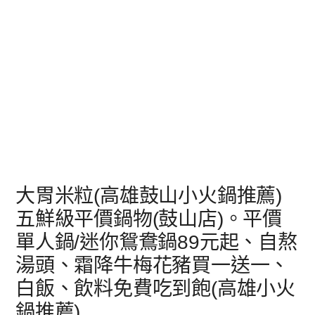
大胃米粒(高雄鼓山小火鍋推薦)
五鮮級平價鍋物(鼓山店)。平價
單人鍋/迷你鴛鴦鍋89元起、自熬
湯頭、霜降牛梅花豬買一送一、
白飯、飲料免費吃到飽(高雄小火
鍋推薦)