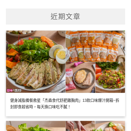
關
鍵
字:
近期文章
健身減脂備餐救星「杰森食代舒肥雞胸肉」13款口味爆汁開箱~拆
封即食超省時，每天換口味吃不膩！