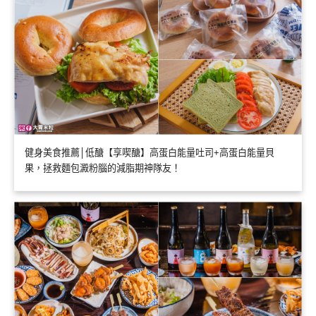
健身美食推薦│低醣【享喫醣】高蛋白能量吐司+高蛋白能量貝
果，拯救麵包澱粉腦的減脂期神隊友！