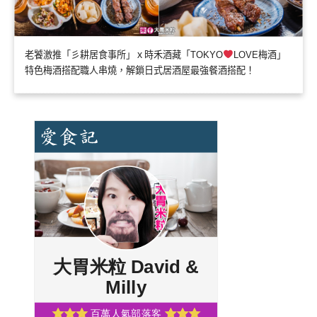
老饕激推「彡耕居食事所」ｘ時禾酒藏「TOKYO
LOVE梅酒」
特色梅酒搭配職人串燒，解鎖日式居酒屋最強餐酒搭配！