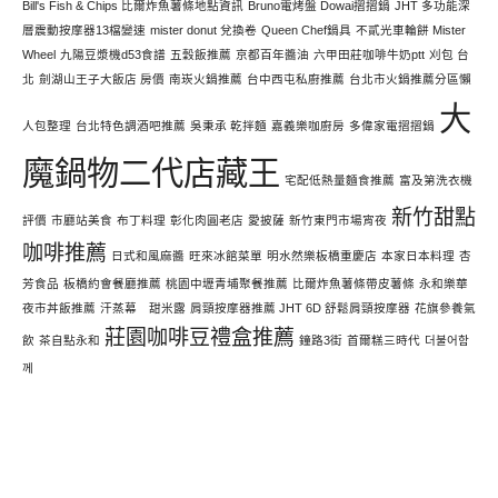
Bill's Fish & Chips 比爾炸魚薯條地點資訊
Bruno電烤盤 Dowai摺摺鍋
JHT 多功能深
層震動按摩器13檔變速
mister donut 兌換卷
Queen Chef鍋具
不貳光車輪餅 Mister
Wheel
九陽豆漿機d53食譜
五穀飯推薦
京都百年醬油
六甲田莊咖啡牛奶ptt
刈包 台
北
劍湖山王子大飯店 房價
南崁火鍋推薦
台中西屯私廚推薦
台北市火鍋推薦分區懶
大
人包整理
台北特色調酒吧推薦
吳秉承 乾拌麵
嘉義樂咖廚房
多偉家電摺摺鍋
魔鍋物二代店藏王
宅配低熱量麵食推薦
富及第洗衣機
新竹甜點
評價
市廳站美食
布丁料理
彰化肉圓老店
愛披薩
新竹東門市場宵夜
咖啡推薦
日式和風麻醬
旺來冰館菜單
明水然樂板橋重慶店
本家日本料理
杏
芳食品
板橋約會餐廳推薦
桃園中壢青埔聚餐推薦
比爾炸魚薯條帶皮薯條
永和樂華
夜市丼飯推薦
汗蒸幕 甜米露
肩頸按摩器推薦 JHT 6D 舒鬆肩頸按摩器
花旗參養氣
莊園咖啡豆禮盒推薦
飲
茶自點永和
鐘路3街
首爾糕三時代
더불어함
께