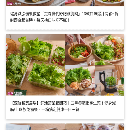
健身減脂備餐救星「杰森食代舒肥雞胸肉」13款口味爆汁開箱~拆
封即食超省時，每天換口味吃不膩！
【源鮮智慧農場】鮮活蔬菜箱開箱｜五星餐廳指定生菜！健身減
脂/上班族免備餐，一箱搞定健康一日三餐