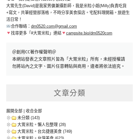
大胃先生(David)是我家男傭兼攝影師，我是米粒小姐(Milly)負責吃貨
+寫文，共筆經營部落格，不時分享美食探店。宅配料理開箱。旅遊生
活日常！
合作聯絡：
dm0520.com@gmail.com
找尋更多「#大胃米粒」連結
campsite.bio/dm0520com
＠創用CC著作權聲明＠

本網站發表之文章照片皆為「大胃米粒」所有，未經授權請
勿將站內之文字、圖片任意轉貼與商用，違者將依法追究。
文章分類
展開全部
|
收合全部
未分類 (143)
大胃米粒。懶人包整理 (28)
大胃米粒。台北捷運美食 (749)
大胃米粒。台灣美食 (623)