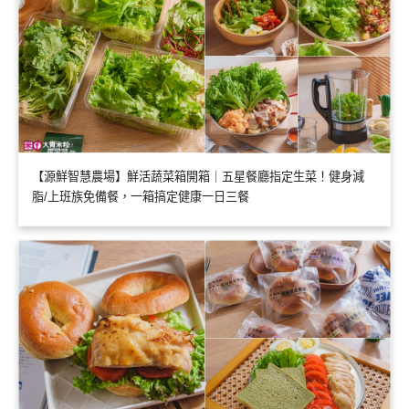
【源鮮智慧農場】鮮活蔬菜箱開箱｜五星餐廳指定生菜！健身減
脂/上班族免備餐，一箱搞定健康一日三餐