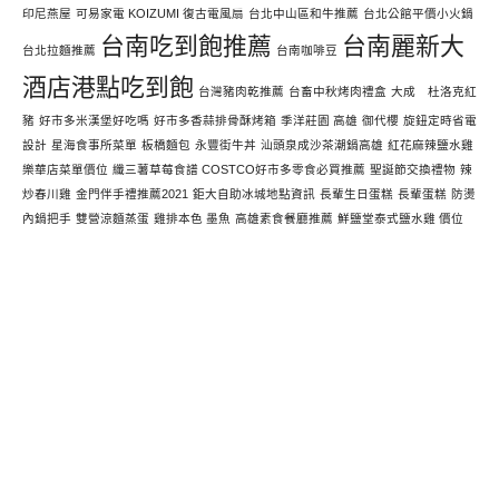
印尼燕屋
可易家電 KOIZUMI 復古電風扇
台北中山區和牛推薦
台北公館平價小火鍋
台南吃到飽推薦
台南麗新大
台北拉麵推薦
台南咖啡豆
酒店港點吃到飽
台灣豬肉乾推薦
台畜中秋烤肉禮盒
大成 杜洛克紅
豬
好市多米漢堡好吃嗎
好市多香蒜排骨酥烤箱
季洋莊園 高雄
御代櫻
旋鈕定時省電
設計
星海食事所菜單
板橋麵包
永豐街牛丼
汕頭泉成沙茶潮鍋高雄
紅花麻辣鹽水雞
樂華店菜單價位
纖三薯草莓食譜 COSTCO好市多零食必買推薦
聖誕節交換禮物
辣
炒春川雞
金門伴手禮推薦2021
鉅大自助冰城地點資訊
長輩生日蛋糕
長輩蛋糕
防燙
內鍋把手
雙營涼麵蒸蛋
雞排本色 墨魚
高雄素食餐廳推薦
鮮鹽堂泰式鹽水雞 價位