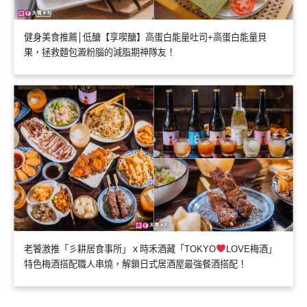
健身美食推薦│低醣【享喫醣】高蛋白能量吐司+高蛋白能量貝
果，拯救麵包澱粉腦的減脂期神隊友！
老饕激推「彡耕居食事所」ｘ時禾酒藏「TOKYO
LOVE梅酒」
特色梅酒搭配職人串燒，解鎖日式居酒屋最強餐酒搭配！