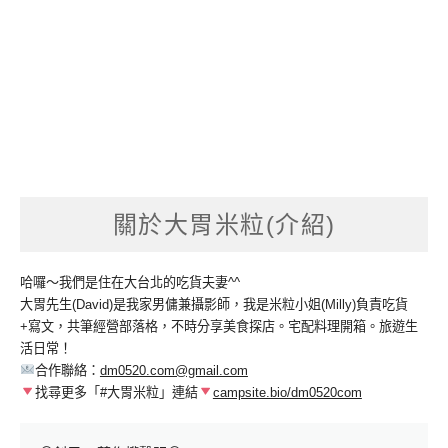
關於大胃米粒(介紹)
哈囉～我們是住在大台北的吃貨夫妻^^
大胃先生(David)是我家男傭兼攝影師，我是米粒小姐(Milly)負責吃貨
+寫文，共筆經營部落格，不時分享美食探店。宅配料理開箱。旅遊生
活日常！
合作聯絡：
dm0520.com@gmail.com
找尋更多「#大胃米粒」連結
campsite.bio/dm0520com