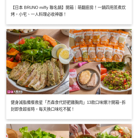
【日本 BRUNO miffy 聯名鍋】開箱｜萌翻廚房！一鍋四用蒸煮炊
烤，小宅、一人料理必收神器！
健身減脂備餐救星「杰森食代舒肥雞胸肉」13款口味爆汁開箱~拆
封即食超省時，每天換口味吃不膩！