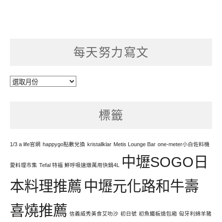
每天努力寫文
每
天
努
標籤
力
寫
文
1/3 a life官網
happygo點數兌換
kristallklar
Metis Lounge Bar
one-meter小白佐料機
中壢SOGO日
愛料理市集
Tefal 特福 鮮呼吸速燉萬用快鍋4L
本料理推薦
中壢元化路和牛壽
喜燒推薦
信義威秀美食艾叻沙
初日號
初魚鐵板燒包廂
匈牙利綿羊豬