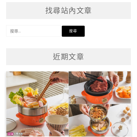
找尋站內文章
搜
尋
關
鍵
字:
近期文章