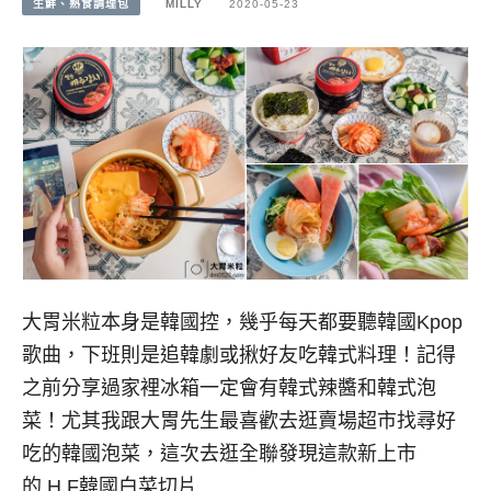
生鮮、熟食調理包
MILLY
2020-05-23
大胃米粒本身是韓國控，幾乎每天都要聽韓國Kpop
歌曲，下班則是追韓劇或揪好友吃韓式料理！記得
之前分享過家裡冰箱一定會有韓式辣醬和韓式泡
菜！尤其我跟大胃先生最喜歡去逛賣場超市找尋好
吃的韓國泡菜，這次去逛全聯發現這款新上市
的,H.F韓國白菜切片…