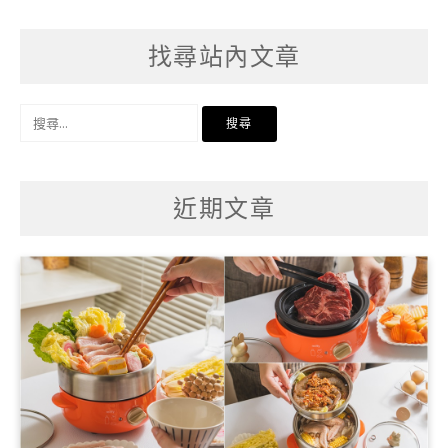
找尋站內文章
搜
尋
關
鍵
字:
近期文章