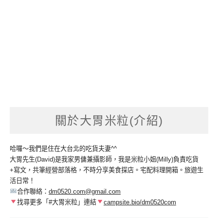
關於大胃米粒(介紹)
哈囉～我們是住在大台北的吃貨夫妻^^
大胃先生(David)是我家男傭兼攝影師，我是米粒小姐(Milly)負責吃貨
+寫文，共筆經營部落格，不時分享美食探店。宅配料理開箱。旅遊生
活日常！
合作聯絡：
dm0520.com@gmail.com
找尋更多「#大胃米粒」連結
campsite.bio/dm0520com