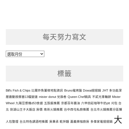
每天努力寫文
每
天
努
標籤
力
寫
文
Bill's Fish & Chips 比爾炸魚薯條地點資訊
Bruno電烤盤 Dowai摺摺鍋
JHT 多功能深
層震動按摩器13檔變速
mister donut 兌換卷
Queen Chef鍋具
不貳光車輪餅 Mister
Wheel
九陽豆漿機d53食譜
五穀飯推薦
京都百年醬油
六甲田莊咖啡牛奶ptt
刈包 台
北
劍湖山王子大飯店 房價
南崁火鍋推薦
台中西屯私廚推薦
台北市火鍋推薦分區懶
大
人包整理
台北特色調酒吧推薦
吳秉承 乾拌麵
嘉義樂咖廚房
多偉家電摺摺鍋