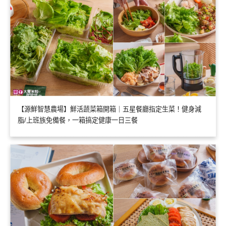
【源鮮智慧農場】鮮活蔬菜箱開箱｜五星餐廳指定生菜！健身減
脂/上班族免備餐，一箱搞定健康一日三餐