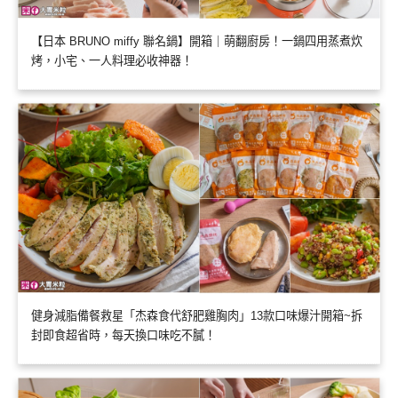
【日本 BRUNO miffy 聯名鍋】開箱｜萌翻廚房！一鍋四用蒸煮炊
烤，小宅、一人料理必收神器！
健身減脂備餐救星「杰森食代舒肥雞胸肉」13款口味爆汁開箱~拆
封即食超省時，每天換口味吃不膩！