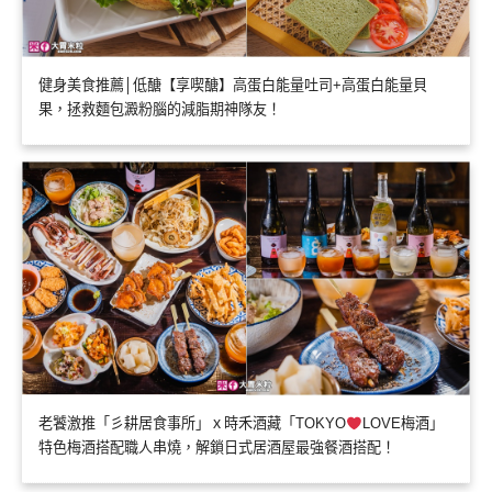
健身美食推薦│低醣【享喫醣】高蛋白能量吐司+高蛋白能量貝
果，拯救麵包澱粉腦的減脂期神隊友！
老饕激推「彡耕居食事所」ｘ時禾酒藏「TOKYO
LOVE梅酒」
特色梅酒搭配職人串燒，解鎖日式居酒屋最強餐酒搭配！