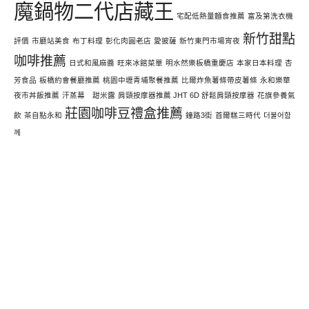
魔鍋物二代店藏王
宅配低熱量麵食推薦
富及第洗衣機
新竹甜點
評價
市廳站美食
布丁料理
彰化肉圓老店
愛披薩
新竹東門市場宵夜
咖啡推薦
日式和風麻醬
旺來冰館菜單
明水然樂板橋重慶店
本家日本料理
杏
芳食品
板橋約會餐廳推薦
桃園中壢青埔聚餐推薦
比爾炸魚薯條帶皮薯條
永和樂華
夜市丼飯推薦
汗蒸幕 甜米露
肩頸按摩器推薦 JHT 6D 舒鬆肩頸按摩器
花旗參養氣
莊園咖啡豆禮盒推薦
飲
茶自點永和
鐘路3街
首爾糕三時代
더불어함
께