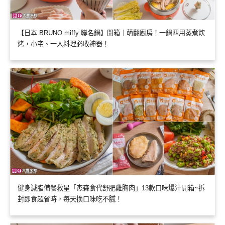
【日本 BRUNO miffy 聯名鍋】開箱｜萌翻廚房！一鍋四用蒸煮炊
烤，小宅、一人料理必收神器！
健身減脂備餐救星「杰森食代舒肥雞胸肉」13款口味爆汁開箱~拆
封即食超省時，每天換口味吃不膩！