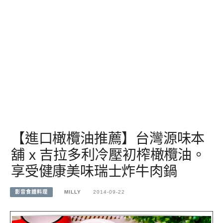
【進口橄欖油推薦】台灣源味本
舖 x 吉拉多利冷壓初榨橄欖油。
享受健康美味瑞士炸牛肉鍋
影音食譜料理
MILLY
2014-09-22