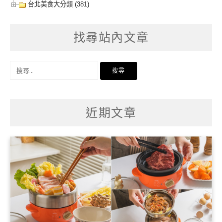
台北美食大分類 (381)
找尋站內文章
搜
尋
關
鍵
字:
近期文章