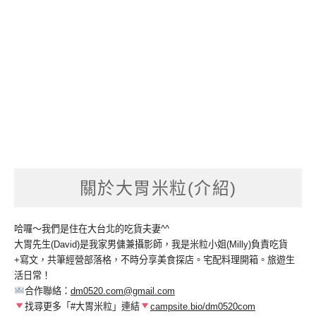
關於大胃米粒(介紹)
哈囉～我們是住在大台北的吃貨夫妻^^
大胃先生(David)是我家男傭兼攝影師，我是米粒小姐(Milly)負責吃貨
+寫文，共筆經營部落格，不時分享美食探店。宅配料理開箱。旅遊生
活日常！
合作聯絡：
dm0520.com@gmail.com
找尋更多「#大胃米粒」連結
campsite.bio/dm0520com