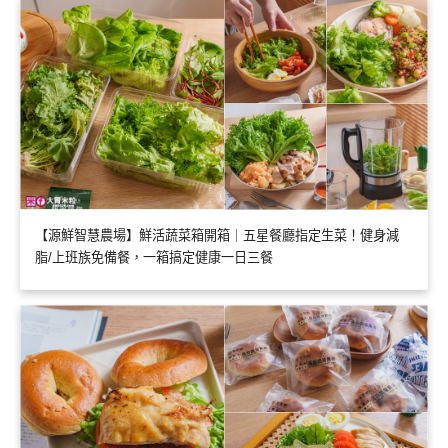
【源鮮智慧農場】鮮活蔬菜箱開箱｜五星餐廳指定生菜！健身減
脂/上班族免備餐，一箱搞定健康一日三餐