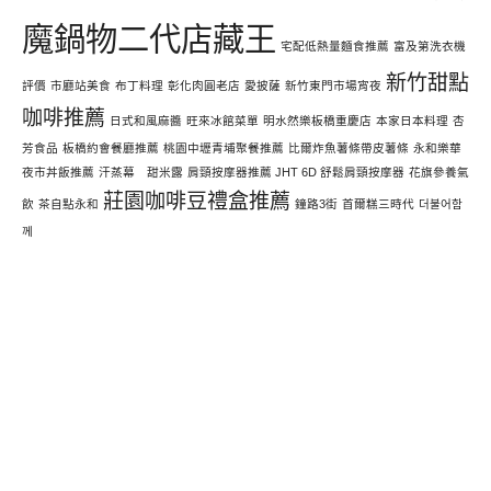
魔鍋物二代店藏王
宅配低熱量麵食推薦
富及第洗衣機
新竹甜點
評價
市廳站美食
布丁料理
彰化肉圓老店
愛披薩
新竹東門市場宵夜
咖啡推薦
日式和風麻醬
旺來冰館菜單
明水然樂板橋重慶店
本家日本料理
杏
芳食品
板橋約會餐廳推薦
桃園中壢青埔聚餐推薦
比爾炸魚薯條帶皮薯條
永和樂華
夜市丼飯推薦
汗蒸幕 甜米露
肩頸按摩器推薦 JHT 6D 舒鬆肩頸按摩器
花旗參養氣
莊園咖啡豆禮盒推薦
飲
茶自點永和
鐘路3街
首爾糕三時代
더불어함
께