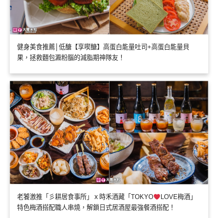
健身美食推薦│低醣【享喫醣】高蛋白能量吐司+高蛋白能量貝
果，拯救麵包澱粉腦的減脂期神隊友！
老饕激推「彡耕居食事所」ｘ時禾酒藏「TOKYO
LOVE梅酒」
特色梅酒搭配職人串燒，解鎖日式居酒屋最強餐酒搭配！