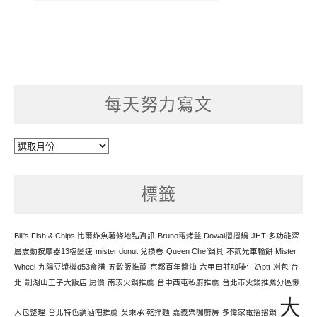
每天努力寫文
每
天
努
標籤
力
寫
文
Bill's Fish & Chips 比爾炸魚薯條地點資訊
Bruno電烤盤 Dowai摺摺鍋
JHT 多功能深
層震動按摩器13檔變速
mister donut 兌換卷
Queen Chef鍋具
不貳光車輪餅 Mister
Wheel
九陽豆漿機d53食譜
五穀飯推薦
京都百年醬油
六甲田莊咖啡牛奶ptt
刈包 台
北
劍湖山王子大飯店 房價
南崁火鍋推薦
台中西屯私廚推薦
台北市火鍋推薦分區懶
大
人包整理
台北特色調酒吧推薦
吳秉承 乾拌麵
嘉義樂咖廚房
多偉家電摺摺鍋