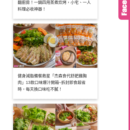
翻廚房！一鍋四用蒸煮炊烤，小宅、一人
料理必收神器！
健身減脂備餐救星「杰森食代舒肥雞胸
肉」13款口味爆汁開箱~拆封即食超省
時，每天換口味吃不膩！