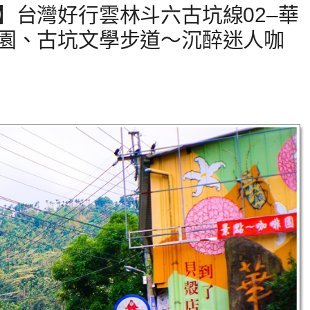
】台灣好行雲林斗六古坑線02–華
園、古坑文學步道～沉醉迷人咖