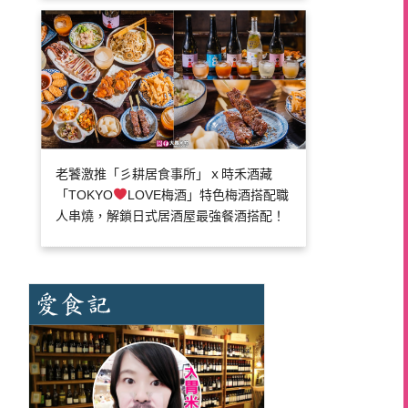
老饕激推「彡耕居食事所」ｘ時禾酒藏
「TOKYO
LOVE梅酒」特色梅酒搭配職
人串燒，解鎖日式居酒屋最強餐酒搭配！