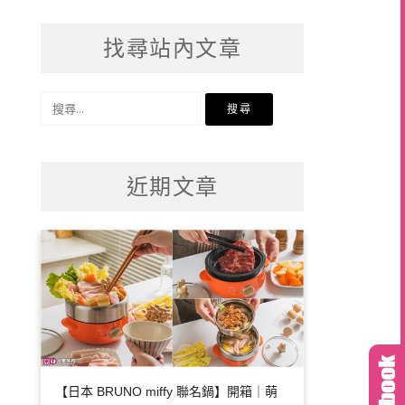
找尋站內文章
搜
尋
關
鍵
近期文章
字:
【日本 BRUNO miffy 聯名鍋】開箱｜萌