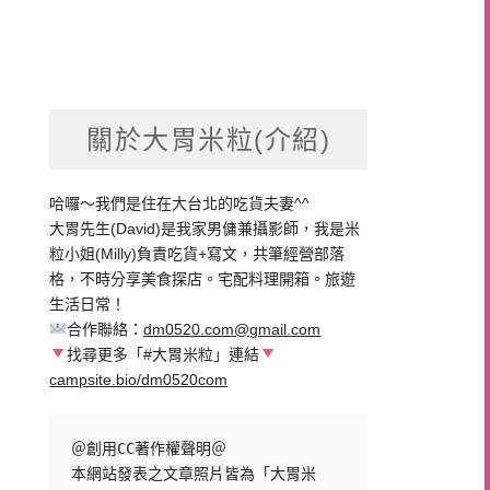
關於大胃米粒(介紹)
哈囉～我們是住在大台北的吃貨夫妻^^
大胃先生(David)是我家男傭兼攝影師，我是米
粒小姐(Milly)負責吃貨+寫文，共筆經營部落
格，不時分享美食探店。宅配料理開箱。旅遊
生活日常！
合作聯絡：
dm0520.com@gmail.com
找尋更多「#大胃米粒」連結
campsite.bio/dm0520com
＠創用CC著作權聲明＠

本網站發表之文章照片皆為「大胃米