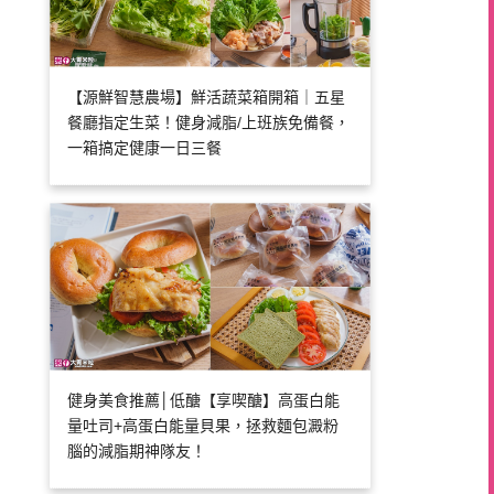
【源鮮智慧農場】鮮活蔬菜箱開箱｜五星
餐廳指定生菜！健身減脂/上班族免備餐，
一箱搞定健康一日三餐
健身美食推薦│低醣【享喫醣】高蛋白能
量吐司+高蛋白能量貝果，拯救麵包澱粉
腦的減脂期神隊友！