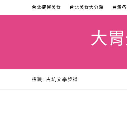
Skip
台北捷運美食
台北美食大分類
台灣各
to
content
大胃米
標籤:
古坑文學步道