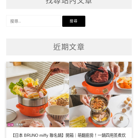
找尋站內文章
搜
尋
關
鍵
字:
近期文章
【日本 BRUNO miffy 聯名鍋】開箱｜萌翻廚房！一鍋四用蒸煮炊