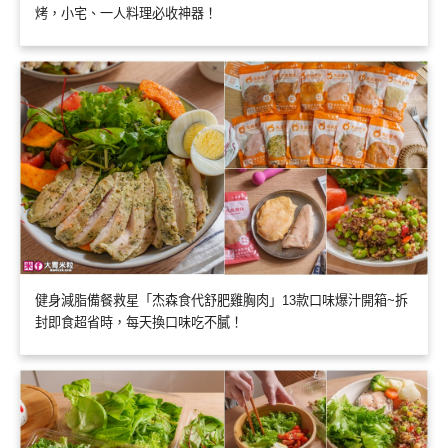
烤，小宅、一人料理必收神器！
健身減脂備餐救星「杰森食代舒肥雞胸肉」13款口味爆汁開箱~拆
封即食超省時，每天換口味吃不膩！