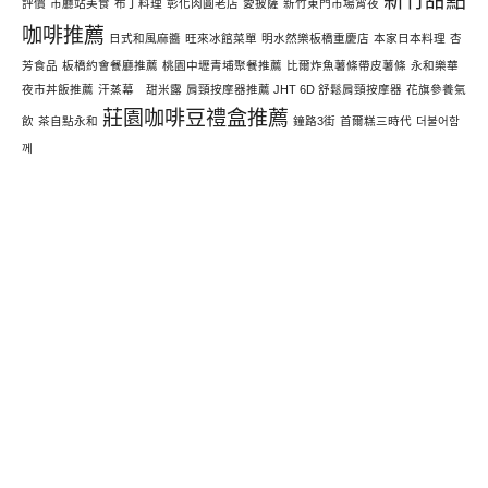
新竹甜點
評價
市廳站美食
布丁料理
彰化肉圓老店
愛披薩
新竹東門市場宵夜
咖啡推薦
日式和風麻醬
旺來冰館菜單
明水然樂板橋重慶店
本家日本料理
杏
芳食品
板橋約會餐廳推薦
桃園中壢青埔聚餐推薦
比爾炸魚薯條帶皮薯條
永和樂華
夜市丼飯推薦
汗蒸幕 甜米露
肩頸按摩器推薦 JHT 6D 舒鬆肩頸按摩器
花旗參養氣
莊園咖啡豆禮盒推薦
飲
茶自點永和
鐘路3街
首爾糕三時代
더불어함
께