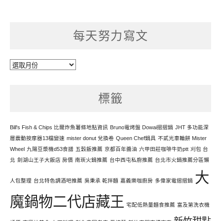
每天努力寫文
每
天
努
標籤
力
寫
文
Bill's Fish & Chips 比爾炸魚薯條地點資訊
Bruno電烤盤 Dowai摺摺鍋
JHT 多功能深
層震動按摩器13檔變速
mister donut 兌換卷
Queen Chef鍋具
不貳光車輪餅 Mister
Wheel
九陽豆漿機d53食譜
五穀飯推薦
京都百年醬油
六甲田莊咖啡牛奶ptt
刈包 台
北
劍湖山王子大飯店 房價
南崁火鍋推薦
台中西屯私廚推薦
台北市火鍋推薦分區懶
大
人包整理
台北特色調酒吧推薦
吳秉承 乾拌麵
嘉義樂咖廚房
多偉家電摺摺鍋
魔鍋物二代店藏王
宅配低熱量麵食推薦
富及第洗衣機