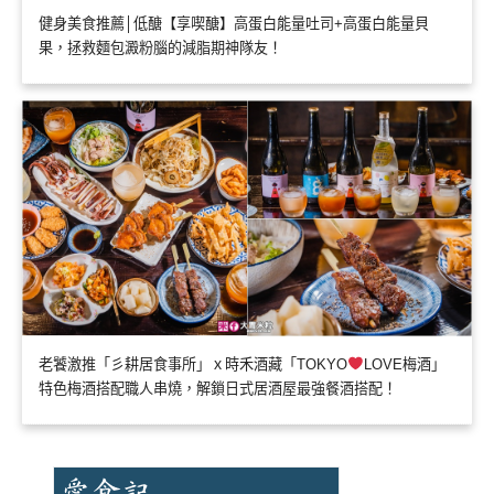
健身美食推薦│低醣【享喫醣】高蛋白能量吐司+高蛋白能量貝
果，拯救麵包澱粉腦的減脂期神隊友！
老饕激推「彡耕居食事所」ｘ時禾酒藏「TOKYO
LOVE梅酒」
特色梅酒搭配職人串燒，解鎖日式居酒屋最強餐酒搭配！