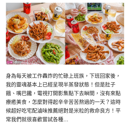
身為每天被工作轟炸的忙碌上班族，下班回家後，
我的靈魂基本上已經呈現半蒸發狀態！但是肚子
餓、嘴巴饞，電視打開影集點下去瞬間，沒有來點
療癒美食，怎麼對得起辛辛苦苦熬過的一天？這時
候超好吃宅配滷味推薦絕對是米粒的救命良方！平
常我們就很喜歡嘗試各種…