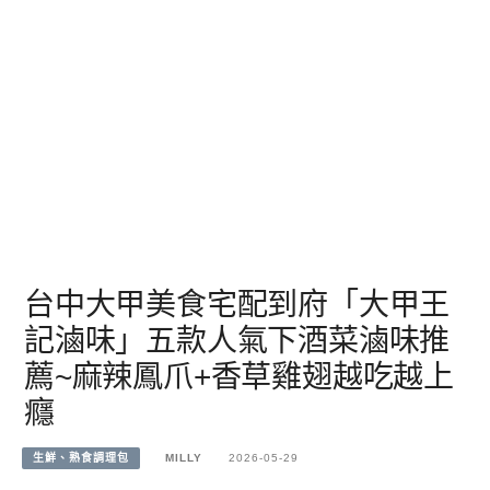
台中大甲美食宅配到府「大甲王
記滷味」五款人氣下酒菜滷味推
薦~麻辣鳳爪+香草雞翅越吃越上
癮
生鮮、熟食調理包
MILLY
2026-05-29