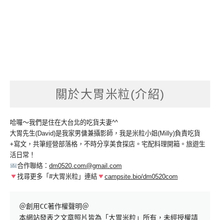
關於大胃米粒(介紹)
哈囉～我們是住在大台北的吃貨夫妻^^
大胃先生(David)是我家男傭兼攝影師，我是米粒小姐(Milly)負責吃貨
+寫文，共筆經營部落格，不時分享美食探店。宅配料理開箱。旅遊生
活日常！
合作聯絡：
dm0520.com@gmail.com
找尋更多「#大胃米粒」連結
campsite.bio/dm0520com
＠創用CC著作權聲明＠

本網站發表之文章照片皆為「大胃米粒」所有，未經授權請