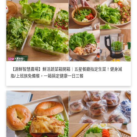
【源鮮智慧農場】鮮活蔬菜箱開箱｜五星餐廳指定生菜！健身減
脂/上班族免備餐，一箱搞定健康一日三餐