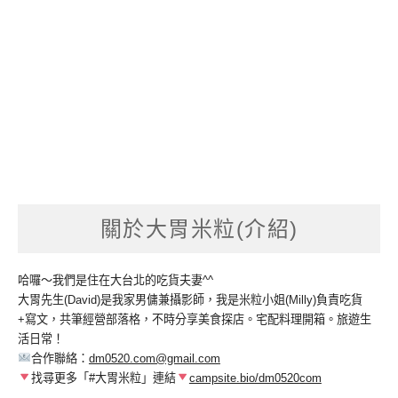
關於大胃米粒(介紹)
哈囉～我們是住在大台北的吃貨夫妻^^
大胃先生(David)是我家男傭兼攝影師，我是米粒小姐(Milly)負責吃貨
+寫文，共筆經營部落格，不時分享美食探店。宅配料理開箱。旅遊生
活日常！
合作聯絡：
dm0520.com@gmail.com
找尋更多「#大胃米粒」連結
campsite.bio/dm0520com