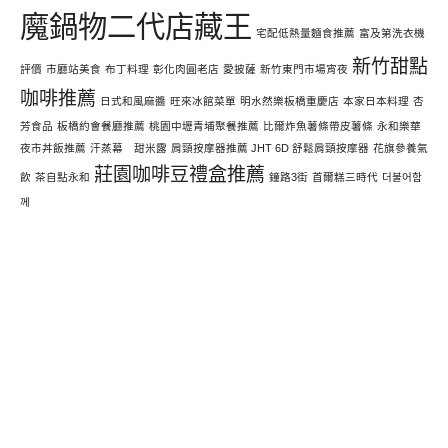
魔鍋物二代店藏王
宅配低熱量麵食推薦
富及第洗衣機
新竹甜點
評價
市廳站美食
布丁料理
彰化肉圓老店
愛披薩
新竹東門市場宵夜
咖啡推薦
日式和風麻醬
旺來冰館菜單
明水然樂板橋重慶店
本家日本料理
杏
芳食品
板橋約會餐廳推薦
桃園中壢青埔聚餐推薦
比爾炸魚薯條帶皮薯條
永和樂華
夜市丼飯推薦
汗蒸幕 甜米露
肩頸按摩器推薦 JHT 6D 舒鬆肩頸按摩器
花旗參養氣
莊園咖啡豆禮盒推薦
飲
茶自點永和
鐘路3街
首爾糕三時代
더불어함
께