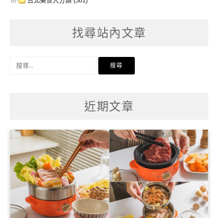
台北美食大分類 (381)
找尋站內文章
搜
尋
關
鍵
字:
近期文章