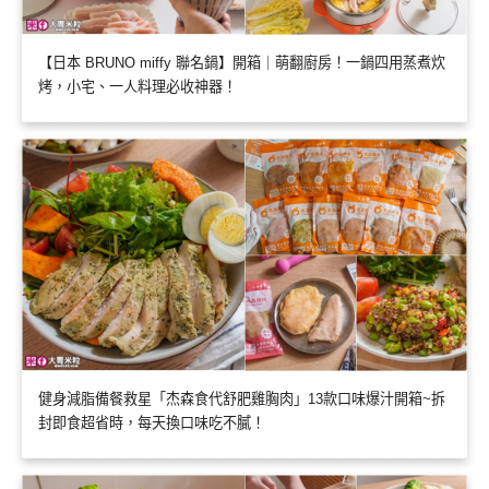
【日本 BRUNO miffy 聯名鍋】開箱｜萌翻廚房！一鍋四用蒸煮炊
烤，小宅、一人料理必收神器！
健身減脂備餐救星「杰森食代舒肥雞胸肉」13款口味爆汁開箱~拆
封即食超省時，每天換口味吃不膩！