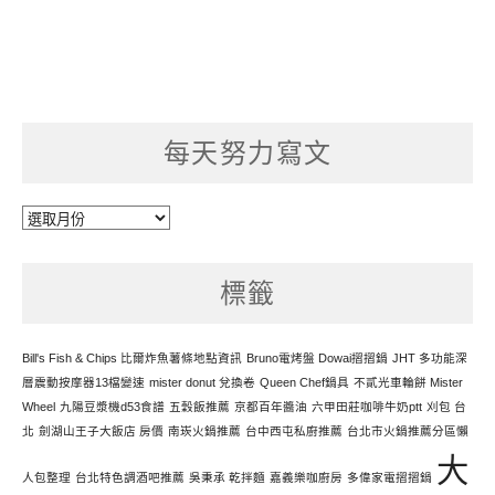
每天努力寫文
每
天
努
標籤
力
寫
文
Bill's Fish & Chips 比爾炸魚薯條地點資訊
Bruno電烤盤 Dowai摺摺鍋
JHT 多功能深
層震動按摩器13檔變速
mister donut 兌換卷
Queen Chef鍋具
不貳光車輪餅 Mister
Wheel
九陽豆漿機d53食譜
五穀飯推薦
京都百年醬油
六甲田莊咖啡牛奶ptt
刈包 台
北
劍湖山王子大飯店 房價
南崁火鍋推薦
台中西屯私廚推薦
台北市火鍋推薦分區懶
大
人包整理
台北特色調酒吧推薦
吳秉承 乾拌麵
嘉義樂咖廚房
多偉家電摺摺鍋