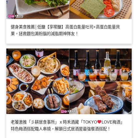
健身美食推薦│低醣【享喫醣】高蛋白能量吐司+高蛋白能量貝
果，拯救麵包澱粉腦的減脂期神隊友！
老饕激推「彡耕居食事所」ｘ時禾酒藏「TOKYO
LOVE梅酒」
特色梅酒搭配職人串燒，解鎖日式居酒屋最強餐酒搭配！