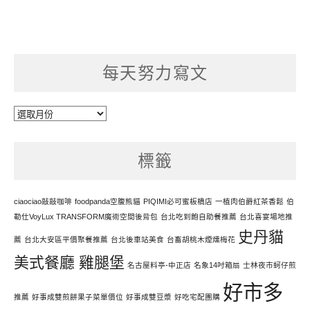
每天努力寫文
每
天
努
標籤
力
寫
文
ciaociao敲敲咖啡
foodpanda空腹熊貓
PIQIMI必可蜜板橋店
一植肉伯爵紅茶香鬆
伯
勒仕VoyLux TRANSFORM魔術空間後背包
台北吃到飽自助餐推薦
台北喜宴場地推
史丹貓
薦
台北大安區平價聚餐推薦
台北後車站美食
台畜胡桃木煙燻梅花
美式餐廳 雞腿堡
名古屋料亭-中正店
名象14吋箱扇
士林夜市蚵仔煎
好市多
推薦
好事成雙煎餅果子菜單價位
好事成雙豆漿
好吃宅配團購