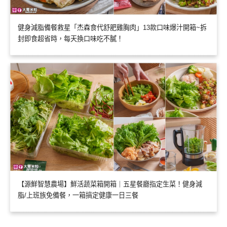
健身減脂備餐救星「杰森食代舒肥雞胸肉」13款口味爆汁開箱~拆
封即食超省時，每天換口味吃不膩！
【源鮮智慧農場】鮮活蔬菜箱開箱｜五星餐廳指定生菜！健身減
脂/上班族免備餐，一箱搞定健康一日三餐