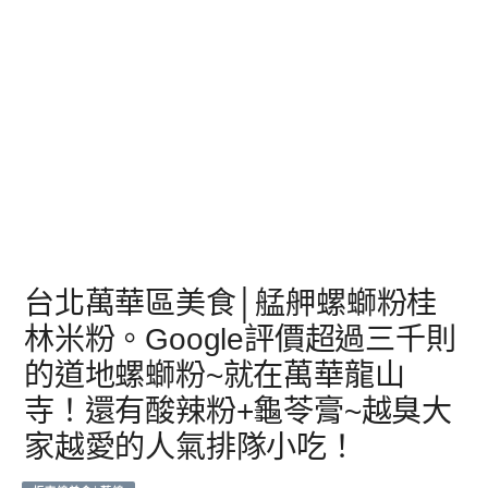
台北萬華區美食│艋舺螺螄粉桂
林米粉。Google評價超過三千則
的道地螺螄粉~就在萬華龍山
寺！還有酸辣粉+龜苓膏~越臭大
家越愛的人氣排隊小吃！