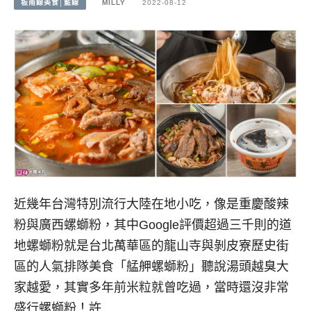
板南線美食│藍線
MILLY
2022-08-12
近幾年台灣特別流行大陸在地小吃，像是重慶酸辣
粉與廣西螺螄粉，其中Google評價超過三千則的道
地螺螄粉就是台北萬華區的龍山寺與剝皮寮歷史街
區的人氣排隊美食「艋舺螺螄粉」聽說湯頭越臭大
家越愛，其實多年前米粒就曾吃過，當時還沒非常
盛行螺螄粉！許…