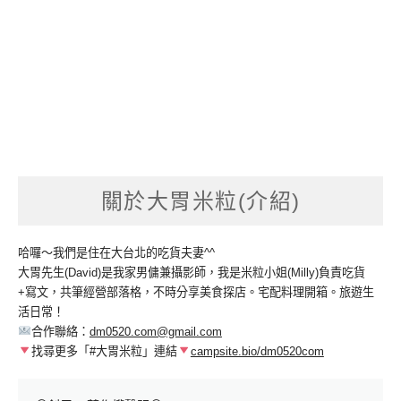
關於大胃米粒(介紹)
哈囉～我們是住在大台北的吃貨夫妻^^
大胃先生(David)是我家男傭兼攝影師，我是米粒小姐(Milly)負責吃貨
+寫文，共筆經營部落格，不時分享美食探店。宅配料理開箱。旅遊生
活日常！
合作聯絡：
dm0520.com@gmail.com
找尋更多「#大胃米粒」連結
campsite.bio/dm0520com