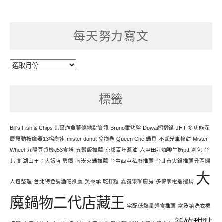
每天努力寫文
每
天
努
標籤
力
寫
文
Bill's Fish & Chips 比爾炸魚薯條地點資訊
Bruno電烤盤 Dowai摺摺鍋
JHT 多功能深
層震動按摩器13檔變速
mister donut 兌換卷
Queen Chef鍋具
不貳光車輪餅 Mister
Wheel
九陽豆漿機d53食譜
五穀飯推薦
京都百年醬油
六甲田莊咖啡牛奶ptt
刈包 台
北
劍湖山王子大飯店 房價
南崁火鍋推薦
台中西屯私廚推薦
台北市火鍋推薦分區懶
大
人包整理
台北特色調酒吧推薦
吳秉承 乾拌麵
嘉義樂咖廚房
多偉家電摺摺鍋
魔鍋物二代店藏王
宅配低熱量麵食推薦
富及第洗衣機