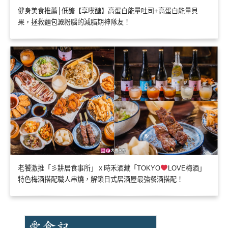
健身美食推薦│低醣【享喫醣】高蛋白能量吐司+高蛋白能量貝
果，拯救麵包澱粉腦的減脂期神隊友！
老饕激推「彡耕居食事所」ｘ時禾酒藏「TOKYO
LOVE梅酒」
特色梅酒搭配職人串燒，解鎖日式居酒屋最強餐酒搭配！