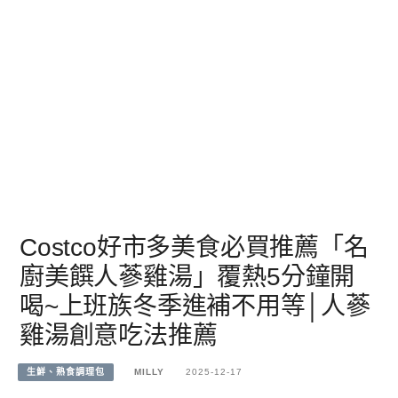
Costco好市多美食必買推薦「名
廚美饌人蔘雞湯」覆熱5分鐘開
喝~上班族冬季進補不用等│人蔘
雞湯創意吃法推薦
生鮮、熟食調理包
MILLY
2025-12-17