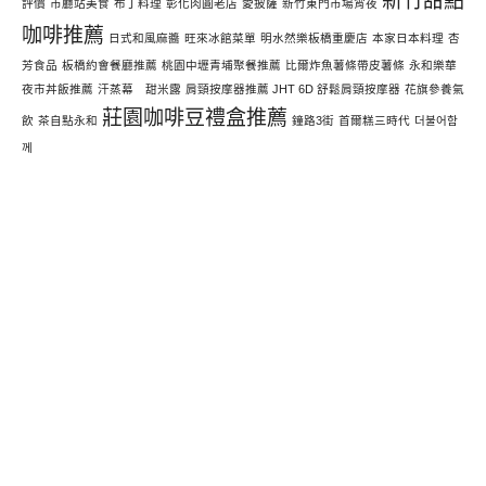
新竹甜點
評價
市廳站美食
布丁料理
彰化肉圓老店
愛披薩
新竹東門市場宵夜
咖啡推薦
日式和風麻醬
旺來冰館菜單
明水然樂板橋重慶店
本家日本料理
杏
芳食品
板橋約會餐廳推薦
桃園中壢青埔聚餐推薦
比爾炸魚薯條帶皮薯條
永和樂華
夜市丼飯推薦
汗蒸幕 甜米露
肩頸按摩器推薦 JHT 6D 舒鬆肩頸按摩器
花旗參養氣
莊園咖啡豆禮盒推薦
飲
茶自點永和
鐘路3街
首爾糕三時代
더불어함
께