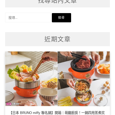
找尋站內文章
搜
尋
關
鍵
字:
近期文章
【日本 BRUNO miffy 聯名鍋】開箱｜萌翻廚房！一鍋四用蒸煮炊