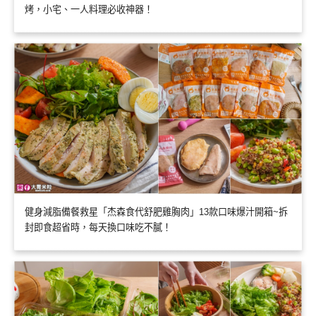
烤，小宅、一人料理必收神器！
健身減脂備餐救星「杰森食代舒肥雞胸肉」13款口味爆汁開箱~拆
封即食超省時，每天換口味吃不膩！