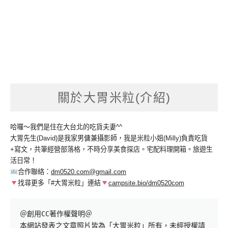
關於大胃米粒(介紹)
哈囉～我們是住在大台北的吃貨夫妻^^
大胃先生(David)是我家男傭兼攝影師，我是米粒小姐(Milly)負責吃貨
+寫文，共筆經營部落格，不時分享美食探店。宅配料理開箱。旅遊生
活日常！
合作聯絡：
dm0520.com@gmail.com
找尋更多「#大胃米粒」連結
campsite.bio/dm0520com
＠創用CC著作權聲明＠

本網站發表之文章照片皆為「大胃米粒」所有，未經授權請