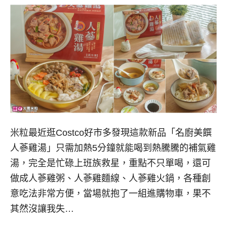
米粒最近逛Costco好市多發現這款新品「名廚美饌
人蔘雞湯」只需加熱5分鐘就能喝到熱騰騰的補氣雞
湯，完全是忙碌上班族救星，重點不只單喝，還可
做成人蔘雞粥、人蔘雞麵線、人蔘雞火鍋，各種創
意吃法非常方便，當場就抱了一組進購物車，果不
其然沒讓我失…