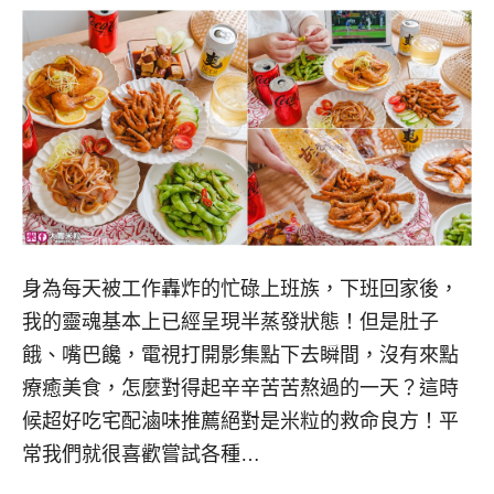
身為每天被工作轟炸的忙碌上班族，下班回家後，
我的靈魂基本上已經呈現半蒸發狀態！但是肚子
餓、嘴巴饞，電視打開影集點下去瞬間，沒有來點
療癒美食，怎麼對得起辛辛苦苦熬過的一天？這時
候超好吃宅配滷味推薦絕對是米粒的救命良方！平
常我們就很喜歡嘗試各種…