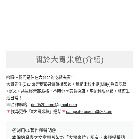
關於大胃米粒(介紹)
哈囉～我們是住在大台北的吃貨夫妻^^
大胃先生(David)是我家男傭兼攝影師，我是米粒小姐(Milly)負責吃貨
+寫文，共筆經營部落格，不時分享美食探店。宅配料理開箱。旅遊生
活日常！
合作聯絡：
dm0520.com@gmail.com
找尋更多「#大胃米粒」連結
campsite.bio/dm0520com
＠創用CC著作權聲明＠

本網站發表之文章照片皆為「大胃米粒」所有，未經授權請