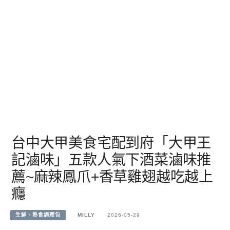
台中大甲美食宅配到府「大甲王
記滷味」五款人氣下酒菜滷味推
薦~麻辣鳳爪+香草雞翅越吃越上
癮
生鮮、熟食調理包
MILLY
2026-05-29