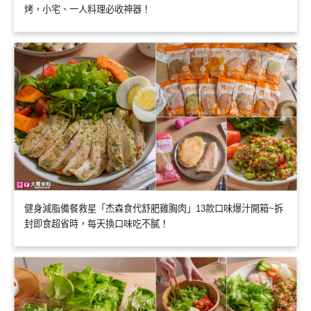
烤，小宅、一人料理必收神器！
健身減脂備餐救星「杰森食代舒肥雞胸肉」13款口味爆汁開箱~拆
封即食超省時，每天換口味吃不膩！