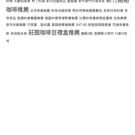
新竹甜點
評價
市廳站美食
布丁料理
彰化肉圓老店
愛披薩
新竹東門市場宵夜
咖啡推薦
日式和風麻醬
旺來冰館菜單
明水然樂板橋重慶店
本家日本料理
杏
芳食品
板橋約會餐廳推薦
桃園中壢青埔聚餐推薦
比爾炸魚薯條帶皮薯條
永和樂華
夜市丼飯推薦
汗蒸幕 甜米露
肩頸按摩器推薦 JHT 6D 舒鬆肩頸按摩器
花旗參養氣
莊園咖啡豆禮盒推薦
飲
茶自點永和
鐘路3街
首爾糕三時代
더불어함
께