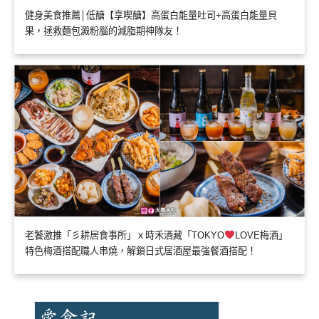
健身美食推薦│低醣【享喫醣】高蛋白能量吐司+高蛋白能量貝
果，拯救麵包澱粉腦的減脂期神隊友！
老饕激推「彡耕居食事所」ｘ時禾酒藏「TOKYO
LOVE梅酒」
特色梅酒搭配職人串燒，解鎖日式居酒屋最強餐酒搭配！