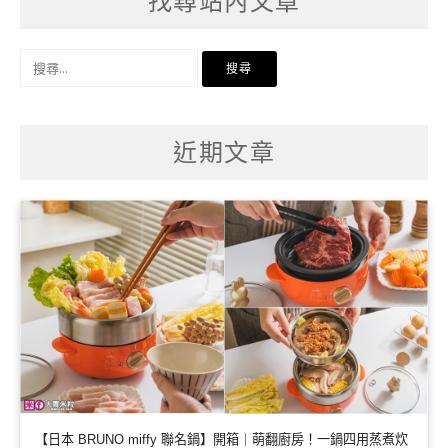
找尋站內文章
搜
尋
關
鍵
字:
近期文章
【日本 BRUNO miffy 聯名鍋】開箱｜萌翻廚房！一鍋四用蒸煮炊