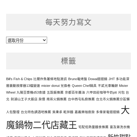
每天努力寫文
每
天
努
標籤
力
寫
文
Bill's Fish & Chips 比爾炸魚薯條地點資訊
Bruno電烤盤 Dowai摺摺鍋
JHT 多功能深
層震動按摩器13檔變速
mister donut 兌換卷
Queen Chef鍋具
不貳光車輪餅 Mister
Wheel
九陽豆漿機d53食譜
五穀飯推薦
京都百年醬油
六甲田莊咖啡牛奶ptt
刈包 台
北
劍湖山王子大飯店 房價
南崁火鍋推薦
台中西屯私廚推薦
台北市火鍋推薦分區懶
大
人包整理
台北特色調酒吧推薦
吳秉承 乾拌麵
嘉義樂咖廚房
多偉家電摺摺鍋
魔鍋物二代店藏王
宅配低熱量麵食推薦
富及第洗衣機