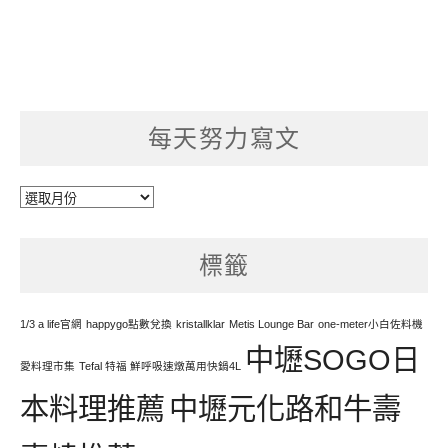
每天努力寫文
每
天
努
標籤
力
寫
文
1/3 a life官網
happygo點數兌換
kristallklar
Metis Lounge Bar
one-meter小白佐料機
中壢SOGO日
愛料理市集
Tefal 特福 鮮呼吸速燉萬用快鍋4L
本料理推薦
中壢元化路和牛壽