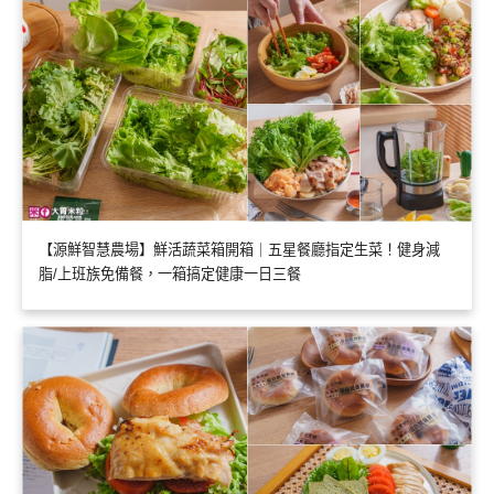
【源鮮智慧農場】鮮活蔬菜箱開箱｜五星餐廳指定生菜！健身減
脂/上班族免備餐，一箱搞定健康一日三餐