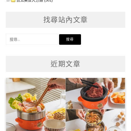
台北美食大分類 (381)
找尋站內文章
搜
尋
關
鍵
字:
近期文章