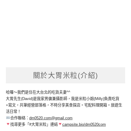
關於大胃米粒(介紹)
哈囉～我們是住在大台北的吃貨夫妻^^
大胃先生(David)是我家男傭兼攝影師，我是米粒小姐(Milly)負責吃貨
+寫文，共筆經營部落格，不時分享美食探店。宅配料理開箱。旅遊生
活日常！
合作聯絡：
dm0520.com@gmail.com
找尋更多「#大胃米粒」連結
campsite.bio/dm0520com