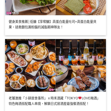
健身美食推薦│低醣【享喫醣】高蛋白能量吐司+高蛋白能量貝
果，拯救麵包澱粉腦的減脂期神隊友！
老饕激推「彡耕居食事所」ｘ時禾酒藏「TOKYO
LOVE梅酒」
特色梅酒搭配職人串燒，解鎖日式居酒屋最強餐酒搭配！