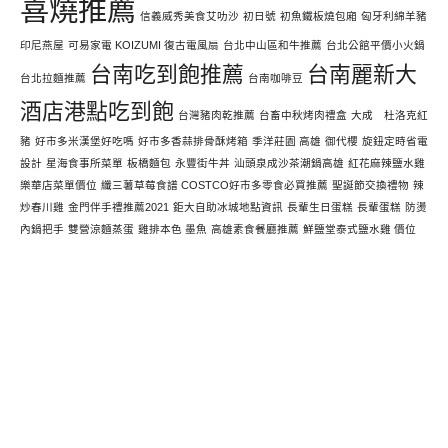
喜燒推薦
信義威秀美食艾叻沙
初日號
初魚鐵板燒包廂
匈牙利綿羊豬
印尼燕屋
可易家電 KOIZUMI 復古電風扇
台北中山區和牛推薦
台北公館平價小火鍋
台南吃到飽推薦
台南麗新大
台北拉麵推薦
台南咖啡豆
酒店港點吃到飽
台灣豬肉乾推薦
台畜中秋烤肉禮盒
大成 杜洛克紅
豬
好市多米漢堡好吃嗎
好市多香蒜排骨酥烤箱
季洋莊園 高雄
御代櫻
旋鈕定時省電
設計
星海食事所菜單
板橋麵包
永豐街牛丼
汕頭泉成沙茶潮鍋高雄
紅花麻辣鹽水雞
樂華店菜單價位
纖三薯草莓食譜 COSTCO好市多零食必買推薦
聖誕節交換禮物
辣
炒春川雞
金門伴手禮推薦2021
鉅大自助冰城地點資訊
長輩生日蛋糕
長輩蛋糕
防燙
內鍋把手
雙營涼麵蒸蛋
雞排本色 墨魚
高雄素食餐廳推薦
鮮鹽堂泰式鹽水雞 價位