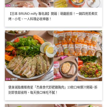
【日本 BRUNO miffy 聯名鍋】開箱｜萌翻廚房！一鍋四用蒸煮炊
烤，小宅、一人料理必收神器！
健身減脂備餐救星「杰森食代舒肥雞胸肉」13款口味爆汁開箱~拆
封即食超省時，每天換口味吃不膩！