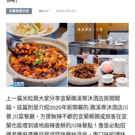
宜蘭旅遊住宿
MILLY
2020-05-23
上一篇米粒跟大家分享宜蘭礁溪寒沐酒店房間開
箱，這篇則是介紹2020年新開幕的,礁溪寒沐酒店川
薈,川菜餐廳，方便無辣不歡的宜蘭鄉親或旅客在宜
蘭也能嚐到道地麻辣香鮮的川味餐點！像是必點招
牌老媽麻婆嫩豆腐或怪味雞絲涼皮，重口味的調味