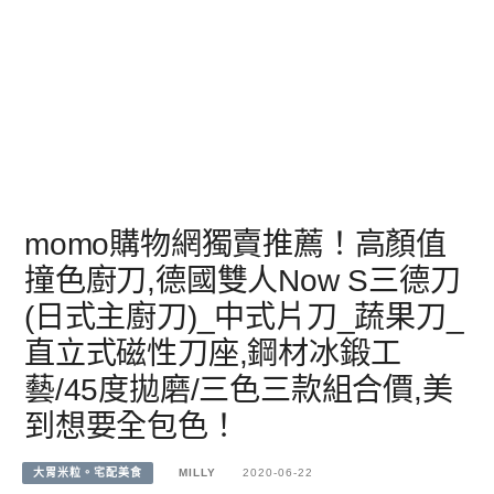
momo購物網獨賣推薦！高顏值
撞色廚刀,德國雙人Now S三德刀
(日式主廚刀)_中式片刀_蔬果刀_
直立式磁性刀座,鋼材冰鍛工
藝/45度拋磨/三色三款組合價,美
到想要全包色！
大胃米粒。宅配美食
MILLY
2020-06-22