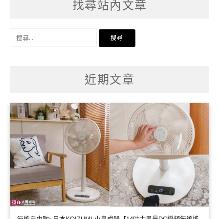
找尋站內文章
搜
尋
關
鍵
字:
近期文章