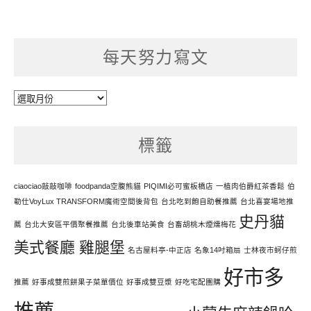
每天努力寫文
每
天
努
標籤
力
寫
文
ciaociao敲敲咖啡
foodpanda空腹熊貓
PIQIMI必可蜜板橋店
一植肉伯爵紅茶香鬆
伯
勒仕VoyLux TRANSFORM魔術空間後背包
台北吃到飽自助餐推薦
台北喜宴場地推
史丹貓
薦
台北大安區平價聚餐推薦
台北後車站美食
台畜胡桃木煙燻梅花
美式餐廳 雞腿堡
名古屋料亭-中正店
名象14吋箱扇
士林夜市蚵仔煎
好市多
推薦
好事成雙煎餅果子菜單價位
好事成雙豆漿
好吃宅配團購