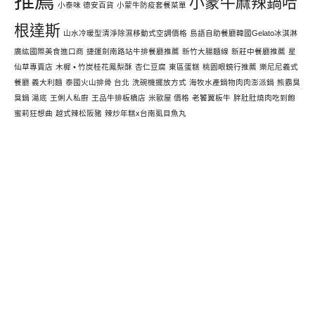
推薦
小蒙牛麻辣鍋哈
小泰味 德安百貨
小蒙牛防疫套餐菜單
根達斯
山水冷暖型清淨除濕移動式空調價格
島語自助餐廳韓國Gelato冰淇淋
廣紘國際美食進口商
捷運劍南路站牛排餐廳推薦
新竹大腸麵線
新莊中餐廳推薦
星
仙草專賣店
木樨 • 竹炭桂花鳳梨酥
杏仁豆腐
東區蛋糕
桃園眼鏡行推薦
樂尼尼義式
餐廳 義大利麵
泰國火山排骨 台北
洗碗機擺放方式
海牧水產鍋物肉肉澎派鍋
熊霸臭
臭鍋 湯底
王俐人私廚
王品牛排板橋店
米歐屋 價格
老饕翼板牛
胖肚肚燒肉吃到飽
蜜莉狂想曲
越式辣松阪豬
辣炒年糕x台南虱目魚丸