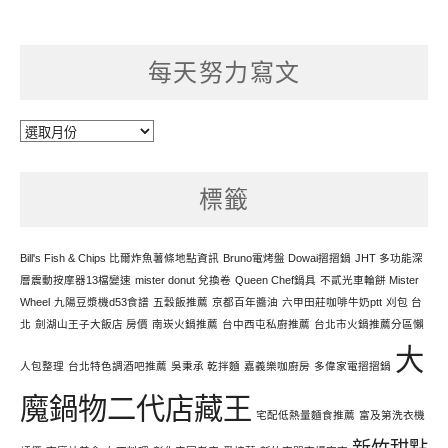
每天努力寫文
每
天
努
標籤
力
寫
文
Bill's Fish & Chips 比爾炸魚薯條地點資訊
Bruno電烤盤 Dowai摺摺鍋
JHT 多功能深
層震動按摩器13檔變速
mister donut 兌換卷
Queen Chef鍋具
不貳光車輪餅 Mister
Wheel
九陽豆漿機d53食譜
五穀飯推薦
京都百年醬油
六甲田莊咖啡牛奶ptt
刈包 台
北
劍湖山王子大飯店 房價
南崁火鍋推薦
台中西屯私廚推薦
台北市火鍋推薦分區懶
大
人包整理
台北特色調酒吧推薦
吳秉承 乾拌麵
嘉義樂咖廚房
多偉家電摺摺鍋
魔鍋物二代店藏王
宅配低熱量麵食推薦
富及第洗衣機