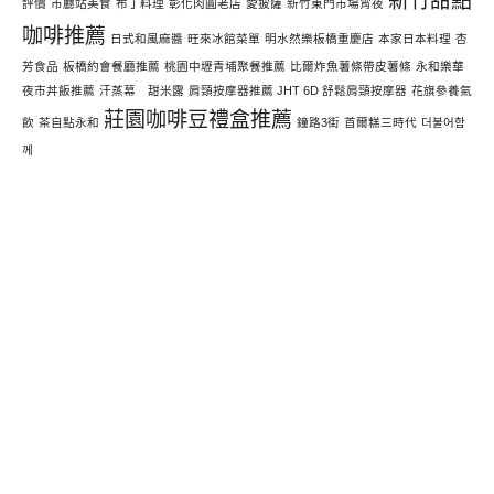
新竹甜點
評價
市廳站美食
布丁料理
彰化肉圓老店
愛披薩
新竹東門市場宵夜
咖啡推薦
日式和風麻醬
旺來冰館菜單
明水然樂板橋重慶店
本家日本料理
杏
芳食品
板橋約會餐廳推薦
桃園中壢青埔聚餐推薦
比爾炸魚薯條帶皮薯條
永和樂華
夜市丼飯推薦
汗蒸幕 甜米露
肩頸按摩器推薦 JHT 6D 舒鬆肩頸按摩器
花旗參養氣
莊園咖啡豆禮盒推薦
飲
茶自點永和
鐘路3街
首爾糕三時代
더불어함
께