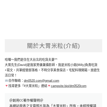
關於大胃米粒(介紹)
哈囉～我們是住在大台北的吃貨夫妻^^
大胃先生(David)是我家男傭兼攝影師，我是米粒小姐(Milly)負責吃貨
+寫文，共筆經營部落格，不時分享美食探店。宅配料理開箱。旅遊生
活日常！
合作聯絡：
dm0520.com@gmail.com
找尋更多「#大胃米粒」連結
campsite.bio/dm0520com
＠創用CC著作權聲明＠

本網站發表之文章照片皆為「大胃米粒」所有，未經授權請