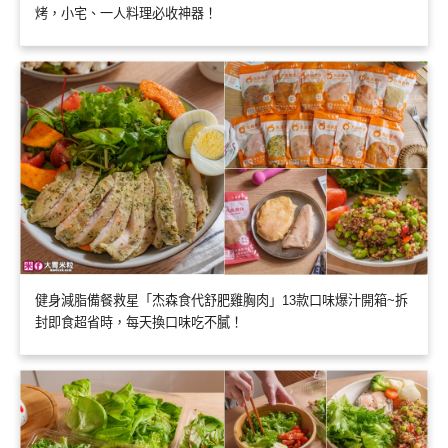
烤，小宅、一人料理必收神器！
健身減脂備餐救星「杰森食代舒肥雞胸肉」13款口味爆汁開箱~拆
封即食超省時，每天換口味吃不膩！