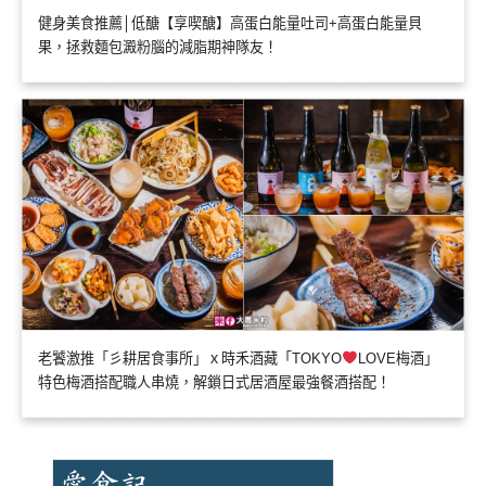
健身美食推薦│低醣【享喫醣】高蛋白能量吐司+高蛋白能量貝
果，拯救麵包澱粉腦的減脂期神隊友！
老饕激推「彡耕居食事所」ｘ時禾酒藏「TOKYO
LOVE梅酒」
特色梅酒搭配職人串燒，解鎖日式居酒屋最強餐酒搭配！