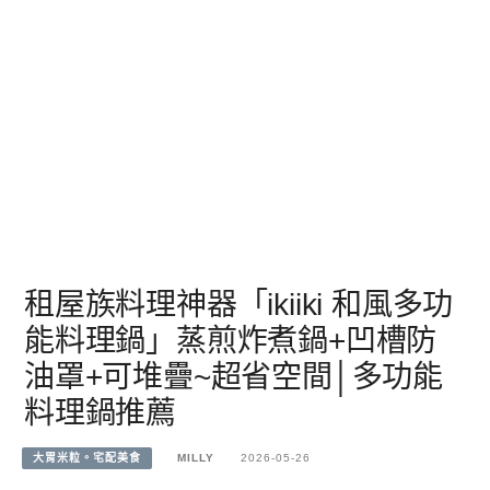
租屋族料理神器「ikiiki 和風多功
能料理鍋」蒸煎炸煮鍋+凹槽防
油罩+可堆疊~超省空間│多功能
料理鍋推薦
大胃米粒。宅配美食
MILLY
2026-05-26