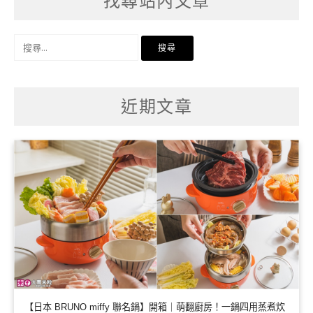
找尋站內文章
搜
尋
關
鍵
字:
近期文章
【日本 BRUNO miffy 聯名鍋】開箱｜萌翻廚房！一鍋四用蒸煮炊