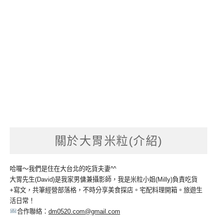
關於大胃米粒(介紹)
哈囉～我們是住在大台北的吃貨夫妻^^
大胃先生(David)是我家男傭兼攝影師，我是米粒小姐(Milly)負責吃貨
+寫文，共筆經營部落格，不時分享美食探店。宅配料理開箱。旅遊生
活日常！
合作聯絡：
dm0520.com@gmail.com