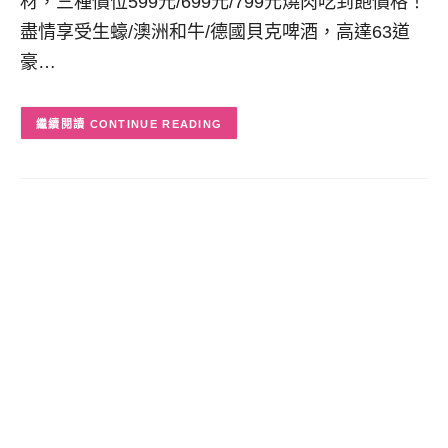
材，三種價位599元/699元/799元燒肉吃到飽價格！
盡情享受生蠔/澳洲和牛/德國貝克啤酒，高達63道
豪…
CONTINUE READING