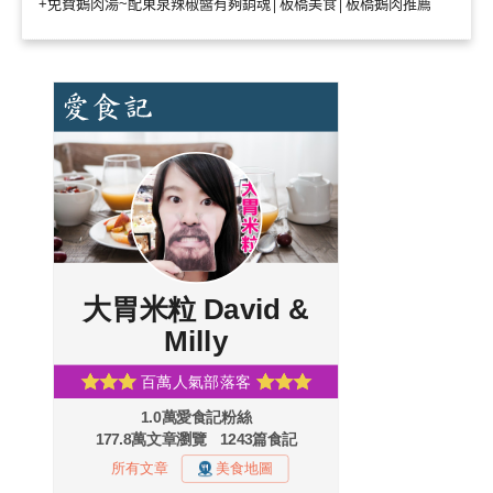
+免費鵝肉湯~配東泉辣椒醬有夠銷魂│板橋美食│板橋鵝肉推薦