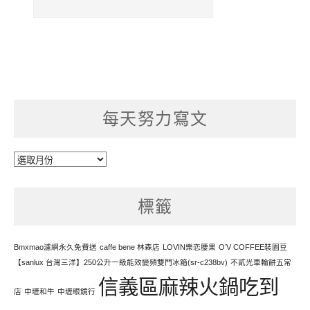
每天努力寫文
每
天
努
標籤
力
寫
文
Bmxmao濾網永久免費送
caffe bene 林森店
LOVIN樂恋腰果
O’V COFFEE裝園豆
【sanlux 台灣三洋】250公升一級能效變頻雙門冰箱(sr-c238bv)
不貳光車輪餅五常
信義區麻辣火鍋吃到
店
中壢和牛
中壢眼鏡行