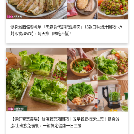
健身減脂備餐救星「杰森食代舒肥雞胸肉」13款口味爆汁開箱~拆
封即食超省時，每天換口味吃不膩！
【源鮮智慧農場】鮮活蔬菜箱開箱｜五星餐廳指定生菜！健身減
脂/上班族免備餐，一箱搞定健康一日三餐