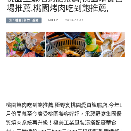
場推薦,桃園烤肉吃到飽推薦,
北：桃園│新竹│基隆
MILLY
2019-08-22
桃園燒肉吃到飽推薦,極野宴桃園愛買旗艦店,今年1
月份開幕至今廣受桃園饕客好評，承襲野宴集團優
質燒肉系統再升級！極美工業風裝潢搭配豪華食