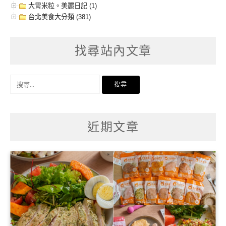
大胃米粒。美麗日記 (1)
台北美食大分類 (381)
找尋站內文章
搜
尋
關
鍵
字:
近期文章