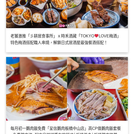
老饕激推「彡耕居食事所」ｘ時禾酒藏「TOKYO
LOVE梅酒」
特色梅酒搭配職人串燒，解鎖日式居酒屋最強餐酒搭配！
每月初一鵝肉飯免費「呈信鵝肉板橋中山店」高CP值鵝肉飯套餐