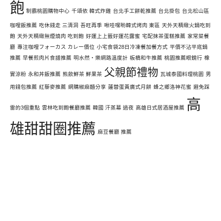
飽
制霸桃園購物中心
千頌依 韓式炸雞
台北手工餅乾推薦
台北掛包
台北松山區
咖哩飯推薦
吃休錢走 三清洞
吾旺再季
啾哇嘿喲韓式烤肉 東區
天外天精緻火鍋吃到
飽
天外天精緻無煙燒肉 吃到飽
好運上上籤好運花露蜜
宅配抹茶蛋糕推薦
家常菜餐
廳
專注咖哩フォーカス カレー價位
小宅食袋28日冷凍餐加餐方式
平價不沾平底鍋
推薦
早餐煎肉片食譜推薦
明水然・樂網路溫度計
板橋和牛推薦
桃園推薦眼鏡行
橡
父親節禮物
實涼粉
永和丼飯推薦
熊飲鮮茶 鮮果茶
瓦城泰國料理桃園
男
用錢包推薦
紅藜麥推薦
網購椒麻麵分享
蓮蓉蛋黃廣式月餅
蜂之鄉洛神花蜜
避免踩
高
雷的3個重點
雲林吃到飽餐廳推薦
韓國 汗蒸幕 過夜
高雄日式居酒屋推薦
雄甜甜圈推薦
麻豆餐廳 推薦