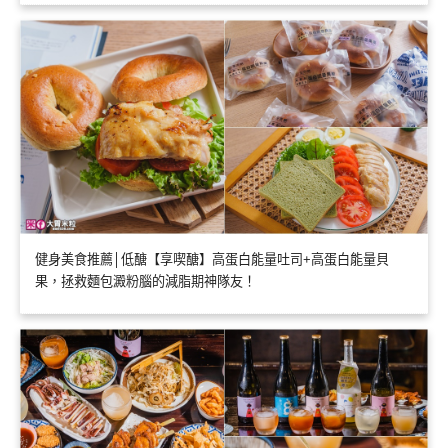
健身美食推薦│低醣【享喫醣】高蛋白能量吐司+高蛋白能量貝
果，拯救麵包澱粉腦的減脂期神隊友！