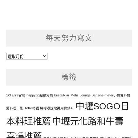
每天努力寫文
每
天
努
標籤
力
寫
文
1/3 a life官網
happygo點數兌換
kristallklar
Metis Lounge Bar
one-meter小白佐料機
中壢SOGO日
愛料理市集
Tefal 特福 鮮呼吸速燉萬用快鍋4L
本料理推薦
中壢元化路和牛壽
喜燒推薦