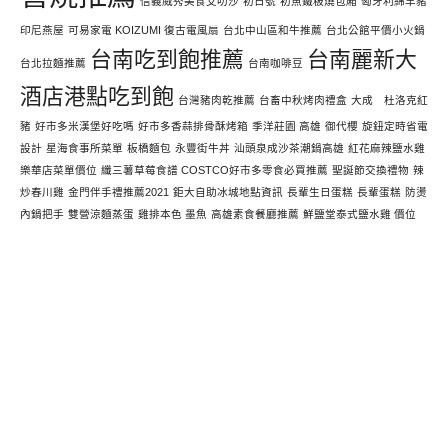
信義威秀美食艾叻沙
初日號
初魚鐵板燒包廂
匈牙利綿羊豬
印尼燕屋
可易家電 KOIZUMI 復古電風扇
台北中山區和牛推薦
台北公館平價小火鍋
台南吃到飽推薦
台南麗新大
台北拉麵推薦
台南咖啡豆
酒店港點吃到飽
台灣豬肉乾推薦
台畜中秋烤肉禮盒
大成 杜洛克紅
豬
好市多米漢堡好吃嗎
好市多香蒜排骨酥烤箱
季洋莊園 高雄
御代櫻
旋鈕定時省電
設計
星海食事所菜單
板橋麵包
永豐街牛丼
汕頭泉成沙茶潮鍋高雄
紅花麻辣鹽水雞
樂華店菜單價位
纖三薯草莓食譜 COSTCO好市多零食必買推薦
聖誕節交換禮物
辣
炒春川雞
金門伴手禮推薦2021
鉅大自助冰城地點資訊
長輩生日蛋糕
長輩蛋糕
防燙
內鍋把手
雙營涼麵蒸蛋
雞排本色 墨魚
高雄素食餐廳推薦
鮮鹽堂泰式鹽水雞 價位