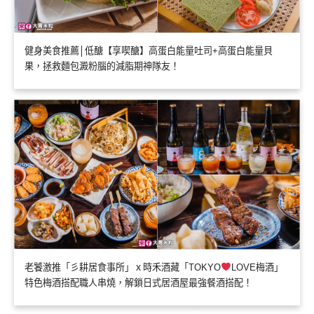
健身美食推薦│低醣【享喫醣】高蛋白能量吐司+高蛋白能量貝
果，拯救麵包澱粉腦的減脂期神隊友！
老饕激推「彡耕居食事所」ｘ時禾酒藏「TOKYO
LOVE梅酒」
特色梅酒搭配職人串燒，解鎖日式居酒屋最強餐酒搭配！