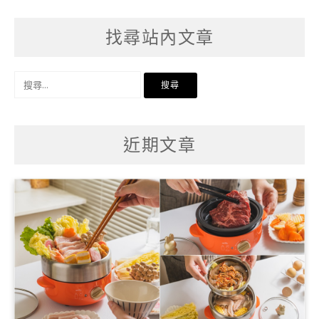
找尋站內文章
搜
尋
關
鍵
字:
近期文章