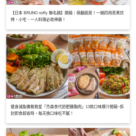
【日本 BRUNO miffy 聯名鍋】開箱｜萌翻廚房！一鍋四用蒸煮炊
烤，小宅、一人料理必收神器！
健身減脂備餐救星「杰森食代舒肥雞胸肉」13款口味爆汁開箱~拆
封即食超省時，每天換口味吃不膩！