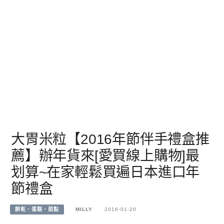
大胃米粒【2016年節伴手禮盒推
薦】辦年貨來[愛買線上購物]最
划算~在家輕鬆買遍日本進口年
節禮盒
餅乾、蛋糕、甜點
MILLY
2016-01-20