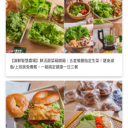
【源鮮智慧農場】鮮活蔬菜箱開箱｜五星餐廳指定生菜！健身減
脂/上班族免備餐，一箱搞定健康一日三餐