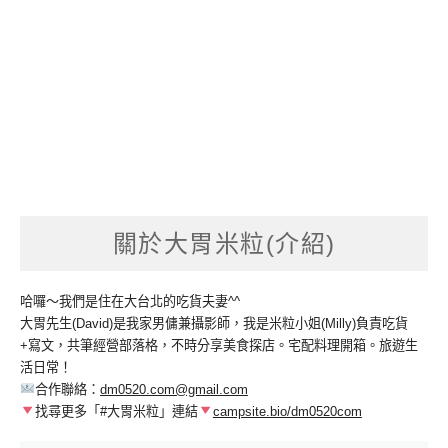
關於大胃米粒(介紹)
哈囉～我們是住在大台北的吃貨夫妻^^
大胃先生(David)是我家男傭兼攝影師，我是米粒小姐(Milly)負責吃貨
+寫文，共筆經營部落格，不時分享美食探店。宅配料理開箱。旅遊生
活日常！
合作聯絡：
dm0520.com@gmail.com
找尋更多「#大胃米粒」連結
campsite.bio/dm0520com