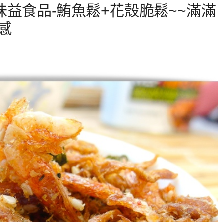
益食品-鮪魚鬆+花殼脆鬆~~滿滿
感