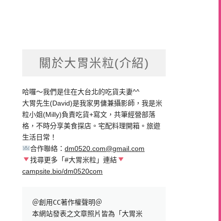
關於大胃米粒(介紹)
哈囉～我們是住在大台北的吃貨夫妻^^
大胃先生(David)是我家男傭兼攝影師，我是米
粒小姐(Milly)負責吃貨+寫文，共筆經營部落
格，不時分享美食探店。宅配料理開箱。旅遊
生活日常！
合作聯絡：
dm0520.com@gmail.com
找尋更多「#大胃米粒」連結
campsite.bio/dm0520com
＠創用CC著作權聲明＠

本網站發表之文章照片皆為「大胃米