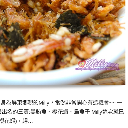
身為屏東鄉親的Milly，當然非常開心有這機會~~ 一
名的三寶:黑鮪魚、櫻花蝦、烏魚子 Milly這次就已
櫻花蝦)，趕…