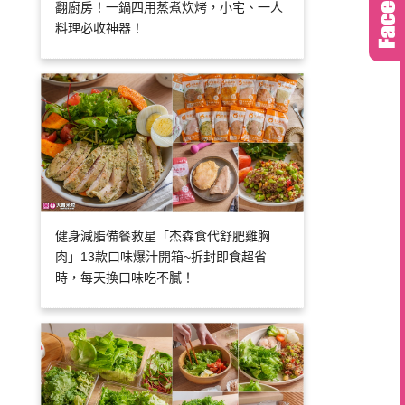
翻廚房！一鍋四用蒸煮炊烤，小宅、一人
料理必收神器！
健身減脂備餐救星「杰森食代舒肥雞胸
肉」13款口味爆汁開箱~拆封即食超省
時，每天換口味吃不膩！