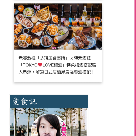
老饕激推「彡耕居食事所」ｘ時禾酒藏
「TOKYO
LOVE梅酒」特色梅酒搭配職
人串燒，解鎖日式居酒屋最強餐酒搭配！