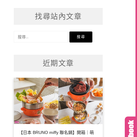
找尋站內文章
搜
尋
關
鍵
近期文章
字:
【日本 BRUNO miffy 聯名鍋】開箱｜萌