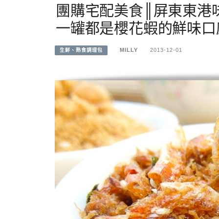
團購宅配美食║屏東東港味
一罐都是櫻花蝦的鮮味口
MILLY
2013-12-01
生鮮、熟食調理包