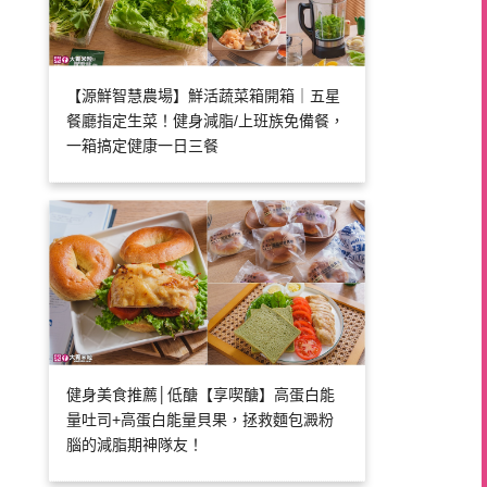
【源鮮智慧農場】鮮活蔬菜箱開箱｜五星
餐廳指定生菜！健身減脂/上班族免備餐，
一箱搞定健康一日三餐
健身美食推薦│低醣【享喫醣】高蛋白能
量吐司+高蛋白能量貝果，拯救麵包澱粉
腦的減脂期神隊友！