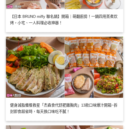
【日本 BRUNO miffy 聯名鍋】開箱｜萌翻廚房！一鍋四用蒸煮炊
烤，小宅、一人料理必收神器！
健身減脂備餐救星「杰森食代舒肥雞胸肉」13款口味爆汁開箱~拆
封即食超省時，每天換口味吃不膩！