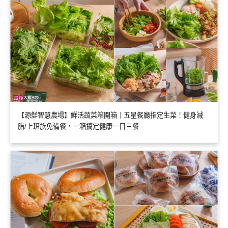
【源鮮智慧農場】鮮活蔬菜箱開箱｜五星餐廳指定生菜！健身減
脂/上班族免備餐，一箱搞定健康一日三餐