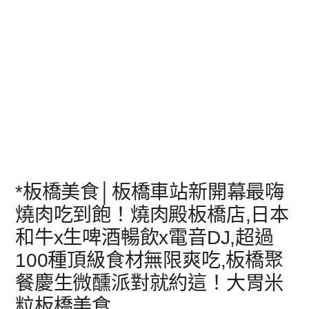
*板橋美食│板橋車站新開幕最嗨
燒肉吃到飽！燒肉殿板橋店,日本
和牛x生啤酒暢飲x電音DJ,超過
100種頂級食材無限爽吃,板橋聚
餐慶生微醺派對就約這！大胃米
粒板橋美食,