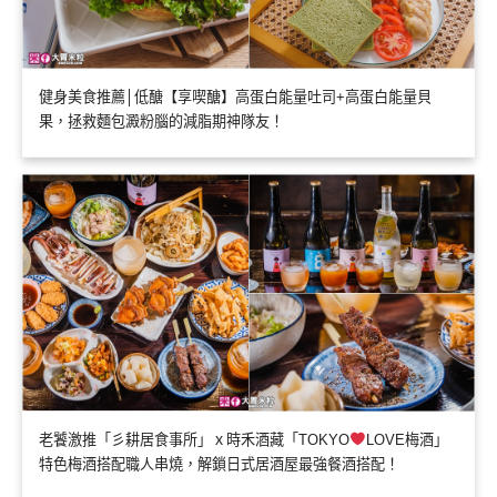
健身美食推薦│低醣【享喫醣】高蛋白能量吐司+高蛋白能量貝
果，拯救麵包澱粉腦的減脂期神隊友！
老饕激推「彡耕居食事所」ｘ時禾酒藏「TOKYO
LOVE梅酒」
特色梅酒搭配職人串燒，解鎖日式居酒屋最強餐酒搭配！