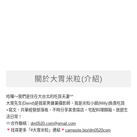
關於大胃米粒(介紹)
哈囉～我們是住在大台北的吃貨夫妻^^
大胃先生(David)是我家男傭兼攝影師，我是米粒小姐(Milly)負責吃貨
+寫文，共筆經營部落格，不時分享美食探店。宅配料理開箱。旅遊生
活日常！
合作聯絡：
dm0520.com@gmail.com
找尋更多「#大胃米粒」連結
campsite.bio/dm0520com