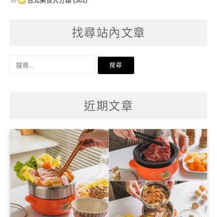
台北美食大分類 (381)
找尋站內文章
搜
尋
關
鍵
字:
近期文章