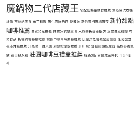
魔鍋物二代店藏王
宅配低熱量麵食推薦
富及第洗衣機
新竹甜點
評價
市廳站美食
布丁料理
彰化肉圓老店
愛披薩
新竹東門市場宵夜
咖啡推薦
日式和風麻醬
旺來冰館菜單
明水然樂板橋重慶店
本家日本料理
杏
芳食品
板橋約會餐廳推薦
桃園中壢青埔聚餐推薦
比爾炸魚薯條帶皮薯條
永和樂華
夜市丼飯推薦
汗蒸幕 甜米露
肩頸按摩器推薦 JHT 6D 舒鬆肩頸按摩器
花旗參養氣
莊園咖啡豆禮盒推薦
飲
茶自點永和
鐘路3街
首爾糕三時代
더불어함
께