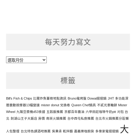
每天努力寫文
每
天
努
標籤
力
寫
文
Bill's Fish & Chips 比爾炸魚薯條地點資訊
Bruno電烤盤 Dowai摺摺鍋
JHT 多功能深
層震動按摩器13檔變速
mister donut 兌換卷
Queen Chef鍋具
不貳光車輪餅 Mister
Wheel
九陽豆漿機d53食譜
五穀飯推薦
京都百年醬油
六甲田莊咖啡牛奶ptt
刈包 台
北
劍湖山王子大飯店 房價
南崁火鍋推薦
台中西屯私廚推薦
台北市火鍋推薦分區懶
大
人包整理
台北特色調酒吧推薦
吳秉承 乾拌麵
嘉義樂咖廚房
多偉家電摺摺鍋