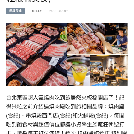
板橋美食
MILLY
2020-07-02
台北東區超人氣燒肉吃到飽居然來板橋開店了！記
得米粒之前介紹過燒肉殿吃到飽相關品牌：燒肉殿
(食記)、串燒殿西門店(食記)和火鍋殿(食記)，每間
吃到飽食材與超值價位都讓小資學生族瘋狂朝聖打
卡，幾乎每天訂位滿線！這次,燒肉殿板橋店,特別開