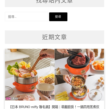
找尋站內文章
搜
尋
關
鍵
字:
近期文章
【日本 BRUNO miffy 聯名鍋】開箱｜萌翻廚房！一鍋四用蒸煮炊