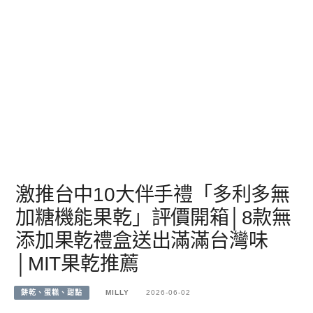
激推台中10大伴手禮「多利多無
加糖機能果乾」評價開箱│8款無
添加果乾禮盒送出滿滿台灣味
│MIT果乾推薦
餅乾、蛋糕、甜點
MILLY
2026-06-02