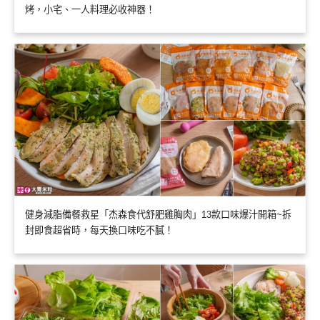
烤，小宅、一人料理必收神器！
健身減脂備餐救星「杰森食代舒肥雞胸肉」13款口味爆汁開箱~拆
封即食超省時，每天換口味吃不膩！