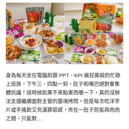
身為每天坐在電腦前跟 PPT、KPI 瘋狂廝殺的忙碌
上班族，下午三、四點一到，肚子和嘴巴絕對會集
體抗議！這時候如果不來點東西嚼一下，真的沒辦
法支撐繼續面對主管的靈魂拷問。但是每次吃洋芋
片或手搖飲又充滿罪惡感，夾在一肚子怨氣與肉肉
之間，只能默…