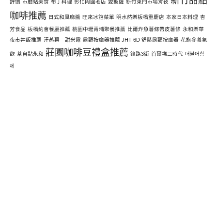
新竹甜點
評價
市廳站美食
布丁料理
彰化肉圓老店
愛披薩
新竹東門市場宵夜
咖啡推薦
日式和風麻醬
旺來冰館菜單
明水然樂板橋重慶店
本家日本料理
杏
芳食品
板橋約會餐廳推薦
桃園中壢青埔聚餐推薦
比爾炸魚薯條帶皮薯條
永和樂華
夜市丼飯推薦
汗蒸幕 甜米露
肩頸按摩器推薦 JHT 6D 舒鬆肩頸按摩器
花旗參養氣
莊園咖啡豆禮盒推薦
飲
茶自點永和
鐘路3街
首爾糕三時代
더불어함
께