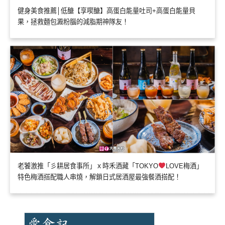
健身美食推薦│低醣【享喫醣】高蛋白能量吐司+高蛋白能量貝
果，拯救麵包澱粉腦的減脂期神隊友！
老饕激推「彡耕居食事所」ｘ時禾酒藏「TOKYO
LOVE梅酒」
特色梅酒搭配職人串燒，解鎖日式居酒屋最強餐酒搭配！