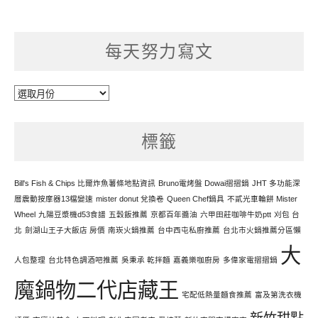
每天努力寫文
每
天
努
標籤
力
寫
文
Bill's Fish & Chips 比爾炸魚薯條地點資訊
Bruno電烤盤 Dowai摺摺鍋
JHT 多功能深
層震動按摩器13檔變速
mister donut 兌換卷
Queen Chef鍋具
不貳光車輪餅 Mister
Wheel
九陽豆漿機d53食譜
五穀飯推薦
京都百年醬油
六甲田莊咖啡牛奶ptt
刈包 台
北
劍湖山王子大飯店 房價
南崁火鍋推薦
台中西屯私廚推薦
台北市火鍋推薦分區懶
大
人包整理
台北特色調酒吧推薦
吳秉承 乾拌麵
嘉義樂咖廚房
多偉家電摺摺鍋
魔鍋物二代店藏王
宅配低熱量麵食推薦
富及第洗衣機