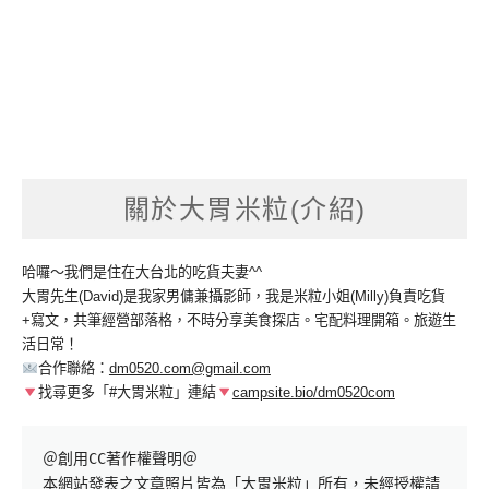
關於大胃米粒(介紹)
哈囉～我們是住在大台北的吃貨夫妻^^
大胃先生(David)是我家男傭兼攝影師，我是米粒小姐(Milly)負責吃貨
+寫文，共筆經營部落格，不時分享美食探店。宅配料理開箱。旅遊生
活日常！
合作聯絡：
dm0520.com@gmail.com
找尋更多「#大胃米粒」連結
campsite.bio/dm0520com
＠創用CC著作權聲明＠

本網站發表之文章照片皆為「大胃米粒」所有，未經授權請