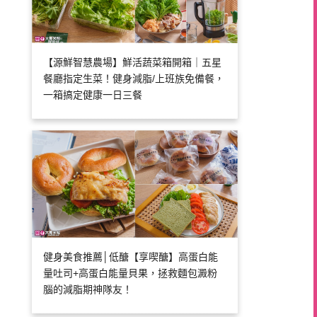
【源鮮智慧農場】鮮活蔬菜箱開箱｜五星
餐廳指定生菜！健身減脂/上班族免備餐，
一箱搞定健康一日三餐
健身美食推薦│低醣【享喫醣】高蛋白能
量吐司+高蛋白能量貝果，拯救麵包澱粉
腦的減脂期神隊友！