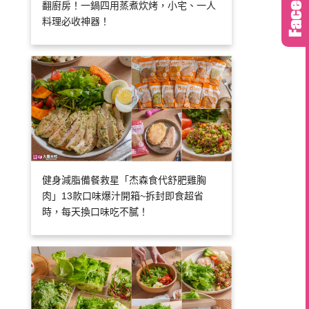
翻廚房！一鍋四用蒸煮炊烤，小宅、一人
料理必收神器！
健身減脂備餐救星「杰森食代舒肥雞胸
肉」13款口味爆汁開箱~拆封即食超省
時，每天換口味吃不膩！