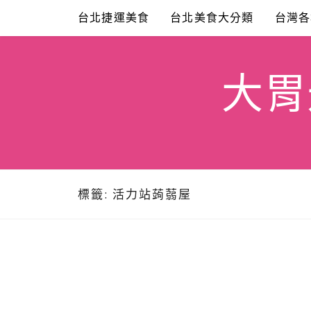
Skip
台北捷運美食
台北美食大分類
台灣各
to
content
大胃米
標籤:
活力站蒟蒻屋