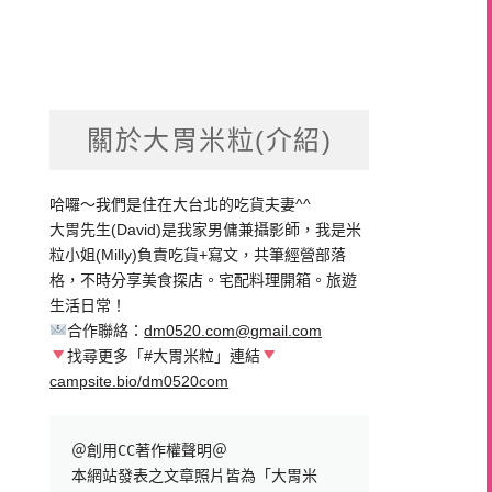
關於大胃米粒(介紹)
哈囉～我們是住在大台北的吃貨夫妻^^
大胃先生(David)是我家男傭兼攝影師，我是米
粒小姐(Milly)負責吃貨+寫文，共筆經營部落
格，不時分享美食探店。宅配料理開箱。旅遊
生活日常！
合作聯絡：
dm0520.com@gmail.com
找尋更多「#大胃米粒」連結
campsite.bio/dm0520com
＠創用CC著作權聲明＠

本網站發表之文章照片皆為「大胃米