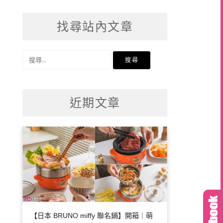
找尋站內文章
搜
尋
關
鍵
近期文章
字:
【日本 BRUNO miffy 聯名鍋】開箱｜萌