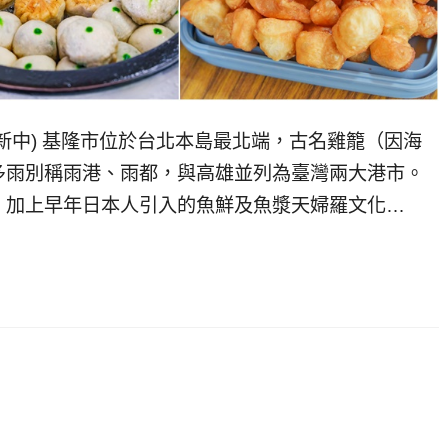
新中) 基隆市位於台北本島最北端，古名雞籠（因海
多雨別稱雨港、雨都，與高雄並列為臺灣兩大港市。
，加上早年日本人引入的魚鮮及魚漿天婦羅文化…