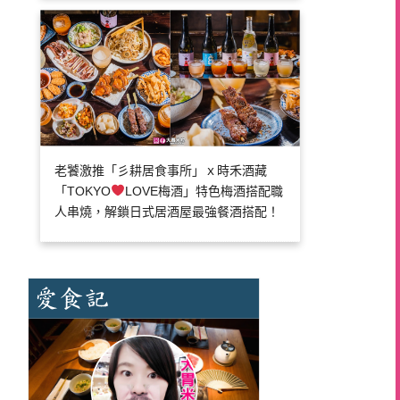
老饕激推「彡耕居食事所」ｘ時禾酒藏
「TOKYO
LOVE梅酒」特色梅酒搭配職
人串燒，解鎖日式居酒屋最強餐酒搭配！