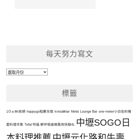
每天努力寫文
每
天
努
標籤
力
寫
文
1/3 a life官網
happygo點數兌換
kristallklar
Metis Lounge Bar
one-meter小白佐料機
中壢SOGO日
愛料理市集
Tefal 特福 鮮呼吸速燉萬用快鍋4L
本料理推薦
中壢元化路和牛壽