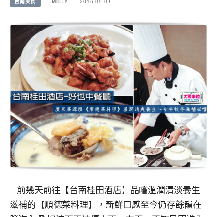
台南美食
MILLY
2016-09-09
前幾天前往【台南桂田酒店】品嚐溫潤清淡養生
滋補的【順德菜料理】，新鮮口感至今仍存餘韻在