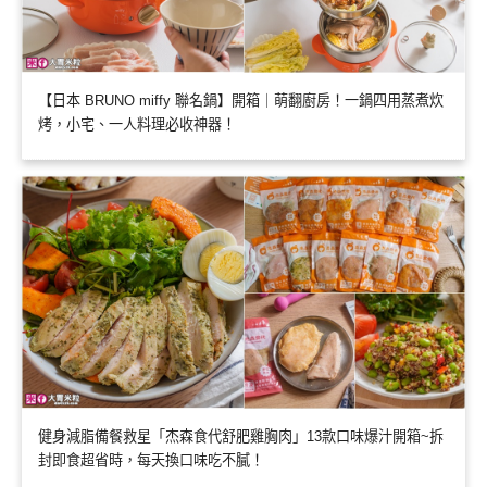
【日本 BRUNO miffy 聯名鍋】開箱｜萌翻廚房！一鍋四用蒸煮炊
烤，小宅、一人料理必收神器！
健身減脂備餐救星「杰森食代舒肥雞胸肉」13款口味爆汁開箱~拆
封即食超省時，每天換口味吃不膩！