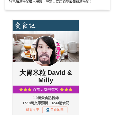
特色梅酒搭配職人串燒，解鎖日式居酒屋最強餐酒搭配！