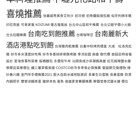
喜燒推薦
信義威秀美食艾叻沙
初日號
初魚鐵板燒包廂
匈牙利綿羊豬
印尼燕屋
可易家電 KOIZUMI 復古電風扇
台北中山區和牛推薦
台北公館平價小火鍋
台南吃到飽推薦
台南麗新大
台北拉麵推薦
台南咖啡豆
酒店港點吃到飽
台灣豬肉乾推薦
台畜中秋烤肉禮盒
大成 杜洛克紅
豬
好市多米漢堡好吃嗎
好市多香蒜排骨酥烤箱
季洋莊園 高雄
御代櫻
旋鈕定時省電
設計
星海食事所菜單
板橋麵包
永豐街牛丼
汕頭泉成沙茶潮鍋高雄
紅花麻辣鹽水雞
樂華店菜單價位
纖三薯草莓食譜 COSTCO好市多零食必買推薦
聖誕節交換禮物
辣
炒春川雞
金門伴手禮推薦2021
鉅大自助冰城地點資訊
長輩生日蛋糕
長輩蛋糕
防燙
內鍋把手
雙營涼麵蒸蛋
雞排本色 墨魚
高雄素食餐廳推薦
鮮鹽堂泰式鹽水雞 價位