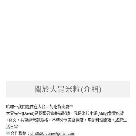
關於大胃米粒(介紹)
哈囉～我們是住在大台北的吃貨夫妻^^
大胃先生(David)是我家男傭兼攝影師，我是米粒小姐(Milly)負責吃貨
+寫文，共筆經營部落格，不時分享美食探店。宅配料理開箱。旅遊生
活日常！
合作聯絡：
dm0520.com@gmail.com