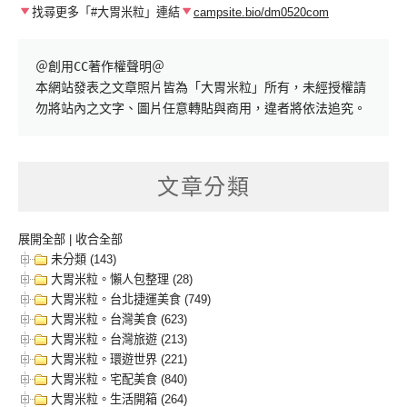
找尋更多「#大胃米粒」連結
campsite.bio/dm0520com
＠創用CC著作權聲明＠

本網站發表之文章照片皆為「大胃米粒」所有，未經授權請
勿將站內之文字、圖片任意轉貼與商用，違者將依法追究。
文章分類
展開全部
|
收合全部
未分類 (143)
大胃米粒。懶人包整理 (28)
大胃米粒。台北捷運美食 (749)
大胃米粒。台灣美食 (623)
大胃米粒。台灣旅遊 (213)
大胃米粒。環遊世界 (221)
大胃米粒。宅配美食 (840)
大胃米粒。生活開箱 (264)