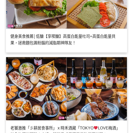
健身美食推薦│低醣【享喫醣】高蛋白能量吐司+高蛋白能量貝
果，拯救麵包澱粉腦的減脂期神隊友！
老饕激推「彡耕居食事所」ｘ時禾酒藏「TOKYO
LOVE梅酒」