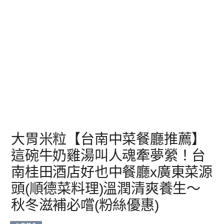
大胃米粒【台南中菜餐廳推薦】
這碗牛奶雞湯叫人魂牽夢縈！台
南桂田酒店好也中餐廳x廣東菜源
頭(順德菜料理)溫潤清爽養生～
秋冬滋補必嚐(粉絲優惠)