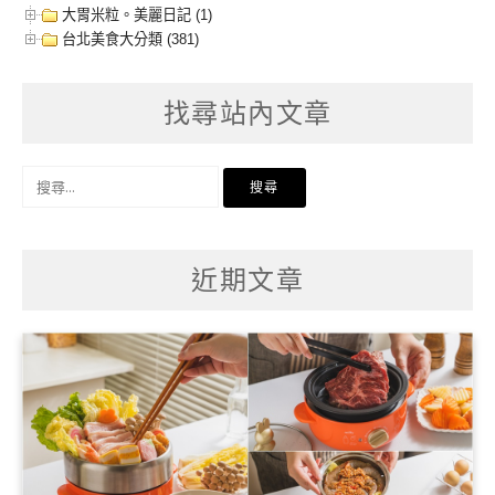
大胃米粒。美麗日記 (1)
台北美食大分類 (381)
找尋站內文章
搜
尋
關
鍵
字:
近期文章