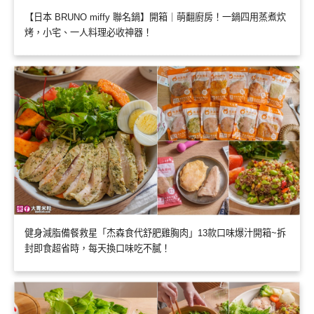
【日本 BRUNO miffy 聯名鍋】開箱｜萌翻廚房！一鍋四用蒸煮炊
烤，小宅、一人料理必收神器！
健身減脂備餐救星「杰森食代舒肥雞胸肉」13款口味爆汁開箱~拆
封即食超省時，每天換口味吃不膩！