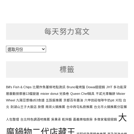
每天努力寫文
每
天
努
標籤
力
寫
文
Bill's Fish & Chips 比爾炸魚薯條地點資訊
Bruno電烤盤 Dowai摺摺鍋
JHT 多功能深
層震動按摩器13檔變速
mister donut 兌換卷
Queen Chef鍋具
不貳光車輪餅 Mister
Wheel
九陽豆漿機d53食譜
五穀飯推薦
京都百年醬油
六甲田莊咖啡牛奶ptt
刈包 台
北
劍湖山王子大飯店 房價
南崁火鍋推薦
台中西屯私廚推薦
台北市火鍋推薦分區懶
大
人包整理
台北特色調酒吧推薦
吳秉承 乾拌麵
嘉義樂咖廚房
多偉家電摺摺鍋
魔鍋物二代店藏王