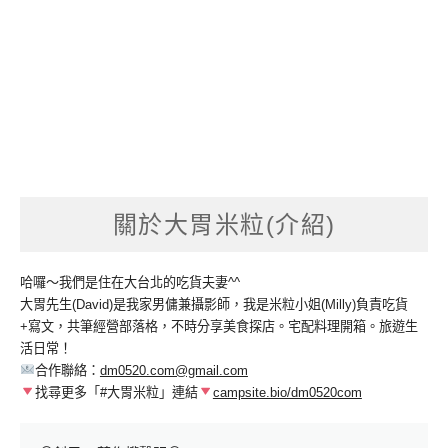
關於大胃米粒(介紹)
哈囉～我們是住在大台北的吃貨夫妻^^
大胃先生(David)是我家男傭兼攝影師，我是米粒小姐(Milly)負責吃貨
+寫文，共筆經營部落格，不時分享美食探店。宅配料理開箱。旅遊生
活日常！
合作聯絡：
dm0520.com@gmail.com
找尋更多「#大胃米粒」連結
campsite.bio/dm0520com