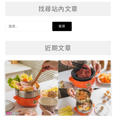
找尋站內文章
搜
尋
關
鍵
字:
近期文章