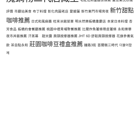
宅配低熱量麵食推薦
富及第洗衣機
新竹甜點
評價
市廳站美食
布丁料理
彰化肉圓老店
愛披薩
新竹東門市場宵夜
咖啡推薦
日式和風麻醬
旺來冰館菜單
明水然樂板橋重慶店
本家日本料理
杏
芳食品
板橋約會餐廳推薦
桃園中壢青埔聚餐推薦
比爾炸魚薯條帶皮薯條
永和樂華
夜市丼飯推薦
汗蒸幕 甜米露
肩頸按摩器推薦 JHT 6D 舒鬆肩頸按摩器
花旗參養氣
莊園咖啡豆禮盒推薦
飲
茶自點永和
鐘路3街
首爾糕三時代
더불어함
께