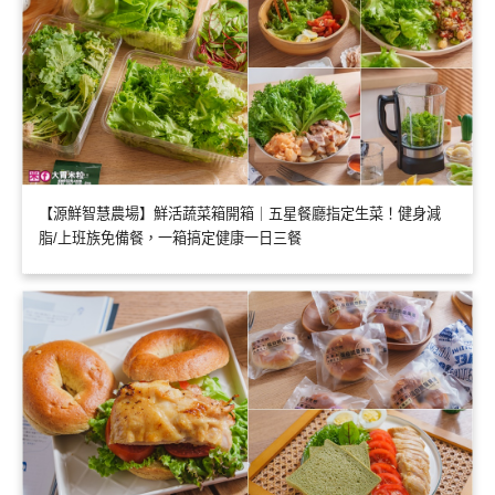
【源鮮智慧農場】鮮活蔬菜箱開箱｜五星餐廳指定生菜！健身減
脂/上班族免備餐，一箱搞定健康一日三餐