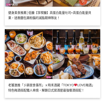
健身美食推薦│低醣【享喫醣】高蛋白能量吐司+高蛋白能量貝
果，拯救麵包澱粉腦的減脂期神隊友！
老饕激推「彡耕居食事所」ｘ時禾酒藏「TOKYO
LOVE梅酒」
特色梅酒搭配職人串燒，解鎖日式居酒屋最強餐酒搭配！