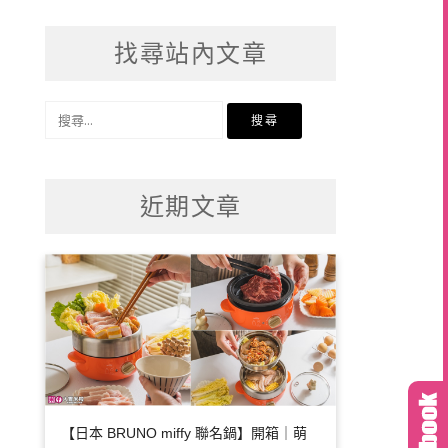
找尋站內文章
搜
尋
關
鍵
近期文章
字:
【日本 BRUNO miffy 聯名鍋】開箱｜萌