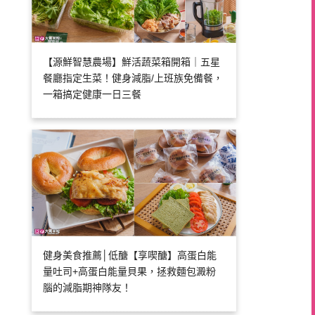
【源鮮智慧農場】鮮活蔬菜箱開箱｜五星
餐廳指定生菜！健身減脂/上班族免備餐，
一箱搞定健康一日三餐
健身美食推薦│低醣【享喫醣】高蛋白能
量吐司+高蛋白能量貝果，拯救麵包澱粉
腦的減脂期神隊友！