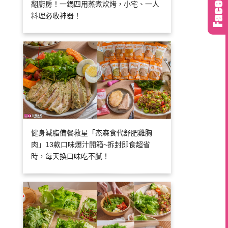
翻廚房！一鍋四用蒸煮炊烤，小宅、一人
料理必收神器！
健身減脂備餐救星「杰森食代舒肥雞胸
肉」13款口味爆汁開箱~拆封即食超省
時，每天換口味吃不膩！