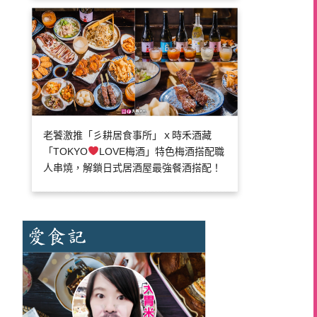
老饕激推「彡耕居食事所」ｘ時禾酒藏
「TOKYO
LOVE梅酒」特色梅酒搭配職
人串燒，解鎖日式居酒屋最強餐酒搭配！