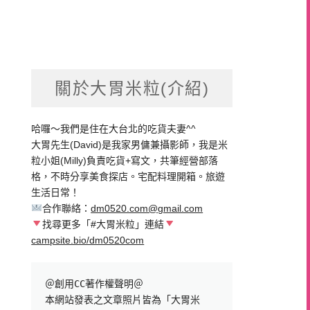
關於大胃米粒(介紹)
哈囉～我們是住在大台北的吃貨夫妻^^
大胃先生(David)是我家男傭兼攝影師，我是米
粒小姐(Milly)負責吃貨+寫文，共筆經營部落
格，不時分享美食探店。宅配料理開箱。旅遊
生活日常！
合作聯絡：
dm0520.com@gmail.com
找尋更多「#大胃米粒」連結
campsite.bio/dm0520com
＠創用CC著作權聲明＠

本網站發表之文章照片皆為「大胃米