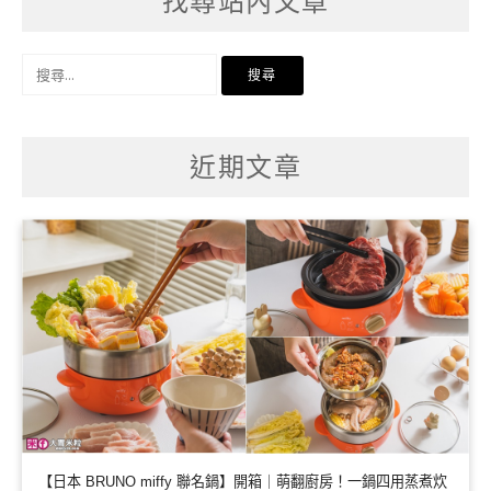
找尋站內文章
搜
尋
關
鍵
字:
近期文章
【日本 BRUNO miffy 聯名鍋】開箱｜萌翻廚房！一鍋四用蒸煮炊