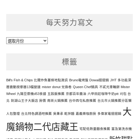
每天努力寫文
每
天
努
標籤
力
寫
文
Bill's Fish & Chips 比爾炸魚薯條地點資訊
Bruno電烤盤 Dowai摺摺鍋
JHT 多功能深
層震動按摩器13檔變速
mister donut 兌換卷
Queen Chef鍋具
不貳光車輪餅 Mister
Wheel
九陽豆漿機d53食譜
五穀飯推薦
京都百年醬油
六甲田莊咖啡牛奶ptt
刈包 台
北
劍湖山王子大飯店 房價
南崁火鍋推薦
台中西屯私廚推薦
台北市火鍋推薦分區懶
大
人包整理
台北特色調酒吧推薦
吳秉承 乾拌麵
嘉義樂咖廚房
多偉家電摺摺鍋
魔鍋物二代店藏王
宅配低熱量麵食推薦
富及第洗衣機