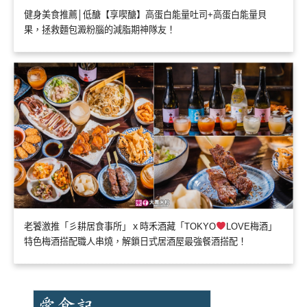
健身美食推薦│低醣【享喫醣】高蛋白能量吐司+高蛋白能量貝
果，拯救麵包澱粉腦的減脂期神隊友！
老饕激推「彡耕居食事所」ｘ時禾酒藏「TOKYO
LOVE梅酒」
特色梅酒搭配職人串燒，解鎖日式居酒屋最強餐酒搭配！