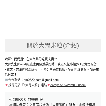
關於大胃米粒(介紹)
哈囉～我們是住在大台北的吃貨夫妻^^
大胃先生(David)是我家男傭兼攝影師，我是米粒小姐(Milly)負責吃貨
+寫文，共筆經營部落格，不時分享美食探店。宅配料理開箱。旅遊生
活日常！
合作聯絡：
dm0520.com@gmail.com
找尋更多「#大胃米粒」連結
campsite.bio/dm0520com
＠創用CC著作權聲明＠

本網站發表之文章照片皆為「大胃米粒」所有，未經授權請