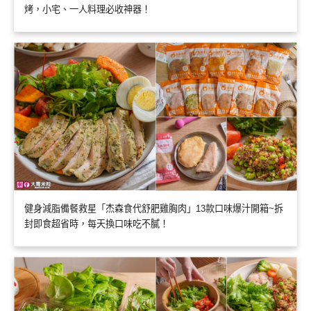
烤，小宅、一人料理必收神器！
健身減脂備餐救星「杰森食代舒肥雞胸肉」13款口味爆汁開箱~拆
封即食超省時，每天換口味吃不膩！