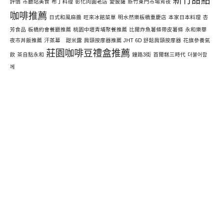
新竹甜點
評價
市廳站美食
布丁料理
彰化肉圓老店
愛披薩
新竹東門市場宵夜
咖啡推薦
日式和風麻醬
旺來冰館菜單
明水然樂板橋重慶店
本家日本料理
杏
芳食品
板橋約會餐廳推薦
桃園中壢青埔聚餐推薦
比爾炸魚薯條帶皮薯條
永和樂華
夜市丼飯推薦
汗蒸幕 甜米露
肩頸按摩器推薦 JHT 6D 舒鬆肩頸按摩器
花旗參養氣
莊園咖啡豆禮盒推薦
飲
茶自點永和
鐘路3街
首爾糕三時代
더불어함
께