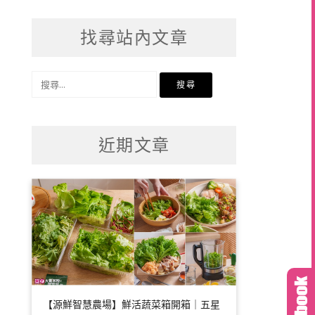
找尋站內文章
搜
尋
關
鍵
近期文章
字:
【源鮮智慧農場】鮮活蔬菜箱開箱｜五星