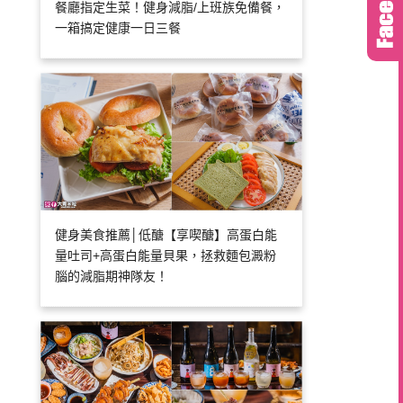
餐廳指定生菜！健身減脂/上班族免備餐，
一箱搞定健康一日三餐
健身美食推薦│低醣【享喫醣】高蛋白能
量吐司+高蛋白能量貝果，拯救麵包澱粉
腦的減脂期神隊友！