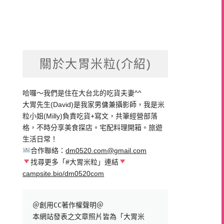
關於大胃米粒(介紹)
哈囉～我們是住在大台北的吃貨夫妻^^
大胃先生(David)是我家男傭兼攝影師，我是米
粒小姐(Milly)負責吃貨+寫文，共筆經營部落
格，不時分享美食探店。宅配料理開箱。旅遊
生活日常！
合作聯絡：
dm0520.com@gmail.com
找尋更多「#大胃米粒」連結
campsite.bio/dm0520com
＠創用CC著作權聲明＠

本網站發表之文章照片皆為「大胃米