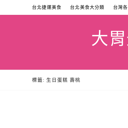
Skip
台北捷運美食
台北美食大分類
台灣各
to
content
大胃米
標籤:
生日蛋糕 壽桃