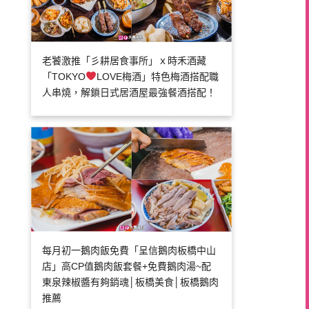
老饕激推「彡耕居食事所」ｘ時禾酒藏
「TOKYO
LOVE梅酒」特色梅酒搭配職
人串燒，解鎖日式居酒屋最強餐酒搭配！
每月初一鵝肉飯免費「呈信鵝肉板橋中山
店」高CP值鵝肉飯套餐+免費鵝肉湯~配
東泉辣椒醬有夠銷魂│板橋美食│板橋鵝肉
推薦