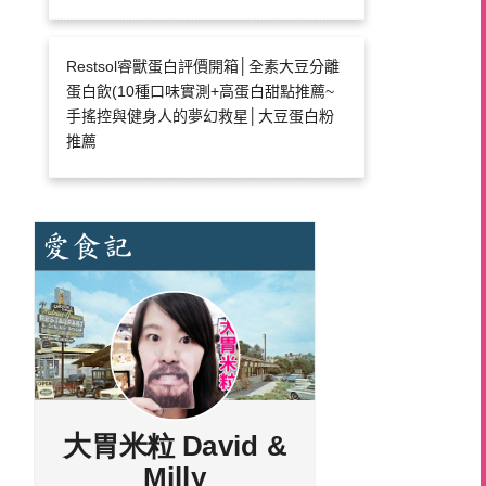
Restsol睿獸蛋白評價開箱│全素大豆分離
蛋白飲(10種口味實測+高蛋白甜點推薦~
手搖控與健身人的夢幻救星│大豆蛋白粉
推薦