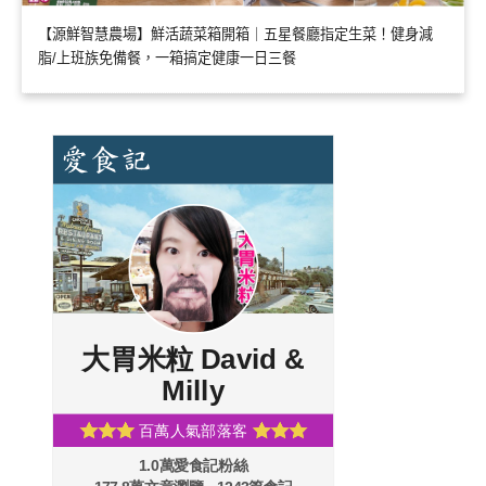
【源鮮智慧農場】鮮活蔬菜箱開箱｜五星餐廳指定生菜！健身減
脂/上班族免備餐，一箱搞定健康一日三餐