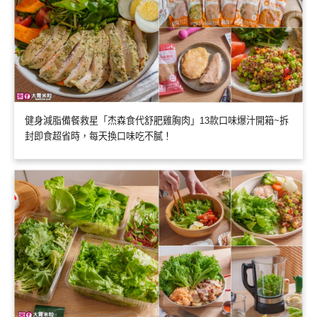
健身減脂備餐救星「杰森食代舒肥雞胸肉」13款口味爆汁開箱~拆
封即食超省時，每天換口味吃不膩！