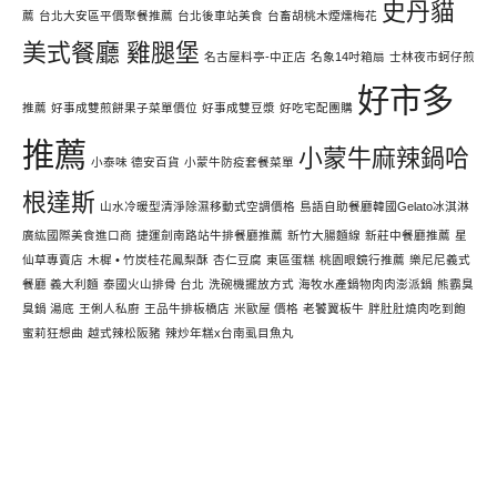
史丹貓
薦
台北大安區平價聚餐推薦
台北後車站美食
台畜胡桃木煙燻梅花
美式餐廳 雞腿堡
名古屋料亭-中正店
名象14吋箱扇
士林夜市蚵仔煎
好市多
推薦
好事成雙煎餅果子菜單價位
好事成雙豆漿
好吃宅配團購
推薦
小蒙牛麻辣鍋哈
小泰味 德安百貨
小蒙牛防疫套餐菜單
根達斯
山水冷暖型清淨除濕移動式空調價格
島語自助餐廳韓國Gelato冰淇淋
廣紘國際美食進口商
捷運劍南路站牛排餐廳推薦
新竹大腸麵線
新莊中餐廳推薦
星
仙草專賣店
木樨 • 竹炭桂花鳳梨酥
杏仁豆腐
東區蛋糕
桃園眼鏡行推薦
樂尼尼義式
餐廳 義大利麵
泰國火山排骨 台北
洗碗機擺放方式
海牧水產鍋物肉肉澎派鍋
熊霸臭
臭鍋 湯底
王俐人私廚
王品牛排板橋店
米歐屋 價格
老饕翼板牛
胖肚肚燒肉吃到飽
蜜莉狂想曲
越式辣松阪豬
辣炒年糕x台南虱目魚丸