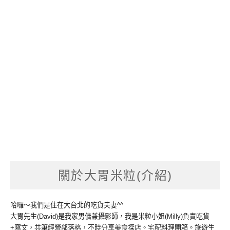
關於大胃米粒(介紹)
哈囉～我們是住在大台北的吃貨夫妻^^
大胃先生(David)是我家男傭兼攝影師，我是米粒小姐(Milly)負責吃貨
+寫文，共筆經營部落格，不時分享美食探店。宅配料理開箱。旅遊生