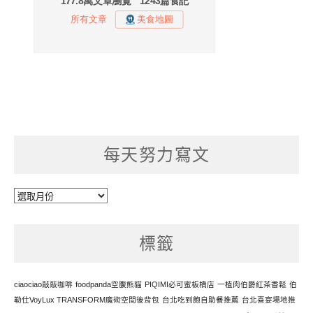
每天努力寫文
每
天
努
標籤
力
寫
文
ciaociao敲敲咖啡
foodpanda空腹熊貓
PIQIMI必可蜜板橋店
一植肉伯爵紅茶香鬆
伯
勒仕VoyLux TRANSFORM魔術空間後背包
台北吃到飽自助餐推薦
台北喜宴場地推