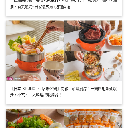
平價精品香氛「美國Pavaruni 香氛」嚴選瑞士頂級香料│擴香、精
油、香氛蠟燭~居家儀式感+送禮首選
【日本 BRUNO miffy 聯名鍋】開箱｜萌翻廚房！一鍋四用蒸煮炊
烤，小宅、一人料理必收神器！