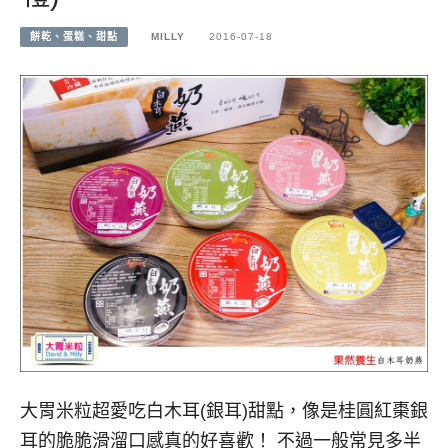
餅乾、蛋糕、甜點
MILLY
2016-07-18
大胃米粒超愛吃白木耳(銀耳)甜點，像是桂圓紅棗銀
耳的脆脆滑溜口感真的好喜歡！ 不過一般常見多半