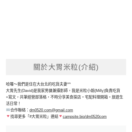
關於大胃米粒(介紹)
哈囉～我們是住在大台北的吃貨夫妻^^
大胃先生(David)是我家男傭兼攝影師，我是米粒小姐(Milly)負責吃貨
+寫文，共筆經營部落格，不時分享美食探店。宅配料理開箱。旅遊生
活日常！
合作聯絡：
dm0520.com@gmail.com
找尋更多「#大胃米粒」連結
campsite.bio/dm0520com