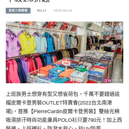
居家小物開箱
MILLY
2022-03-14
上班族男士想穿有型又想省荷包，千萬不要錯過這
檔皮爾卡登男裝OUTLET特賣會(2022台北南港
場)，首推【PierreCardin皮爾卡登男裝】雙絲光棉
吸濕排汗時尚功能兼具POLO衫只要790元！加上西
裝褲、上班襯衫、防潑水背心、抗UV防風…