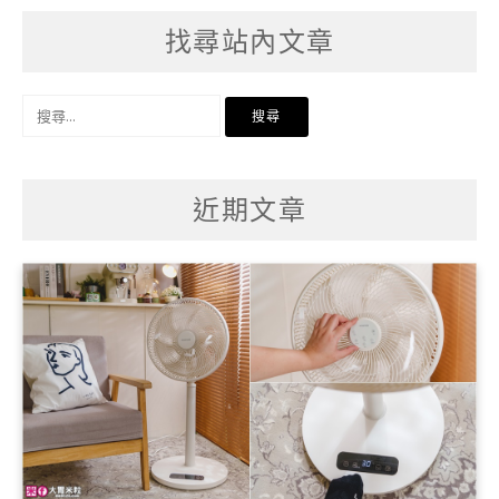
找尋站內文章
搜
尋
關
鍵
字:
近期文章