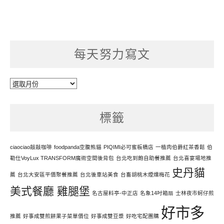
每天努力寫文
每
天
努
標籤
力
寫
文
ciaociao敲敲咖啡
foodpanda空腹熊貓
PIQIMI必可蜜板橋店
一植肉伯爵紅茶香鬆
伯
勒仕VoyLux TRANSFORM魔術空間後背包
台北吃到飽自助餐推薦
台北喜宴場地推
史丹貓
薦
台北大安區平價聚餐推薦
台北後車站美食
台畜胡桃木煙燻梅花
美式餐廳 雞腿堡
名古屋料亭-中正店
名象14吋箱扇
士林夜市蚵仔煎
好市多
推薦
好事成雙煎餅果子菜單價位
好事成雙豆漿
好吃宅配團購