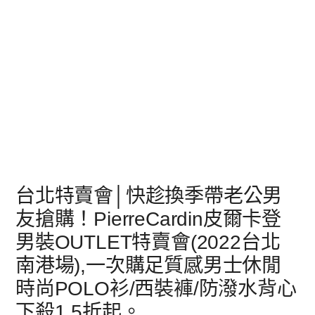
台北特賣會│快趁換季帶老公男
友搶購！PierreCardin皮爾卡登
男裝OUTLET特賣會(2022台北
南港場),一次購足質感男士休閒
時尚POLO衫/西裝褲/防潑水背心
下殺1.5折起。