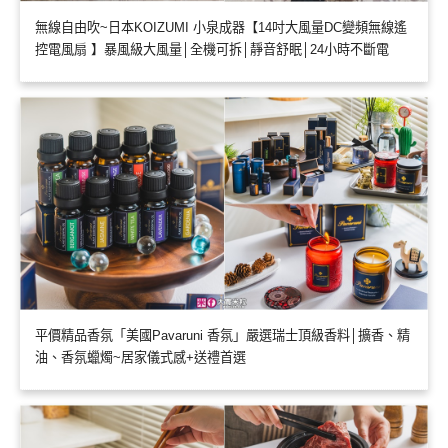
無線自由吹~日本KOIZUMI 小泉成器【14吋大風量DC變頻無線遙
控電風扇 】暴風級大風量│全機可拆│靜音舒眠│24小時不斷電
平價精品香氛「美國Pavaruni 香氛」嚴選瑞士頂級香料│擴香、精
油、香氛蠟燭~居家儀式感+送禮首選