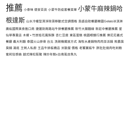
推薦
小蒙牛麻辣鍋哈
小泰味 德安百貨
小蒙牛防疫套餐菜單
根達斯
山水冷暖型清淨除濕移動式空調價格
島語自助餐廳韓國Gelato冰淇淋
廣紘國際美食進口商
捷運劍南路站牛排餐廳推薦
新竹大腸麵線
新莊中餐廳推薦
星
仙草專賣店
木樨 • 竹炭桂花鳳梨酥
杏仁豆腐
東區蛋糕
桃園眼鏡行推薦
樂尼尼義式
餐廳 義大利麵
泰國火山排骨 台北
洗碗機擺放方式
海牧水產鍋物肉肉澎派鍋
熊霸臭
臭鍋 湯底
王俐人私廚
王品牛排板橋店
米歐屋 價格
老饕翼板牛
胖肚肚燒肉吃到飽
蜜莉狂想曲
越式辣松阪豬
辣炒年糕x台南虱目魚丸