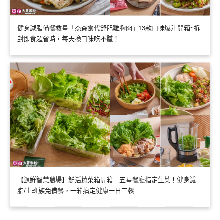
健身減脂備餐救星「杰森食代舒肥雞胸肉」13款口味爆汁開箱~拆
封即食超省時，每天換口味吃不膩！
【源鮮智慧農場】鮮活蔬菜箱開箱｜五星餐廳指定生菜！健身減
脂/上班族免備餐，一箱搞定健康一日三餐