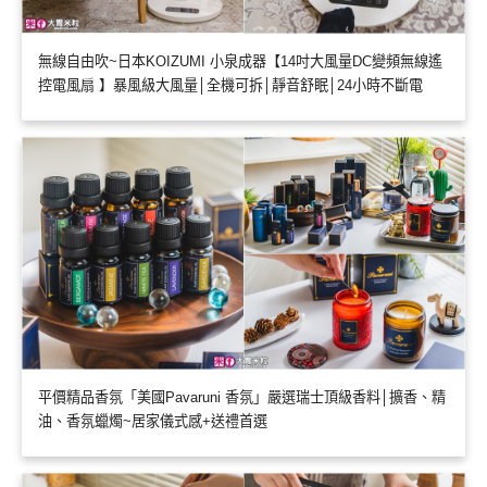
無線自由吹~日本KOIZUMI 小泉成器【14吋大風量DC變頻無線遙
控電風扇 】暴風級大風量│全機可拆│靜音舒眠│24小時不斷電
平價精品香氛「美國Pavaruni 香氛」嚴選瑞士頂級香料│擴香、精
油、香氛蠟燭~居家儀式感+送禮首選