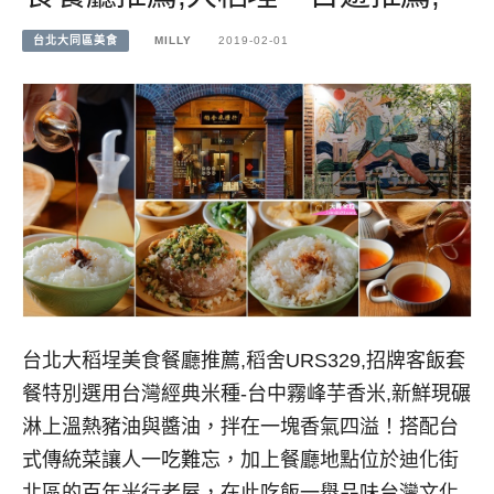
台北大同區美食
MILLY
2019-02-01
台北大稻埕美食餐廳推薦,稻舍URS329,招牌客飯套
餐特別選用台灣經典米種-台中霧峰芋香米,新鮮現碾
淋上溫熱豬油與醬油，拌在一塊香氣四溢！搭配台
式傳統菜讓人一吃難忘，加上餐廳地點位於迪化街
北區的百年米行老屋，在此吃飯一舉品味台灣文化