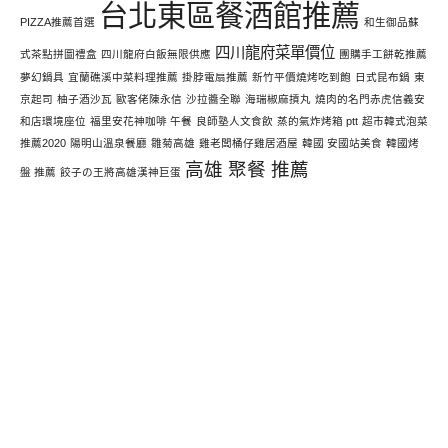
台北東區餐酒館推薦
PIZZA推薦首選
和生御品蘇
四川龍府菜單價位
式茶點拼圖禮盒
四川龍府白飯無限供應
團購手工餅乾推薦
夢幻鍋具
宜蘭礁溪中菜料理推薦
掛脖電扇推薦
新竹平價燒烤吃到飽
日式昆布鍋
東
京起司
柚子酒沙瓦
歐客佬陳永信
沙拉醬全聯
海瑞椒麻摃丸
燒肉的名門赤虎信義安
和店環境座位
福里安花神咖啡 午餐
良師塾人文食飲
蒸的氣炸烤箱 ptt
超市韓式泡菜
推薦2020
陽明山溫泉餐廳
雛菊高雄
雞老闆桶仔雞居酒屋
韓國 安國站美食
韓國烤
高雄 聚餐 推薦
盤 推薦
餃子の王將高雄漢神巨蛋