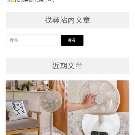
找尋站內文章
搜
尋
關
鍵
字:
近期文章