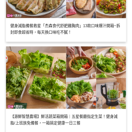
健身減脂備餐救星「杰森食代舒肥雞胸肉」13款口味爆汁開箱~拆
封即食超省時，每天換口味吃不膩！
【源鮮智慧農場】鮮活蔬菜箱開箱｜五星餐廳指定生菜！健身減
脂/上班族免備餐，一箱搞定健康一日三餐