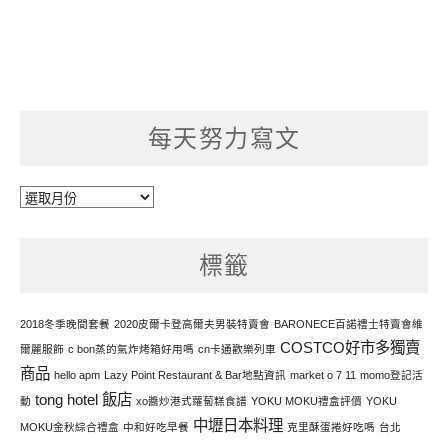
每天努力寫文
每
天
努
標籤
力
寫
文
2018冬季晚間套餐
2020皮爾卡登高爾夫男裝特賣會
BARONECE百諾禮士特賣會維
COSTCO好市多獨賣
爾麗服飾
c bon蒸的氣炸烤箱好用嗎
cn卡通歡樂列車
商品
hello apm
Lazy Point Restaurant & Bar地點資訊
market o 7 11
momo登記活
tong hotel 飯店
動
xo醬炒港式蘿蔔糕食譜
YOKU MOKU禮盒評價
YOKU
中壢日本料理
MOKU金秋綜合禮盒
中和好吃早餐
克里酥蛋捲好吃嗎
台北