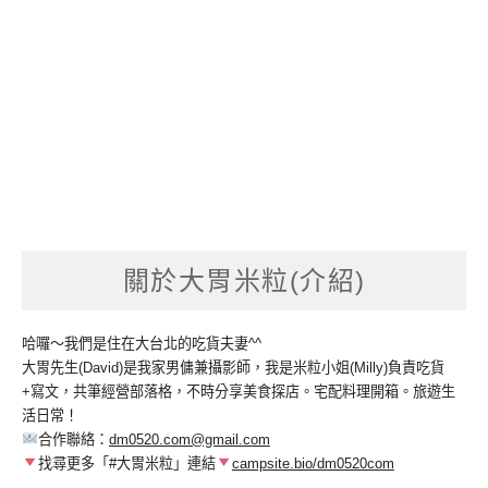
關於大胃米粒(介紹)
哈囉～我們是住在大台北的吃貨夫妻^^
大胃先生(David)是我家男傭兼攝影師，我是米粒小姐(Milly)負責吃貨
+寫文，共筆經營部落格，不時分享美食探店。宅配料理開箱。旅遊生
活日常！
合作聯絡：
dm0520.com@gmail.com
找尋更多「#大胃米粒」連結
campsite.bio/dm0520com