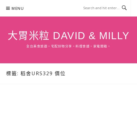
Skip
MENU
to
content
大胃米粒 DAVID & MILLY
全台美食旅遊。宅配好物分享。料理食譜。家電開箱。
標籤:
稻舍URS329 價位