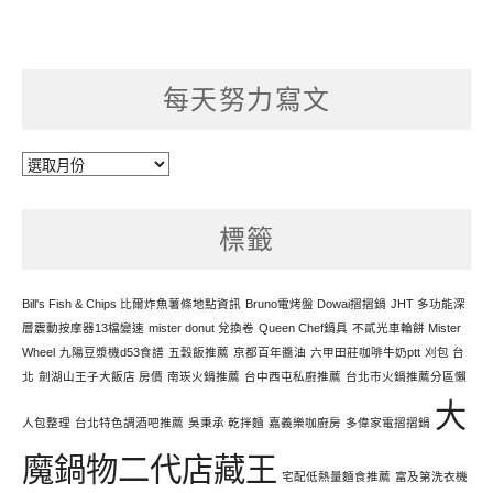
每天努力寫文
每
天
努
標籤
力
寫
文
Bill's Fish & Chips 比爾炸魚薯條地點資訊
Bruno電烤盤 Dowai摺摺鍋
JHT 多功能深
層震動按摩器13檔變速
mister donut 兌換卷
Queen Chef鍋具
不貳光車輪餅 Mister
Wheel
九陽豆漿機d53食譜
五穀飯推薦
京都百年醬油
六甲田莊咖啡牛奶ptt
刈包 台
北
劍湖山王子大飯店 房價
南崁火鍋推薦
台中西屯私廚推薦
台北市火鍋推薦分區懶
大
人包整理
台北特色調酒吧推薦
吳秉承 乾拌麵
嘉義樂咖廚房
多偉家電摺摺鍋
魔鍋物二代店藏王
宅配低熱量麵食推薦
富及第洗衣機