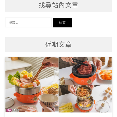
找尋站內文章
搜
尋
關
鍵
字:
近期文章