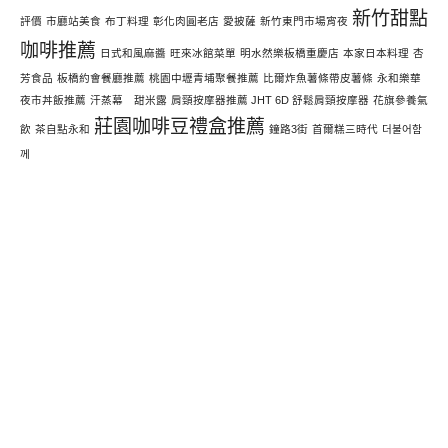
新竹甜點
評價
市廳站美食
布丁料理
彰化肉圓老店
愛披薩
新竹東門市場宵夜
咖啡推薦
日式和風麻醬
旺來冰館菜單
明水然樂板橋重慶店
本家日本料理
杏
芳食品
板橋約會餐廳推薦
桃園中壢青埔聚餐推薦
比爾炸魚薯條帶皮薯條
永和樂華
夜市丼飯推薦
汗蒸幕 甜米露
肩頸按摩器推薦 JHT 6D 舒鬆肩頸按摩器
花旗參養氣
莊園咖啡豆禮盒推薦
飲
茶自點永和
鐘路3街
首爾糕三時代
더불어함
께