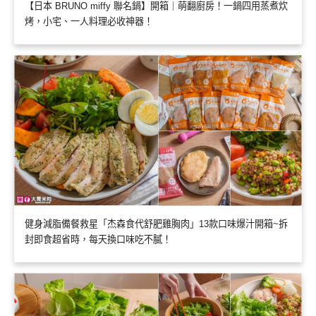
【日本 BRUNO miffy 聯名鍋】開箱｜萌翻廚房！一鍋四用蒸煮炊
烤，小宅、一人料理必收神器！
健身減脂備餐救星「杰森食代舒肥雞胸肉」13款口味爆汁開箱~拆
封即食超省時，每天換口味吃不膩！