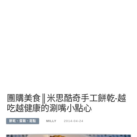
團購美食║米思酷奇手工餅乾-越
吃越健康的涮嘴小點心
餅乾、蛋糕、甜點
MILLY
2014-04-24