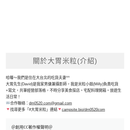
關於大胃米粒(介紹)
哈囉～我們是住在大台北的吃貨夫妻^^
大胃先生(David)是我家男傭兼攝影師，我是米粒小姐(Milly)負責吃貨
+寫文，共筆經營部落格，不時分享美食探店。宅配料理開箱。旅遊生
活日常！
合作聯絡：
dm0520.com@gmail.com
找尋更多「#大胃米粒」連結
campsite.bio/dm0520com
＠創用CC著作權聲明＠
