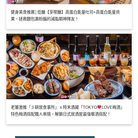
健身美食推薦│低醣【享喫醣】高蛋白能量吐司+高蛋白能量貝
果，拯救麵包澱粉腦的減脂期神隊友！
老饕激推「彡耕居食事所」ｘ時禾酒藏「TOKYO
LOVE梅酒」
特色梅酒搭配職人串燒，解鎖日式居酒屋最強餐酒搭配！