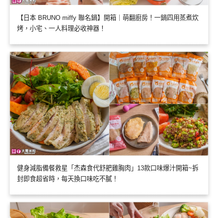
【日本 BRUNO miffy 聯名鍋】開箱｜萌翻廚房！一鍋四用蒸煮炊
烤，小宅、一人料理必收神器！
健身減脂備餐救星「杰森食代舒肥雞胸肉」13款口味爆汁開箱~拆
封即食超省時，每天換口味吃不膩！