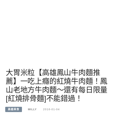
大胃米粒【高雄鳳山牛肉麵推
薦】一吃上癮的紅燒牛肉麵！鳳
山老地方牛肉麵～還有每日限量
[紅燒排骨麵]不能錯過！
高雄美食
MILLY
2016-01-04