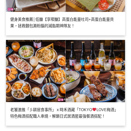
健身美食推薦│低醣【享喫醣】高蛋白能量吐司+高蛋白能量貝
果，拯救麵包澱粉腦的減脂期神隊友！
老饕激推「彡耕居食事所」ｘ時禾酒藏「TOKYO
LOVE梅酒」
特色梅酒搭配職人串燒，解鎖日式居酒屋最強餐酒搭配！