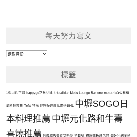
每天努力寫文
每
天
努
標籤
力
寫
文
1/3 a life官網
happygo點數兌換
kristallklar
Metis Lounge Bar
one-meter小白佐料機
中壢SOGO日
愛料理市集
Tefal 特福 鮮呼吸速燉萬用快鍋4L
本料理推薦
中壢元化路和牛壽
喜燒推薦
信義威秀美食艾叻沙
初日號
初魚鐵板燒包廂
匈牙利綿羊豬