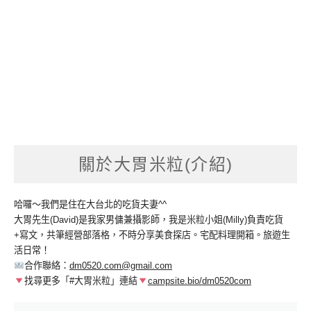
關於大胃米粒(介紹)
哈囉～我們是住在大台北的吃貨夫妻^^
大胃先生(David)是我家男傭兼攝影師，我是米粒小姐(Milly)負責吃貨
+寫文，共筆經營部落格，不時分享美食探店。宅配料理開箱。旅遊生
活日常！
合作聯絡：
dm0520.com@gmail.com
找尋更多「#大胃米粒」連結
campsite.bio/dm0520com