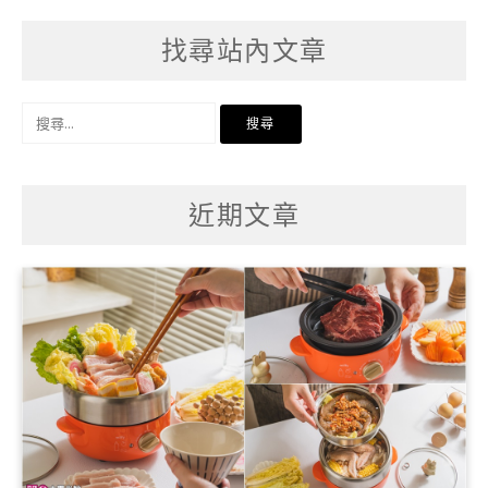
找尋站內文章
搜
尋
關
鍵
字:
近期文章