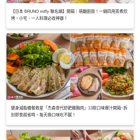
【日本 BRUNO miffy 聯名鍋】開箱｜萌翻廚房！一鍋四用蒸煮炊
烤，小宅、一人料理必收神器！
健身減脂備餐救星「杰森食代舒肥雞胸肉」13款口味爆汁開箱~拆
封即食超省時，每天換口味吃不膩！