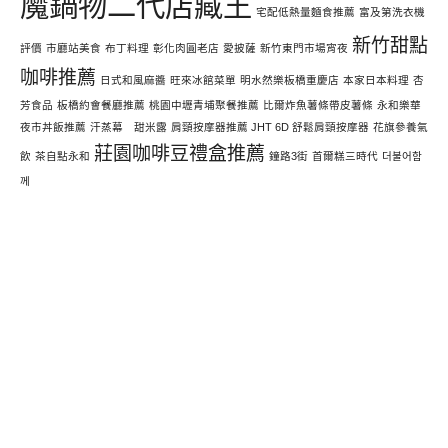
魔鍋物二代店藏王
宅配低熱量麵食推薦
富及第洗衣機
新竹甜點
評價
市廳站美食
布丁料理
彰化肉圓老店
愛披薩
新竹東門市場宵夜
咖啡推薦
日式和風麻醬
旺來冰館菜單
明水然樂板橋重慶店
本家日本料理
杏
芳食品
板橋約會餐廳推薦
桃園中壢青埔聚餐推薦
比爾炸魚薯條帶皮薯條
永和樂華
夜市丼飯推薦
汗蒸幕 甜米露
肩頸按摩器推薦 JHT 6D 舒鬆肩頸按摩器
花旗參養氣
莊園咖啡豆禮盒推薦
飲
茶自點永和
鐘路3街
首爾糕三時代
더불어함
께