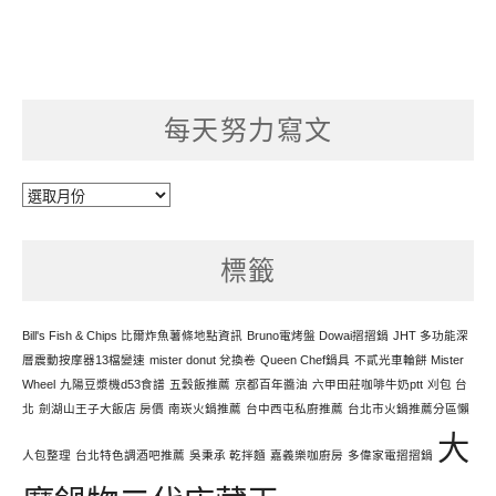
每天努力寫文
每
天
努
標籤
力
寫
文
Bill's Fish & Chips 比爾炸魚薯條地點資訊
Bruno電烤盤 Dowai摺摺鍋
JHT 多功能深
層震動按摩器13檔變速
mister donut 兌換卷
Queen Chef鍋具
不貳光車輪餅 Mister
Wheel
九陽豆漿機d53食譜
五穀飯推薦
京都百年醬油
六甲田莊咖啡牛奶ptt
刈包 台
北
劍湖山王子大飯店 房價
南崁火鍋推薦
台中西屯私廚推薦
台北市火鍋推薦分區懶
大
人包整理
台北特色調酒吧推薦
吳秉承 乾拌麵
嘉義樂咖廚房
多偉家電摺摺鍋