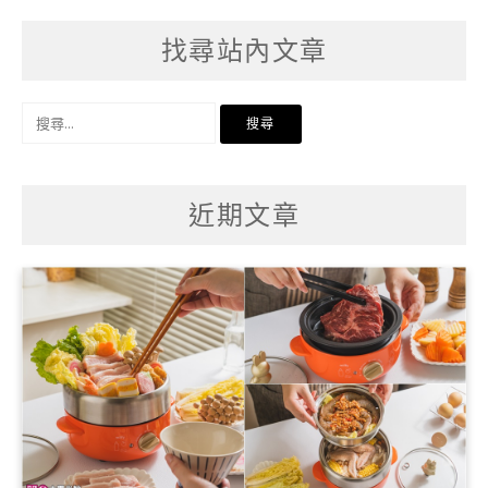
找尋站內文章
搜
尋
關
鍵
字:
近期文章