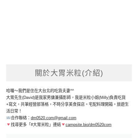
關於大胃米粒(介紹)
哈囉～我們是住在大台北的吃貨夫妻^^
大胃先生(David)是我家男傭兼攝影師，我是米粒小姐(Milly)負責吃貨
+寫文，共筆經營部落格，不時分享美食探店。宅配料理開箱。旅遊生
活日常！
合作聯絡：
dm0520.com@gmail.com
找尋更多「#大胃米粒」連結
campsite.bio/dm0520com