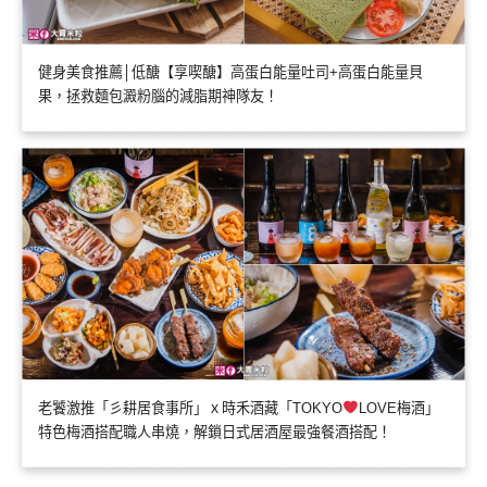
健身美食推薦│低醣【享喫醣】高蛋白能量吐司+高蛋白能量貝
果，拯救麵包澱粉腦的減脂期神隊友！
老饕激推「彡耕居食事所」ｘ時禾酒藏「TOKYO
LOVE梅酒」
特色梅酒搭配職人串燒，解鎖日式居酒屋最強餐酒搭配！