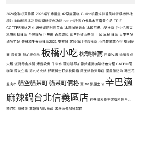
寫
文
2024全聯必買推薦
2026端午節禮盒
d2惡魔蛋糕
Guillen噴霧式蒜香風味特級初榨橄
欖油
ikiiki和風多功能料理鍋特色功能
narumi評價
O卡桑木耳露黃立丞
TRIZ
COFFEE樹林店
中壢藝術館附近美食
冰滴咖啡源由
冰箱常備小菜推薦
台北信義區
私廚料理推薦
台灣咖喱 巨無霸
嘉鴻遊艇
國王你好曲奇餅
土城 早餐 推薦
大甲王記
滷味宅配
天母和牛餐廳推薦2021
安宰賢
客製彌月禮盒推薦
小包裝果乾心得
彭園便
板橋小吃
枕頭推薦
當
愛煮家
新加坡必吃
民奉牧場
汕頭泉成
火鍋
派對零食推薦
烤雞軟骨
牛車水
硬咖啡耶加雪菲濾掛咖啡特色介紹 CAFEIN硬
咖啡 源友企業
第九站火鍋
舒眠博士打氣枕開箱
藏王鍋物天母店
諾曼第奶油
豬五花
辛巴適
貓空貓茶町
貓茶町價格
蔥肉串
賈Bar 熱壓土司
麻辣鍋台北信義區店
鈺善閣素養生懷石料理台北
饒河街 胡椒餅
高雄咖哩飯推薦
黑沃防彈咖啡超商