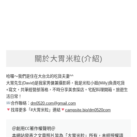
關於大胃米粒(介紹)
哈囉～我們是住在大台北的吃貨夫妻^^
大胃先生(David)是我家男傭兼攝影師，我是米粒小姐(Milly)負責吃貨
+寫文，共筆經營部落格，不時分享美食探店。宅配料理開箱。旅遊生
活日常！
合作聯絡：
dm0520.com@gmail.com
找尋更多「#大胃米粒」連結
campsite.bio/dm0520com
＠創用CC著作權聲明＠

本網站發表之文章照片皆為「大胃米粒」所有，未經授權請