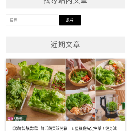
找尋站內文章
搜
尋
關
鍵
字:
近期文章
【源鮮智慧農場】鮮活蔬菜箱開箱｜五星餐廳指定生菜！健身減