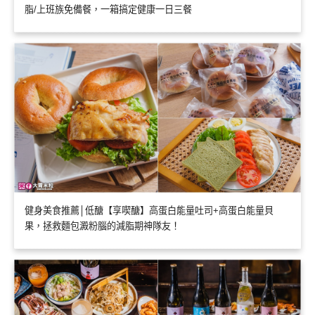
脂/上班族免備餐，一箱搞定健康一日三餐
健身美食推薦│低醣【享喫醣】高蛋白能量吐司+高蛋白能量貝
果，拯救麵包澱粉腦的減脂期神隊友！