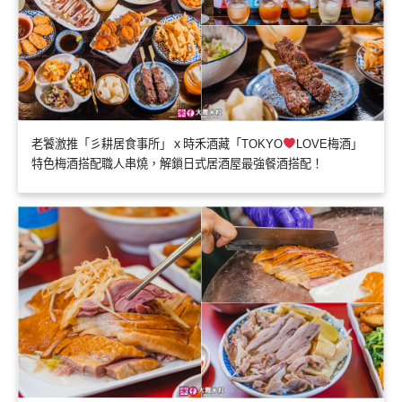
老饕激推「彡耕居食事所」ｘ時禾酒藏「TOKYO
LOVE梅酒」
特色梅酒搭配職人串燒，解鎖日式居酒屋最強餐酒搭配！