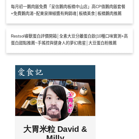
每月初一鵝肉飯免費「呈信鵝肉板橋中山店」高CP值鵝肉飯套餐
+免費鵝肉湯~配東泉辣椒醬有夠銷魂│板橋美食│板橋鵝肉推薦
Restsol睿獸蛋白評價開箱│全素大豆分離蛋白飲(10種口味實測+高
蛋白甜點推薦~手搖控與健身人的夢幻救星│大豆蛋白粉推薦