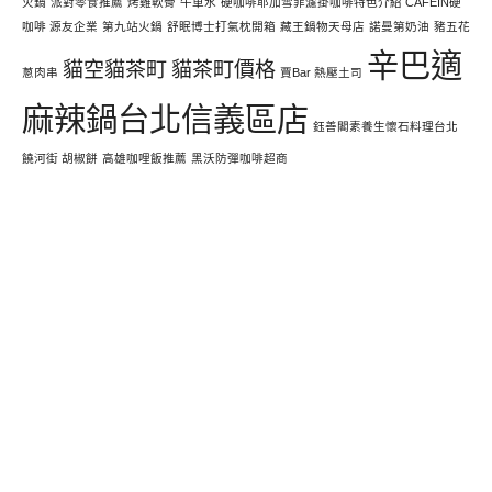
火鍋
派對零食推薦
烤雞軟骨
牛車水
硬咖啡耶加雪菲濾掛咖啡特色介紹 CAFEIN硬
咖啡 源友企業
第九站火鍋
舒眠博士打氣枕開箱
藏王鍋物天母店
諾曼第奶油
豬五花
辛巴適
貓空貓茶町
貓茶町價格
蔥肉串
賈Bar 熱壓土司
麻辣鍋台北信義區店
鈺善閣素養生懷石料理台北
饒河街 胡椒餅
高雄咖哩飯推薦
黑沃防彈咖啡超商