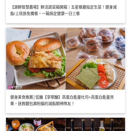
【源鮮智慧農場】鮮活蔬菜箱開箱｜五星餐廳指定生菜！健身減
脂/上班族免備餐，一箱搞定健康一日三餐
健身美食推薦│低醣【享喫醣】高蛋白能量吐司+高蛋白能量貝
果，拯救麵包澱粉腦的減脂期神隊友！