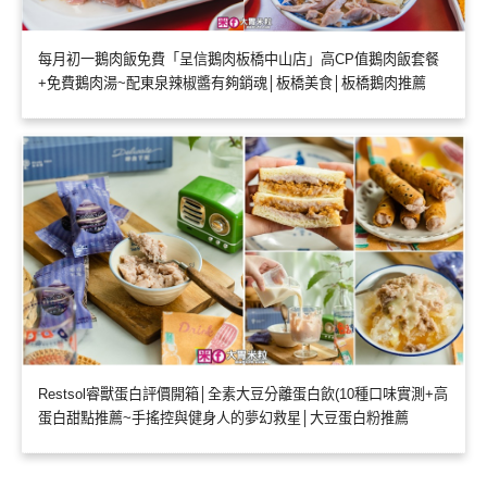
每月初一鵝肉飯免費「呈信鵝肉板橋中山店」高CP值鵝肉飯套餐
+免費鵝肉湯~配東泉辣椒醬有夠銷魂│板橋美食│板橋鵝肉推薦
Restsol睿獸蛋白評價開箱│全素大豆分離蛋白飲(10種口味實測+高
蛋白甜點推薦~手搖控與健身人的夢幻救星│大豆蛋白粉推薦