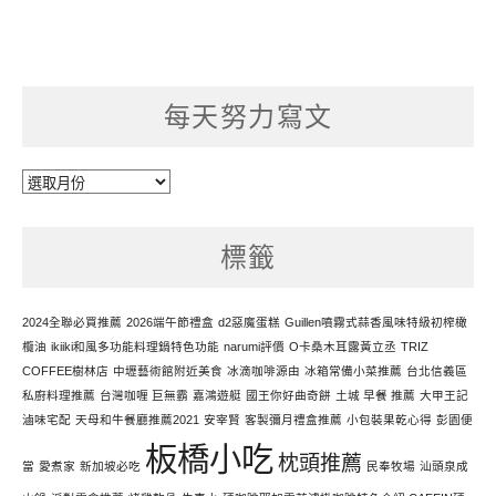
每天努力寫文
每
天
努
標籤
力
寫
文
2024全聯必買推薦
2026端午節禮盒
d2惡魔蛋糕
Guillen噴霧式蒜香風味特級初榨橄
欖油
ikiiki和風多功能料理鍋特色功能
narumi評價
O卡桑木耳露黃立丞
TRIZ
COFFEE樹林店
中壢藝術館附近美食
冰滴咖啡源由
冰箱常備小菜推薦
台北信義區
私廚料理推薦
台灣咖喱 巨無霸
嘉鴻遊艇
國王你好曲奇餅
土城 早餐 推薦
大甲王記
滷味宅配
天母和牛餐廳推薦2021
安宰賢
客製彌月禮盒推薦
小包裝果乾心得
彭園便
板橋小吃
枕頭推薦
當
愛煮家
新加坡必吃
民奉牧場
汕頭泉成