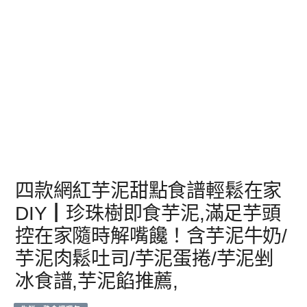
四款網紅芋泥甜點食譜輕鬆在家
DIY┃珍珠樹即食芋泥,滿足芋頭
控在家隨時解嘴饞！含芋泥牛奶/
芋泥肉鬆吐司/芋泥蛋捲/芋泥剉
冰食譜,芋泥餡推薦,