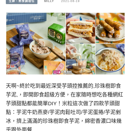
生鮮、熟食調理包
MILLY
2021-08-19
天啊~終於吃到最近深受芋頭控推薦的,珍珠樹即食
芋泥,，即開即食超級方便，在家隨時想吃各種網紅
芋頭甜點都能簡單DIY！米粒這次做了四款芋頭甜
點：芋泥牛奶燕麥/芋泥肉鬆吐司/芋泥蛋捲/芋泥剉
冰，擠上滿滿的珍珠樹即食芋泥，綿密香濃口味幾
乎跟外面餐…