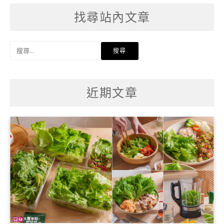
找尋站內文章
搜
尋
關
鍵
字:
近期文章