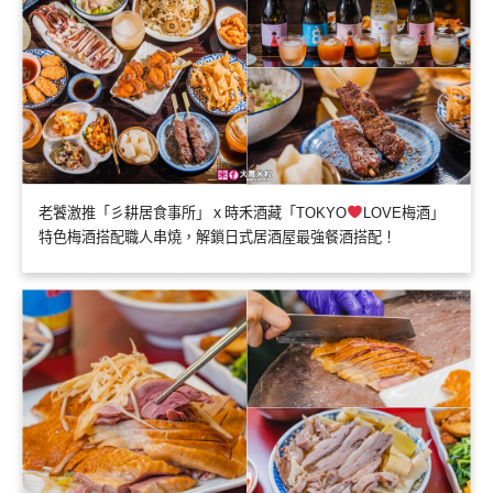
老饕激推「彡耕居食事所」ｘ時禾酒藏「TOKYO
LOVE梅酒」
特色梅酒搭配職人串燒，解鎖日式居酒屋最強餐酒搭配！