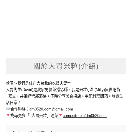
關於大胃米粒(介紹)
哈囉～我們是住在大台北的吃貨夫妻^^
大胃先生(David)是我家男傭兼攝影師，我是米粒小姐(Milly)負責吃貨
+寫文，共筆經營部落格，不時分享美食探店。宅配料理開箱。旅遊生
活日常！
合作聯絡：
dm0520.com@gmail.com
找尋更多「#大胃米粒」連結
campsite.bio/dm0520com