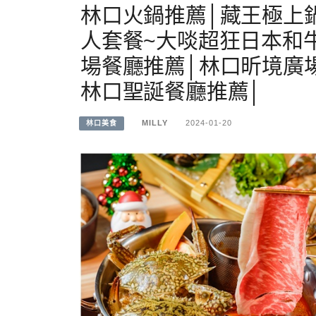
林口火鍋推薦│藏王極上鍋
人套餐~大啖超狂日本和
場餐廳推薦│林口昕境廣
林口聖誕餐廳推薦│
MILLY
2024-01-20
林口美食