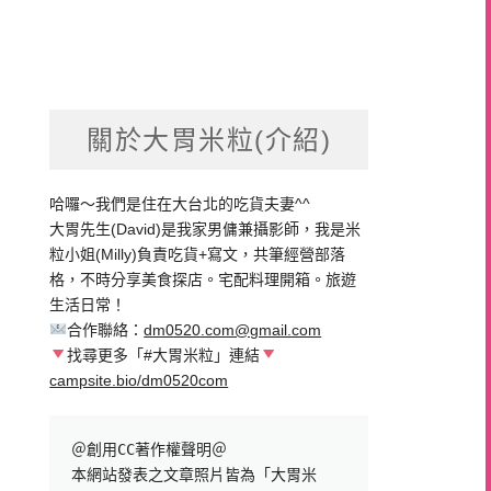
關於大胃米粒(介紹)
哈囉～我們是住在大台北的吃貨夫妻^^
大胃先生(David)是我家男傭兼攝影師，我是米
粒小姐(Milly)負責吃貨+寫文，共筆經營部落
格，不時分享美食探店。宅配料理開箱。旅遊
生活日常！
合作聯絡：
dm0520.com@gmail.com
找尋更多「#大胃米粒」連結
campsite.bio/dm0520com
＠創用CC著作權聲明＠

本網站發表之文章照片皆為「大胃米