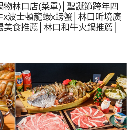
物林口店(菜單)│聖誕節跨年四
牛x波士頓龍蝦x螃蟹│林口昕境廣
場美食推薦│林口和牛火鍋推薦│