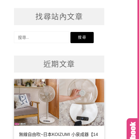
找尋站內文章
搜
尋
關
鍵
近期文章
字:
無線自由吹~日本KOIZUMI 小泉成器【14