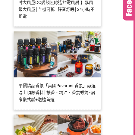
吋大風量DC變頻無線遙控電風扇 】暴風
級大風量│全機可拆│靜音舒眠│24小時不
斷電
平價精品香氛「美國Pavaruni 香氛」嚴選
瑞士頂級香料│擴香、精油、香氛蠟燭~居
家儀式感+送禮首選