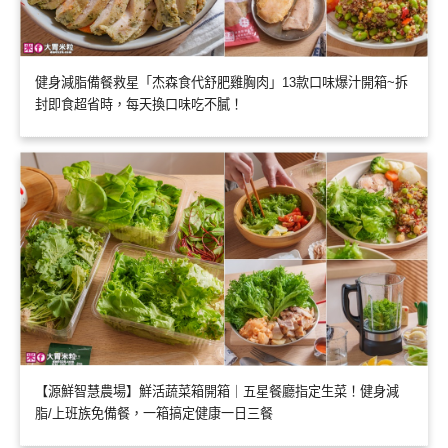
健身減脂備餐救星「杰森食代舒肥雞胸肉」13款口味爆汁開箱~拆
封即食超省時，每天換口味吃不膩！
【源鮮智慧農場】鮮活蔬菜箱開箱｜五星餐廳指定生菜！健身減
脂/上班族免備餐，一箱搞定健康一日三餐