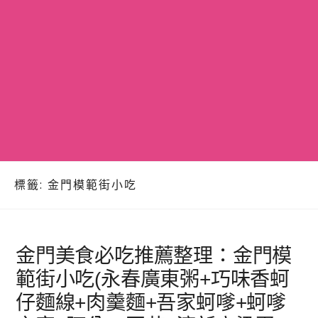
標籤:
金門模範街小吃
金門美食必吃推薦整理：金門模
範街小吃(永春廣東粥+巧味香蚵
仔麵線+肉羹麵+吾家蚵嗲+蚵嗲