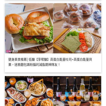
健身美食推薦│低醣【享喫醣】高蛋白能量吐司+高蛋白能量貝
果，拯救麵包澱粉腦的減脂期神隊友！