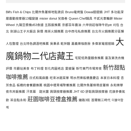
文
Bill's Fish & Chips 比爾炸魚薯條地點資訊
Bruno電烤盤 Dowai摺摺鍋
JHT 多功能深
層震動按摩器13檔變速
mister donut 兌換卷
Queen Chef鍋具
不貳光車輪餅 Mister
Wheel
九陽豆漿機d53食譜
五穀飯推薦
京都百年醬油
六甲田莊咖啡牛奶ptt
刈包 台
北
劍湖山王子大飯店 房價
南崁火鍋推薦
台中西屯私廚推薦
台北市火鍋推薦分區懶
大
人包整理
台北特色調酒吧推薦
吳秉承 乾拌麵
嘉義樂咖廚房
多偉家電摺摺鍋
魔鍋物二代店藏王
宅配低熱量麵食推薦
富及第洗衣機
新竹甜點
評價
市廳站美食
布丁料理
彰化肉圓老店
愛披薩
新竹東門市場宵夜
咖啡推薦
日式和風麻醬
旺來冰館菜單
明水然樂板橋重慶店
本家日本料理
杏
芳食品
板橋約會餐廳推薦
桃園中壢青埔聚餐推薦
比爾炸魚薯條帶皮薯條
永和樂華
夜市丼飯推薦
汗蒸幕 甜米露
肩頸按摩器推薦 JHT 6D 舒鬆肩頸按摩器
花旗參養氣
莊園咖啡豆禮盒推薦
飲
茶自點永和
鐘路3街
首爾糕三時代
더불어함
께