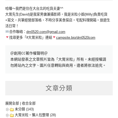
哈囉～我們是住在大台北的吃貨夫妻^^
大胃先生(David)是我家男傭兼攝影師，我是米粒小姐(Milly)負責吃貨
+寫文，共筆經營部落格，不時分享美食探店。宅配料理開箱。旅遊生
活日常！
合作聯絡：
dm0520.com@gmail.com
找尋更多「#大胃米粒」連結
campsite.bio/dm0520com
＠創用CC著作權聲明＠

本網站發表之文章照片皆為「大胃米粒」所有，未經授權請
勿將站內之文字、圖片任意轉貼與商用，違者將依法追究。
文章分類
展開全部
|
收合全部
未分類 (143)
大胃米粒。懶人包整理 (28)