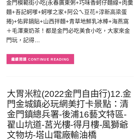
金門模範街小吃(永春廣東粥+巧味香蚵仔麵線+肉羹
麵+吾記蚵嗲+蚵嗲之家+阿公ㄟ豆花+淳新高梁蛋
捲)+佑昇鍋貼+山西拌麵+青草地鮮乳冰棒+海燕窩
＋毛澤東奶茶！都是金門必吃美食小吃，大家來金
門玩，記得…
CONTINUE READING
大胃米粒(2022金門自由行)12.金
門金城鎮必玩網美打卡景點：清
金門鎮總兵署-後浦16藝文特區-
翟山坑道-莒光樓-得月樓-風獅爺
文物坊-塔山電廠輸油橋