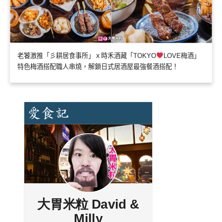
老饕激推「彡耕居食事所」ｘ時禾酒藏「TOKYO
LOVE梅酒」
特色梅酒搭配職人串燒，解鎖日式居酒屋最強餐酒搭配！