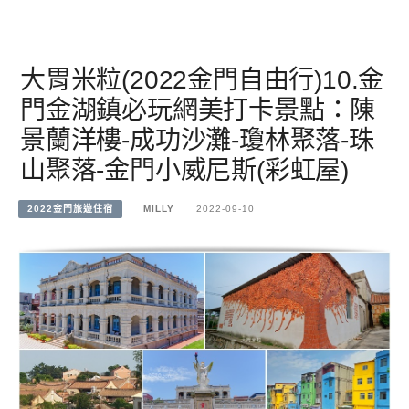
大胃米粒(2022金門自由行)10.金
門金湖鎮必玩網美打卡景點：陳
景蘭洋樓-成功沙灘-瓊林聚落-珠
山聚落-金門小威尼斯(彩虹屋)
2022金門旅遊住宿
MILLY
2022-09-10