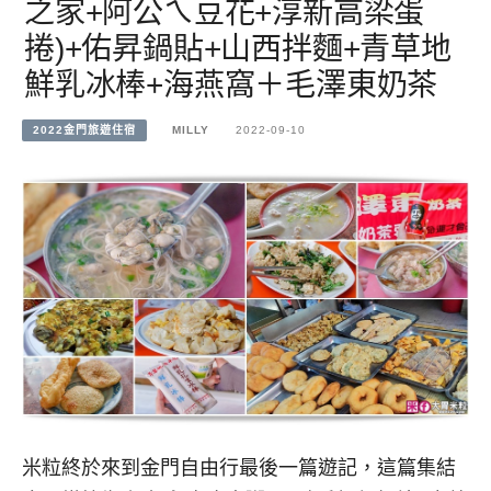
之家+阿公ㄟ豆花+淳新高梁蛋
捲)+佑昇鍋貼+山西拌麵+青草地
鮮乳冰棒+海燕窩＋毛澤東奶茶
2022金門旅遊住宿
MILLY
2022-09-10
米粒終於來到金門自由行最後一篇遊記，這篇集結