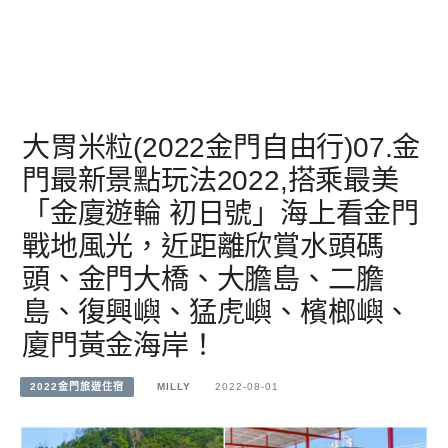
大胃米粒(2022金門自由行)07.金
門最新景點玩法2022,搭乘最美
「金廈遊輪 初日號」海上看金門
戰地風光，近距離欣賞水頭碼
頭、金門大橋、大膽島、二膽
島、復興嶼、猛虎嶼、檳榔嶼、
廈門黃金海岸！
2022金門旅遊住宿
MILLY
2022-08-01