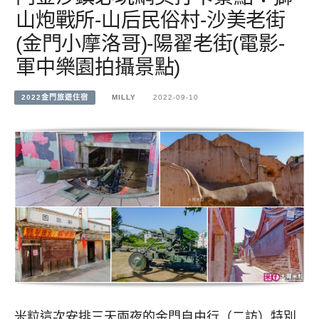
山炮戰所-山后民俗村-沙美老街
(金門小摩洛哥)-陽翟老街(電影-
軍中樂園拍攝景點)
2022金門旅遊住宿
MILLY
2022-09-10
米粒這次安排三天兩夜的金門自由行（二訪）特別