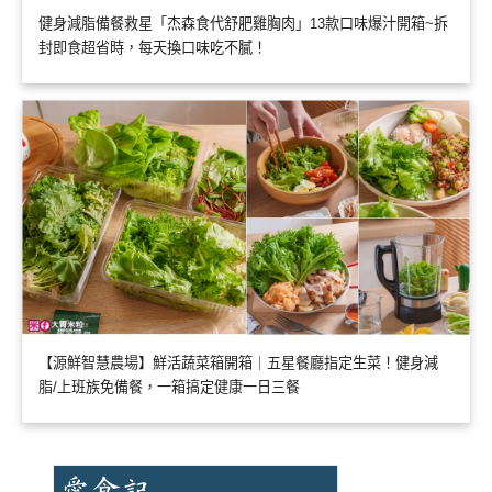
健身減脂備餐救星「杰森食代舒肥雞胸肉」13款口味爆汁開箱~拆
封即食超省時，每天換口味吃不膩！
【源鮮智慧農場】鮮活蔬菜箱開箱｜五星餐廳指定生菜！健身減
脂/上班族免備餐，一箱搞定健康一日三餐