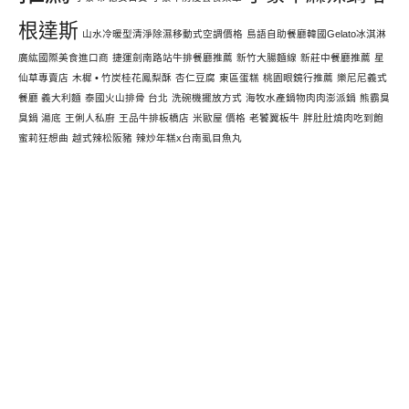
根達斯
山水冷暖型清淨除濕移動式空調價格
島語自助餐廳韓國Gelato冰淇淋
廣紘國際美食進口商
捷運劍南路站牛排餐廳推薦
新竹大腸麵線
新莊中餐廳推薦
星
仙草專賣店
木樨 • 竹炭桂花鳳梨酥
杏仁豆腐
東區蛋糕
桃園眼鏡行推薦
樂尼尼義式
餐廳 義大利麵
泰國火山排骨 台北
洗碗機擺放方式
海牧水產鍋物肉肉澎派鍋
熊霸臭
臭鍋 湯底
王俐人私廚
王品牛排板橋店
米歐屋 價格
老饕翼板牛
胖肚肚燒肉吃到飽
蜜莉狂想曲
越式辣松阪豬
辣炒年糕x台南虱目魚丸