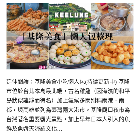
延伸閱讀：基隆美食小吃懶人包(持續更新中) 基隆
市位於台北本島最北端，古名雞籠（因海濱的和平
島狀似雞籠而得名）加上氣候多雨別稱雨港、雨
都，與高雄並列為臺灣兩大港市。基隆廟口夜市為
台灣著名重要觀光景點，加上早年日本人引入的魚
鮮及魚漿天婦羅文化…