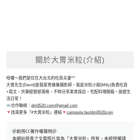
關於大胃米粒(介紹)
哈囉～我們是住在大台北的吃貨夫妻^^
大胃先生(David)是我家男傭兼攝影師，我是米粒小姐(Milly)負責吃貨
+寫文，共筆經營部落格，不時分享美食探店。宅配料理開箱。旅遊生
活日常！
合作聯絡：
dm0520.com@gmail.com
找尋更多「#大胃米粒」連結
campsite.bio/dm0520com
＠創用CC著作權聲明＠

本網站發表之文章照片皆為「大胃米粒」所有，未經授權請