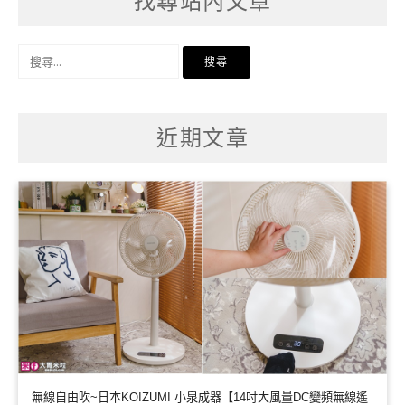
找尋站內文章
搜
尋
關
鍵
字:
近期文章
無線自由吹~日本KOIZUMI 小泉成器【14吋大風量DC變頻無線遙