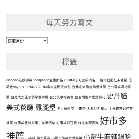
每天努力寫文
每
天
努
標籤
力
寫
文
ciaociao敲敲咖啡
foodpanda空腹熊貓
PIQIMI必可蜜板橋店
一植肉伯爵紅茶香鬆
伯
勒仕VoyLux TRANSFORM魔術空間後背包
台北吃到飽自助餐推薦
台北喜宴場地推
史丹貓
薦
台北大安區平價聚餐推薦
台北後車站美食
台畜胡桃木煙燻梅花
美式餐廳 雞腿堡
名古屋料亭-中正店
名象14吋箱扇
士林夜市蚵仔煎
好市多
推薦
好事成雙煎餅果子菜單價位
好事成雙豆漿
好吃宅配團購
推薦
小蒙牛麻辣鍋哈
小泰味 德安百貨
小蒙牛防疫套餐菜單