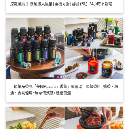
控電風扇 】暴風級大風量│全機可拆│靜音舒眠│24小時不斷電
平價精品香氛「美國Pavaruni 香氛」嚴選瑞士頂級香料│擴香、精
油、香氛蠟燭~居家儀式感+送禮首選