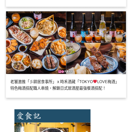
老饕激推「彡耕居食事所」ｘ時禾酒藏「TOKYO
LOVE梅酒」
特色梅酒搭配職人串燒，解鎖日式居酒屋最強餐酒搭配！