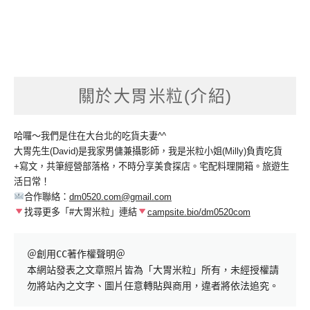
關於大胃米粒(介紹)
哈囉～我們是住在大台北的吃貨夫妻^^
大胃先生(David)是我家男傭兼攝影師，我是米粒小姐(Milly)負責吃貨
+寫文，共筆經營部落格，不時分享美食探店。宅配料理開箱。旅遊生
活日常！
合作聯絡：
dm0520.com@gmail.com
找尋更多「#大胃米粒」連結
campsite.bio/dm0520com
＠創用CC著作權聲明＠

本網站發表之文章照片皆為「大胃米粒」所有，未經授權請
勿將站內之文字、圖片任意轉貼與商用，違者將依法追究。