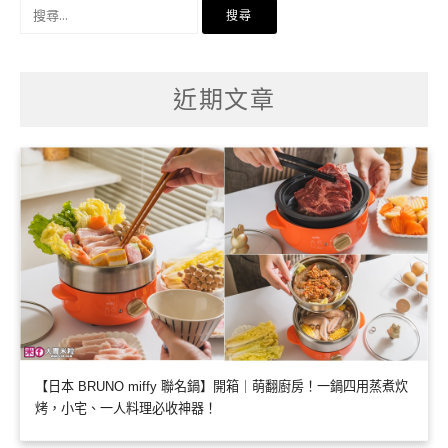
搜
尋
關
鍵
字:
近期文章
【日本 BRUNO miffy 聯名鍋】開箱｜萌翻廚房！一鍋四用蒸煮炊
烤，小宅、一人料理必收神器！