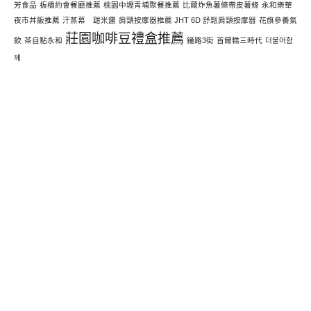
芳食品
板橋約會餐廳推薦
桃園中壢青埔聚餐推薦
比爾炸魚薯條帶皮薯條
永和樂華
夜市丼飯推薦
汗蒸幕 甜米露
肩頸按摩器推薦 JHT 6D 舒鬆肩頸按摩器
花旗參養氣
莊園咖啡豆禮盒推薦
飲
茶自點永和
鐘路3街
首爾糕三時代
더불어함
께