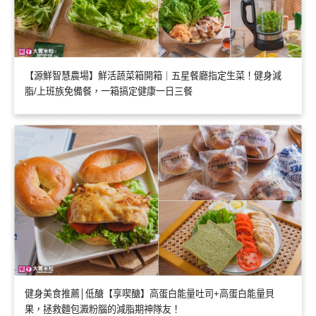
【源鮮智慧農場】鮮活蔬菜箱開箱｜五星餐廳指定生菜！健身減
脂/上班族免備餐，一箱搞定健康一日三餐
健身美食推薦│低醣【享喫醣】高蛋白能量吐司+高蛋白能量貝
果，拯救麵包澱粉腦的減脂期神隊友！