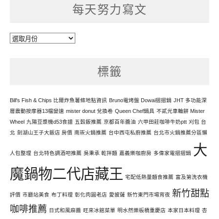
每天努力寫文
每
天
努
標籤
力
寫
文
Bill's Fish & Chips 比爾炸魚薯條地點資訊
Bruno電烤盤 Dowai摺摺鍋
JHT 多功能深
層震動按摩器13檔變速
mister donut 兌換卷
Queen Chef鍋具
不貳光車輪餅 Mister
Wheel
九陽豆漿機d53食譜
五穀飯推薦
京都百年醬油
六甲田莊咖啡牛奶ptt
刈包 台
北
劍湖山王子大飯店 房價
南崁火鍋推薦
台中西屯私廚推薦
台北市火鍋推薦分區懶
大
人包整理
台北特色調酒吧推薦
吳秉承 乾拌麵
嘉義樂咖廚房
多偉家電摺摺鍋
魔鍋物二代店藏王
宅配低熱量麵食推薦
富及第洗衣機
新竹甜點
評價
市廳站美食
布丁料理
彰化肉圓老店
愛披薩
新竹東門市場宵夜
咖啡推薦
日式和風麻醬
旺來冰館菜單
明水然樂板橋重慶店
本家日本料理
杏