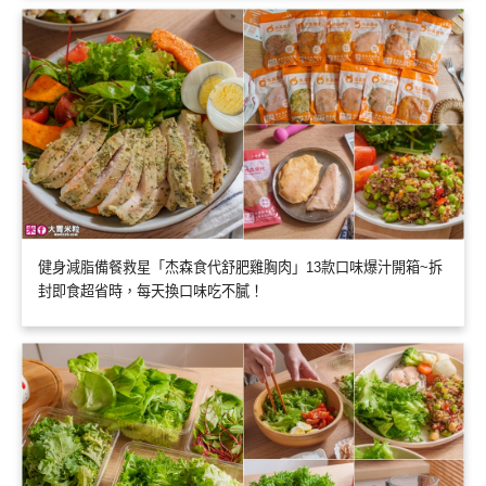
健身減脂備餐救星「杰森食代舒肥雞胸肉」13款口味爆汁開箱~拆
封即食超省時，每天換口味吃不膩！