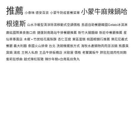
推薦
小蒙牛麻辣鍋哈
小泰味 德安百貨
小蒙牛防疫套餐菜單
根達斯
山水冷暖型清淨除濕移動式空調價格
島語自助餐廳韓國Gelato冰淇淋
廣紘國際美食進口商
捷運劍南路站牛排餐廳推薦
新竹大腸麵線
新莊中餐廳推薦
星
仙草專賣店
木樨 • 竹炭桂花鳳梨酥
杏仁豆腐
東區蛋糕
桃園眼鏡行推薦
樂尼尼義式
餐廳 義大利麵
泰國火山排骨 台北
洗碗機擺放方式
海牧水產鍋物肉肉澎派鍋
熊霸臭
臭鍋 湯底
王俐人私廚
王品牛排板橋店
米歐屋 價格
老饕翼板牛
胖肚肚燒肉吃到飽
蜜莉狂想曲
越式辣松阪豬
辣炒年糕x台南虱目魚丸