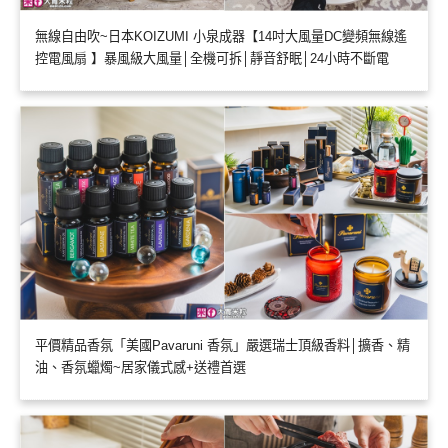
無線自由吹~日本KOIZUMI 小泉成器【14吋大風量DC變頻無線遙
控電風扇 】暴風級大風量│全機可拆│靜音舒眠│24小時不斷電
平價精品香氛「美國Pavaruni 香氛」嚴選瑞士頂級香料│擴香、精
油、香氛蠟燭~居家儀式感+送禮首選