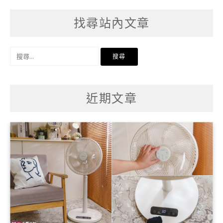
找尋站內文章
搜
尋
關
鍵
字:
近期文章