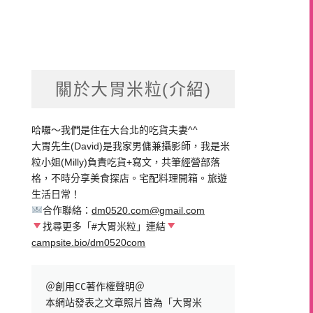
關於大胃米粒(介紹)
哈囉～我們是住在大台北的吃貨夫妻^^
大胃先生(David)是我家男傭兼攝影師，我是米
粒小姐(Milly)負責吃貨+寫文，共筆經營部落
格，不時分享美食探店。宅配料理開箱。旅遊
生活日常！
合作聯絡：
dm0520.com@gmail.com
找尋更多「#大胃米粒」連結
campsite.bio/dm0520com
＠創用CC著作權聲明＠

本網站發表之文章照片皆為「大胃米