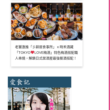
老饕激推「彡耕居食事所」ｘ時禾酒藏
「TOKYO
LOVE梅酒」特色梅酒搭配職
人串燒，解鎖日式居酒屋最強餐酒搭配！