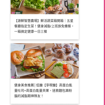
【源鮮智慧農場】鮮活蔬菜箱開箱｜五星
餐廳指定生菜！健身減脂/上班族免備餐，
一箱搞定健康一日三餐
健身美食推薦│低醣【享喫醣】高蛋白能
量吐司+高蛋白能量貝果，拯救麵包澱粉
腦的減脂期神隊友！