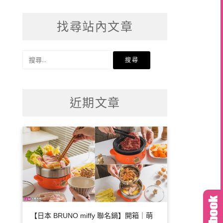
找尋站內文章
搜
尋
關
鍵
近期文章
字:
【日本 BRUNO miffy 聯名鍋】開箱｜萌