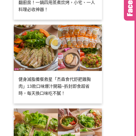
翻廚房！一鍋四用蒸煮炊烤，小宅、一人
料理必收神器！
健身減脂備餐救星「杰森食代舒肥雞胸
肉」13款口味爆汁開箱~拆封即食超省
時，每天換口味吃不膩！