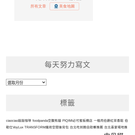
每天努力寫文
每
天
努
標籤
力
寫
文
ciaociao敲敲咖啡
foodpanda空腹熊貓
PIQIMI必可蜜板橋店
一植肉伯爵紅茶香鬆
伯
勒仕VoyLux TRANSFORM魔術空間後背包
台北吃到飽自助餐推薦
台北喜宴場地推