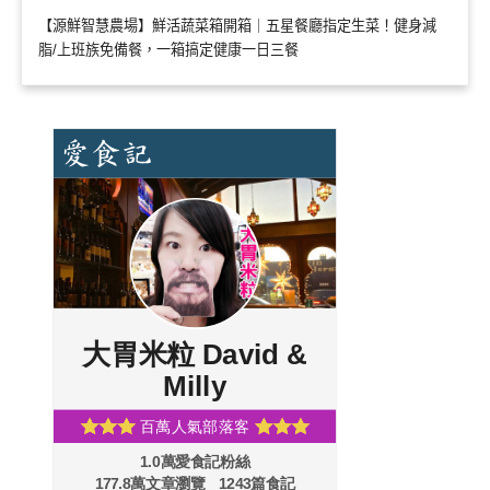
【源鮮智慧農場】鮮活蔬菜箱開箱｜五星餐廳指定生菜！健身減
脂/上班族免備餐，一箱搞定健康一日三餐