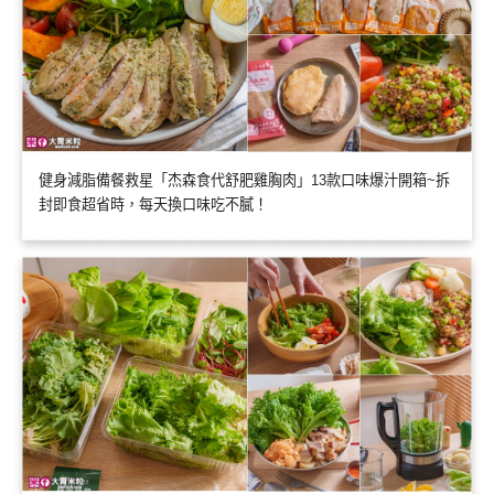
健身減脂備餐救星「杰森食代舒肥雞胸肉」13款口味爆汁開箱~拆
封即食超省時，每天換口味吃不膩！