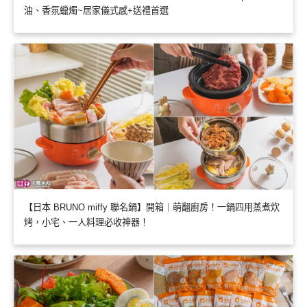
油、香氛蠟燭~居家儀式感+送禮首選
【日本 BRUNO miffy 聯名鍋】開箱｜萌翻廚房！一鍋四用蒸煮炊
烤，小宅、一人料理必收神器！