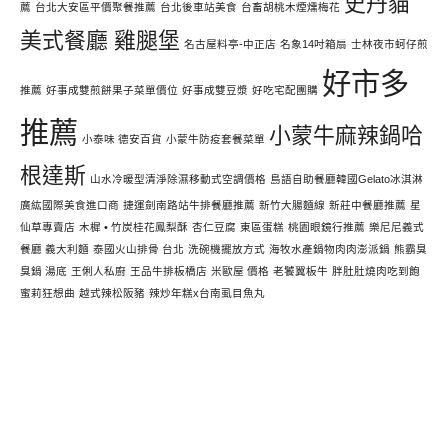
史丹貓
薦
台北大安區平價聚餐推薦
台北後車站美食
台畜胡桃木煙燻梅花
美式餐廳 雞腿堡
名古屋料亭-中正店
名象14吋箱扇
士林夜市蚵仔煎
好市多
推薦
好事成雙煎餅果子菜單價位
好事成雙豆漿
好吃宅配團購
推薦
小蒙牛麻辣鍋哈
小泰味 德安百貨
小蒙牛防疫套餐菜單
根達斯
山水冷暖型清淨除濕移動式空調價格
島語自助餐廳韓國Gelato冰淇淋
廣紘國際美食進口商
捷運劍南路站牛排餐廳推薦
新竹大腸麵線
新莊中餐廳推薦
星
仙草專賣店
木樨 • 竹炭桂花鳳梨酥
杏仁豆腐
東區蛋糕
桃園眼鏡行推薦
樂尼尼義式
餐廳 義大利麵
泰國火山排骨 台北
洗碗機擺放方式
海牧水產鍋物肉肉澎派鍋
熊霸臭
臭鍋 湯底
王俐人私廚
王品牛排板橋店
米歐屋 價格
老饕翼板牛
胖肚肚燒肉吃到飽
蜜莉狂想曲
越式辣松阪豬
辣炒年糕x台南虱目魚丸