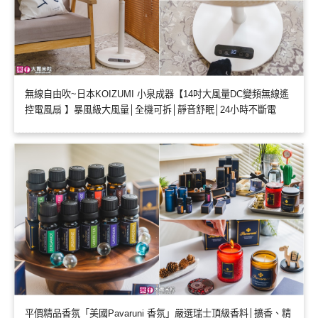
無線自由吹~日本KOIZUMI 小泉成器【14吋大風量DC變頻無線遙
控電風扇 】暴風級大風量│全機可拆│靜音舒眠│24小時不斷電
平價精品香氛「美國Pavaruni 香氛」嚴選瑞士頂級香料│擴香、精