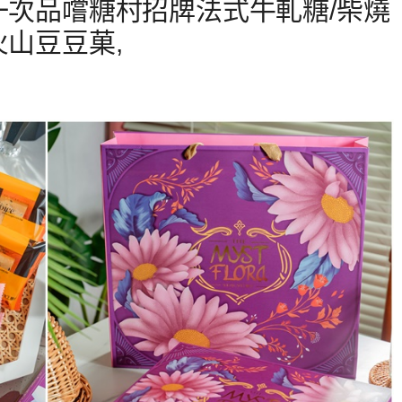
一次品嚐糖村招牌法式牛軋糖/柴燒
火山豆豆菓,