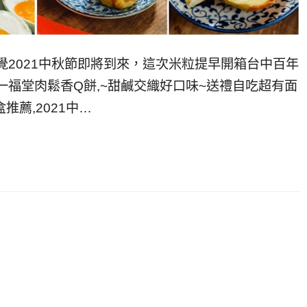
覺2021中秋節即將到來，這次米粒提早開箱台中百年
,一福堂肉鬆香Q餅,~甜鹹交織好口味~送禮自吃超有面
盒推薦,2021中…