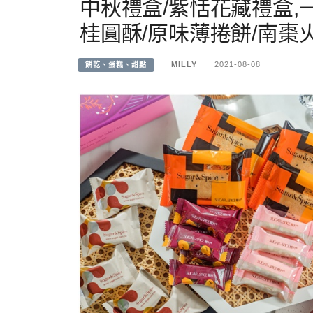
中秋禮盒/紫恬花藏禮盒,
桂圓酥/原味薄捲餅/南棗
MILLY
2021-08-08
餅乾、蛋糕、甜點