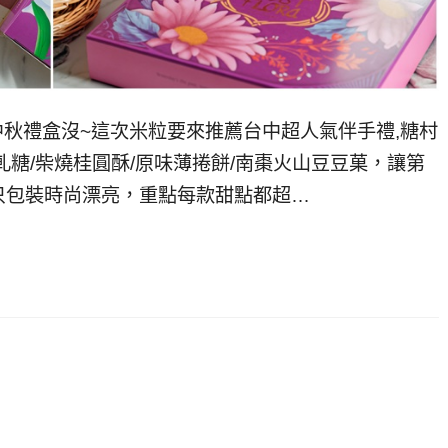
中秋禮盒沒~這次米粒要來推薦台中超人氣伴手禮,糖村
軋糖/柴燒桂圓酥/原味薄捲餅/南棗火山豆豆菓，讓第
只包裝時尚漂亮，重點每款甜點都超…