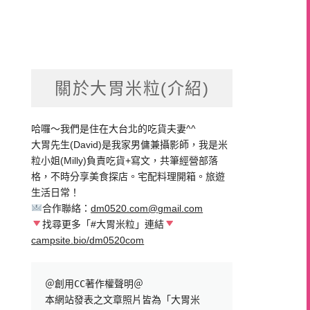
關於大胃米粒(介紹)
哈囉～我們是住在大台北的吃貨夫妻^^
大胃先生(David)是我家男傭兼攝影師，我是米
粒小姐(Milly)負責吃貨+寫文，共筆經營部落
格，不時分享美食探店。宅配料理開箱。旅遊
生活日常！
合作聯絡：
dm0520.com@gmail.com
找尋更多「#大胃米粒」連結
campsite.bio/dm0520com
＠創用CC著作權聲明＠

本網站發表之文章照片皆為「大胃米