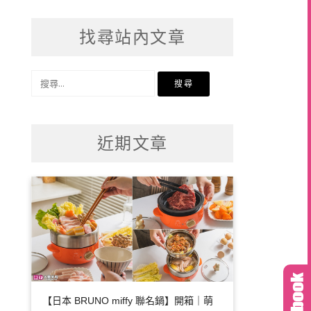
找尋站內文章
搜
尋
關
鍵
近期文章
字:
【日本 BRUNO miffy 聯名鍋】開箱｜萌