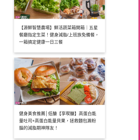
【源鮮智慧農場】鮮活蔬菜箱開箱｜五星
餐廳指定生菜！健身減脂/上班族免備餐，
一箱搞定健康一日三餐
健身美食推薦│低醣【享喫醣】高蛋白能
量吐司+高蛋白能量貝果，拯救麵包澱粉
腦的減脂期神隊友！