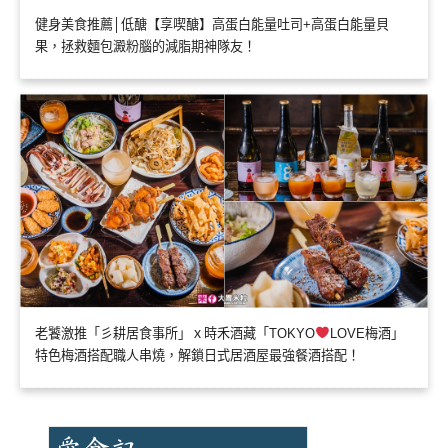
健身美食推薦│低醣【享喫醣】高蛋白能量吐司+高蛋白能量貝
果，拯救麵包澱粉腦的減脂期神隊友！
老饕激推「彡耕居食事所」ｘ時禾酒藏「TOKYO
LOVE梅酒」
特色梅酒搭配職人串燒，解鎖日式居酒屋最強餐酒搭配！