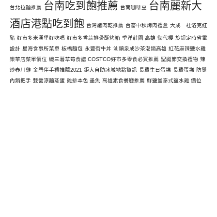
台南吃到飽推薦
台南麗新大
台北拉麵推薦
台南咖啡豆
酒店港點吃到飽
台灣豬肉乾推薦
台畜中秋烤肉禮盒
大成 杜洛克紅
豬
好市多米漢堡好吃嗎
好市多香蒜排骨酥烤箱
季洋莊園 高雄
御代櫻
旋鈕定時省電
設計
星海食事所菜單
板橋麵包
永豐街牛丼
汕頭泉成沙茶潮鍋高雄
紅花麻辣鹽水雞
樂華店菜單價位
纖三薯草莓食譜 COSTCO好市多零食必買推薦
聖誕節交換禮物
辣
炒春川雞
金門伴手禮推薦2021
鉅大自助冰城地點資訊
長輩生日蛋糕
長輩蛋糕
防燙
內鍋把手
雙營涼麵蒸蛋
雞排本色 墨魚
高雄素食餐廳推薦
鮮鹽堂泰式鹽水雞 價位