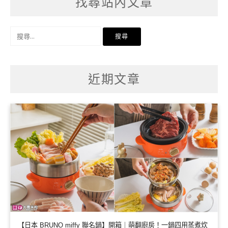
找尋站內文章
搜
尋
關
鍵
字:
近期文章
【日本 BRUNO miffy 聯名鍋】開箱｜萌翻廚房！一鍋四用蒸煮炊