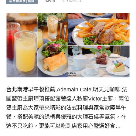
板南線美食│藍線
DAVID
2018-12-04
台北南港早午餐推薦,Ademain Cafe,明天見咖啡,法
國藍帶主廚琦琦搭配露營達人私廚Victor主廚，兩位
雙主廚為大家帶來精彩的法式料理與家常歐陸早午
餐，搭配美麗的綠植與優雅的大理石桌等氣氛，在
這不只吃飽，更能可以吃到店家用心嚴選好食…