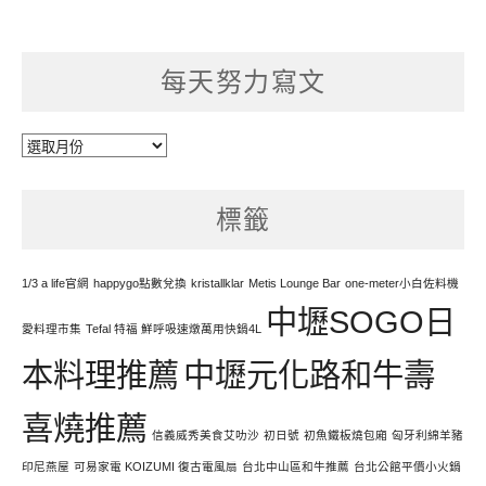
每天努力寫文
每
天
努
標籤
力
寫
文
1/3 a life官網
happygo點數兌換
kristallklar
Metis Lounge Bar
one-meter小白佐料機
中壢SOGO日
愛料理市集
Tefal 特福 鮮呼吸速燉萬用快鍋4L
本料理推薦
中壢元化路和牛壽
喜燒推薦
信義威秀美食艾叻沙
初日號
初魚鐵板燒包廂
匈牙利綿羊豬
印尼燕屋
可易家電 KOIZUMI 復古電風扇
台北中山區和牛推薦
台北公館平價小火鍋