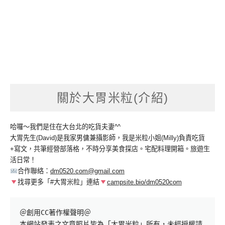
關於大胃米粒(介紹)
哈囉～我們是住在大台北的吃貨夫妻^^
大胃先生(David)是我家男傭兼攝影師，我是米粒小姐(Milly)負責吃貨
+寫文，共筆經營部落格，不時分享美食探店。宅配料理開箱。旅遊生
活日常！
合作聯絡：
dm0520.com@gmail.com
找尋更多「#大胃米粒」連結
campsite.bio/dm0520com
＠創用CC著作權聲明＠

本網站發表之文章照片皆為「大胃米粒」所有，未經授權請