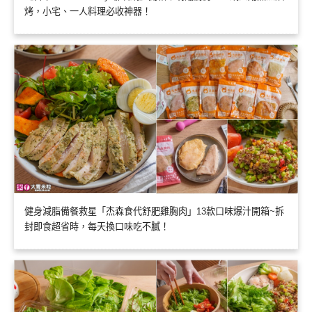
烤，小宅、一人料理必收神器！
健身減脂備餐救星「杰森食代舒肥雞胸肉」13款口味爆汁開箱~拆
封即食超省時，每天換口味吃不膩！