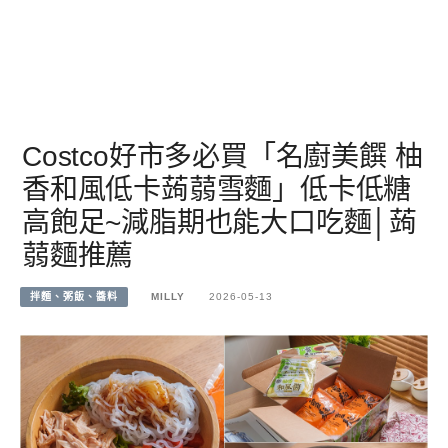
Costco好市多必買「名廚美饌 柚
香和風低卡蒟蒻雪麵」低卡低糖
高飽足~減脂期也能大口吃麵│蒟
蒻麵推薦
拌麵、粥飯、醬料
MILLY
2026-05-13