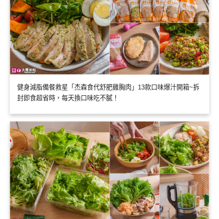
健身減脂備餐救星「杰森食代舒肥雞胸肉」13款口味爆汁開箱~拆
封即食超省時，每天換口味吃不膩！