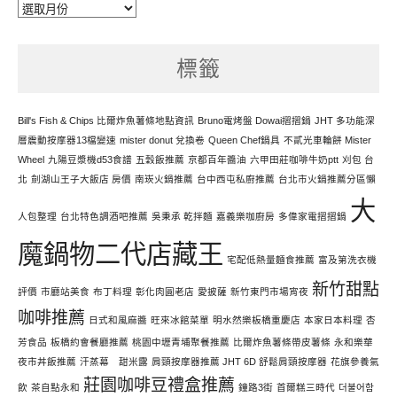
每
天
努
標籤
力
寫
文
Bill's Fish & Chips 比爾炸魚薯條地點資訊
Bruno電烤盤 Dowai摺摺鍋
JHT 多功能深
層震動按摩器13檔變速
mister donut 兌換卷
Queen Chef鍋具
不貳光車輪餅 Mister
Wheel
九陽豆漿機d53食譜
五穀飯推薦
京都百年醬油
六甲田莊咖啡牛奶ptt
刈包 台
北
劍湖山王子大飯店 房價
南崁火鍋推薦
台中西屯私廚推薦
台北市火鍋推薦分區懶
大
人包整理
台北特色調酒吧推薦
吳秉承 乾拌麵
嘉義樂咖廚房
多偉家電摺摺鍋
魔鍋物二代店藏王
宅配低熱量麵食推薦
富及第洗衣機
新竹甜點
評價
市廳站美食
布丁料理
彰化肉圓老店
愛披薩
新竹東門市場宵夜
咖啡推薦
日式和風麻醬
旺來冰館菜單
明水然樂板橋重慶店
本家日本料理
杏
芳食品
板橋約會餐廳推薦
桃園中壢青埔聚餐推薦
比爾炸魚薯條帶皮薯條
永和樂華
夜市丼飯推薦
汗蒸幕 甜米露
肩頸按摩器推薦 JHT 6D 舒鬆肩頸按摩器
花旗參養氣
莊園咖啡豆禮盒推薦
飲
茶自點永和
鐘路3街
首爾糕三時代
더불어함