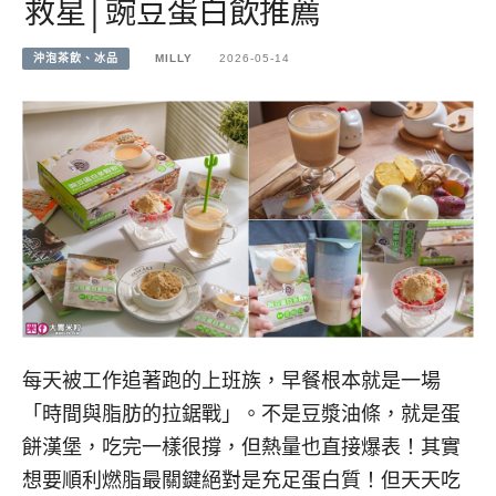
救星│豌豆蛋白飲推薦
沖泡茶飲、冰品
MILLY
2026-05-14
每天被工作追著跑的上班族，早餐根本就是一場
「時間與脂肪的拉鋸戰」。不是豆漿油條，就是蛋
餅漢堡，吃完一樣很撐，但熱量也直接爆表！其實
想要順利燃脂最關鍵絕對是充足蛋白質！但天天吃