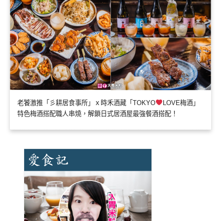
老饕激推「彡耕居食事所」ｘ時禾酒藏「TOKYO
LOVE梅酒」
特色梅酒搭配職人串燒，解鎖日式居酒屋最強餐酒搭配！