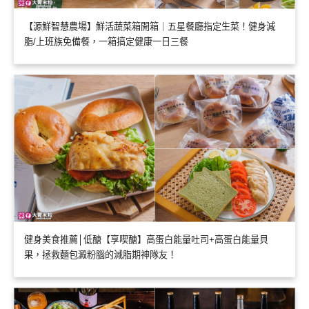
【源鮮智慧農場】鮮活蔬菜箱開箱｜五星餐廳指定生菜！健身減
脂/上班族免備餐，一箱搞定健康一日三餐
健身美食推薦│低醣【享喫醣】高蛋白能量吐司+高蛋白能量貝
果，拯救麵包澱粉腦的減脂期神隊友！