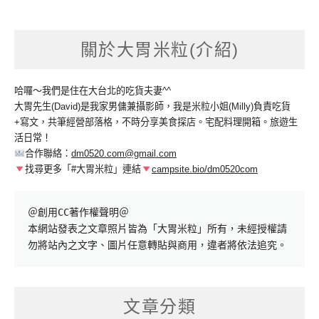
關於大胃米粒(介紹)
哈囉～我們是住在大台北的吃貨夫妻^^
大胃先生(David)是我家男傭兼攝影師，我是米粒小姐(Milly)負責吃貨
+寫文，共筆經營部落格，不時分享美食探店。宅配料理開箱。旅遊生
活日常！
合作聯絡：
dm0520.com@gmail.com
找尋更多「#大胃米粒」連結
campsite.bio/dm0520com
＠創用CC著作權聲明＠

本網站發表之文章照片皆為「大胃米粒」所有，未經授權請
勿將站內之文字、圖片任意轉貼與商用，違者將依法追究。
文章分類