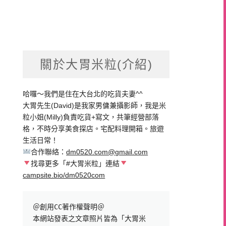
關於大胃米粒(介紹)
哈囉～我們是住在大台北的吃貨夫妻^^
大胃先生(David)是我家男傭兼攝影師，我是米
粒小姐(Milly)負責吃貨+寫文，共筆經營部落
格，不時分享美食探店。宅配料理開箱。旅遊
生活日常！
合作聯絡：
dm0520.com@gmail.com
找尋更多「#大胃米粒」連結
campsite.bio/dm0520com
＠創用CC著作權聲明＠

本網站發表之文章照片皆為「大胃米