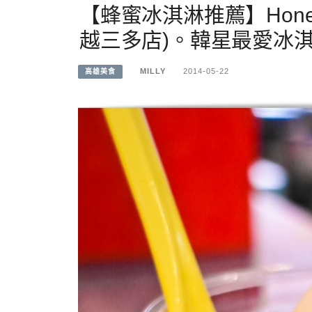
【蜂蜜冰淇淋推薦】Hone
越三多店)。韓星最愛冰淇
MILLY
2014-05-22
高雄美食