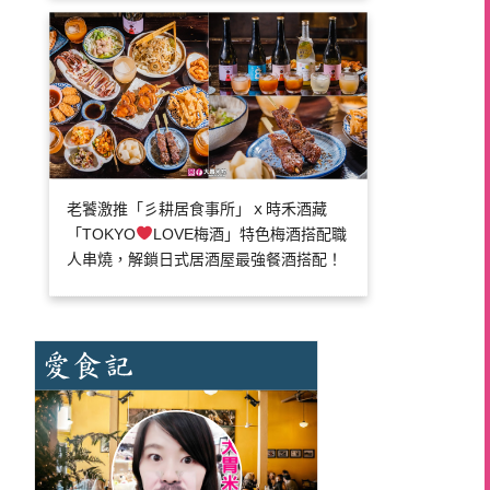
老饕激推「彡耕居食事所」ｘ時禾酒藏
「TOKYO
LOVE梅酒」特色梅酒搭配職
人串燒，解鎖日式居酒屋最強餐酒搭配！