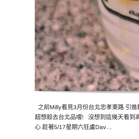
之前Milly看見3月份台北忠孝東路 引進
超想殺去台北品嚐! 沒想到這幾天看到
心 趁著5/17星期六狂盧Dav…