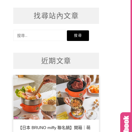
找尋站內文章
搜
尋
關
鍵
近期文章
字:
【日本 BRUNO miffy 聯名鍋】開箱｜萌