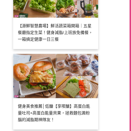
【源鮮智慧農場】鮮活蔬菜箱開箱｜五星
餐廳指定生菜！健身減脂/上班族免備餐，
一箱搞定健康一日三餐
健身美食推薦│低醣【享喫醣】高蛋白能
量吐司+高蛋白能量貝果，拯救麵包澱粉
腦的減脂期神隊友！