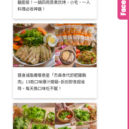
翻廚房！一鍋四用蒸煮炊烤，小宅、一人
料理必收神器！
健身減脂備餐救星「杰森食代舒肥雞胸
肉」13款口味爆汁開箱~拆封即食超省
時，每天換口味吃不膩！