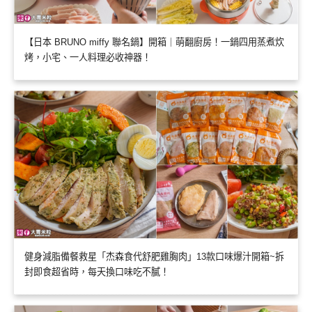
【日本 BRUNO miffy 聯名鍋】開箱｜萌翻廚房！一鍋四用蒸煮炊
烤，小宅、一人料理必收神器！
健身減脂備餐救星「杰森食代舒肥雞胸肉」13款口味爆汁開箱~拆
封即食超省時，每天換口味吃不膩！