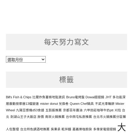
每天努力寫文
每
天
努
標籤
力
寫
文
Bill's Fish & Chips 比爾炸魚薯條地點資訊
Bruno電烤盤 Dowai摺摺鍋
JHT 多功能深
層震動按摩器13檔變速
mister donut 兌換卷
Queen Chef鍋具
不貳光車輪餅 Mister
Wheel
九陽豆漿機d53食譜
五穀飯推薦
京都百年醬油
六甲田莊咖啡牛奶ptt
刈包 台
北
劍湖山王子大飯店 房價
南崁火鍋推薦
台中西屯私廚推薦
台北市火鍋推薦分區懶
大
人包整理
台北特色調酒吧推薦
吳秉承 乾拌麵
嘉義樂咖廚房
多偉家電摺摺鍋