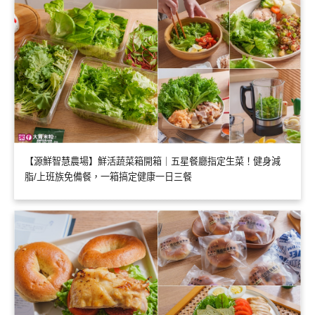
【源鮮智慧農場】鮮活蔬菜箱開箱｜五星餐廳指定生菜！健身減
脂/上班族免備餐，一箱搞定健康一日三餐