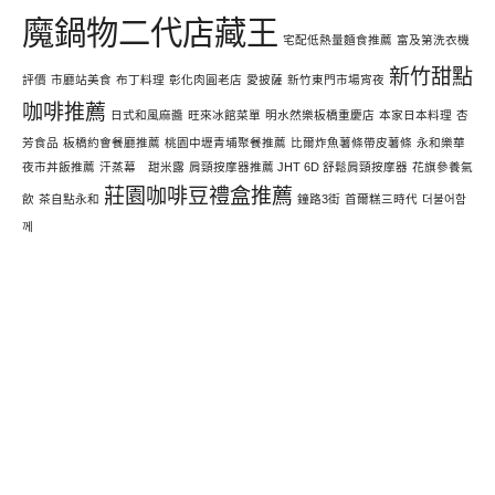
魔鍋物二代店藏王
宅配低熱量麵食推薦
富及第洗衣機
新竹甜點
評價
市廳站美食
布丁料理
彰化肉圓老店
愛披薩
新竹東門市場宵夜
咖啡推薦
日式和風麻醬
旺來冰館菜單
明水然樂板橋重慶店
本家日本料理
杏
芳食品
板橋約會餐廳推薦
桃園中壢青埔聚餐推薦
比爾炸魚薯條帶皮薯條
永和樂華
夜市丼飯推薦
汗蒸幕 甜米露
肩頸按摩器推薦 JHT 6D 舒鬆肩頸按摩器
花旗參養氣
莊園咖啡豆禮盒推薦
飲
茶自點永和
鐘路3街
首爾糕三時代
더불어함
께