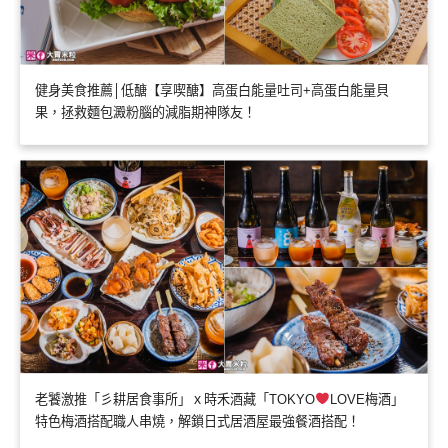
健身美食推薦│低醣【享喫醣】高蛋白能量吐司+高蛋白能量貝
果，拯救麵包澱粉腦的減脂期神隊友！
老饕激推「彡耕居食事所」ｘ時禾酒藏「TOKYO
LOVE梅酒」
特色梅酒搭配職人串燒，解鎖日式居酒屋最強餐酒搭配！