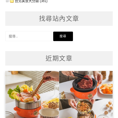
台北美食大分類 (381)
找尋站內文章
搜
尋
關
鍵
字:
近期文章