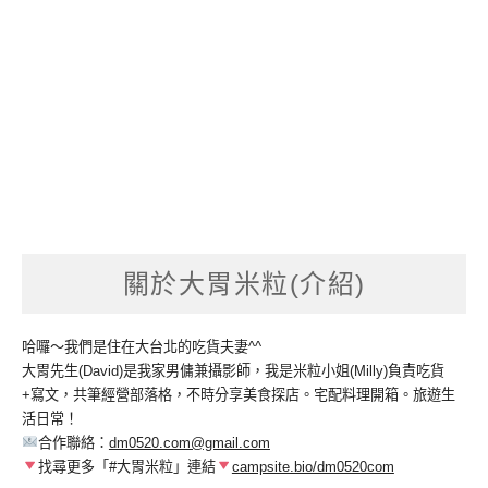
關於大胃米粒(介紹)
哈囉～我們是住在大台北的吃貨夫妻^^
大胃先生(David)是我家男傭兼攝影師，我是米粒小姐(Milly)負責吃貨
+寫文，共筆經營部落格，不時分享美食探店。宅配料理開箱。旅遊生
活日常！
合作聯絡：
dm0520.com@gmail.com
找尋更多「#大胃米粒」連結
campsite.bio/dm0520com