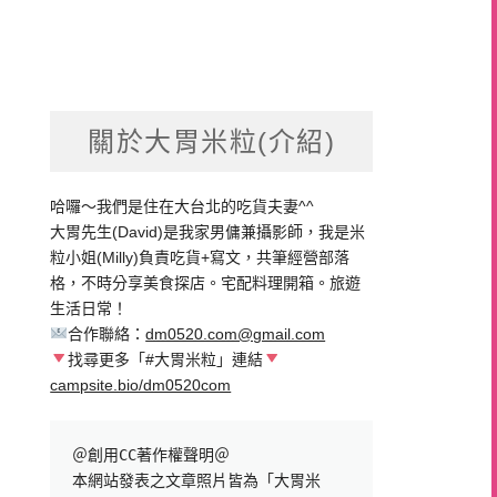
關於大胃米粒(介紹)
哈囉～我們是住在大台北的吃貨夫妻^^
大胃先生(David)是我家男傭兼攝影師，我是米
粒小姐(Milly)負責吃貨+寫文，共筆經營部落
格，不時分享美食探店。宅配料理開箱。旅遊
生活日常！
合作聯絡：
dm0520.com@gmail.com
找尋更多「#大胃米粒」連結
campsite.bio/dm0520com
＠創用CC著作權聲明＠

本網站發表之文章照片皆為「大胃米