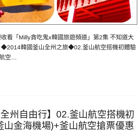
收看「Milly貪吃鬼x韓國旅遊頻道」第2集 不知道大
◆2014韓國釜山全州之旅◆02.釜山航空搭機初體驗
山航空…
山全州自由行】02.釜山航空搭機初
釜山金海機場)+釜山航空搶票優惠