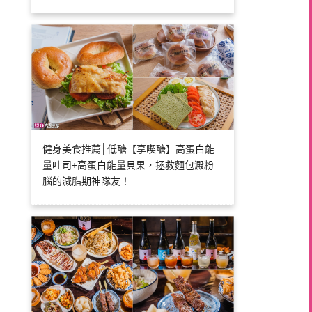
健身美食推薦│低醣【享喫醣】高蛋白能
量吐司+高蛋白能量貝果，拯救麵包澱粉
腦的減脂期神隊友！