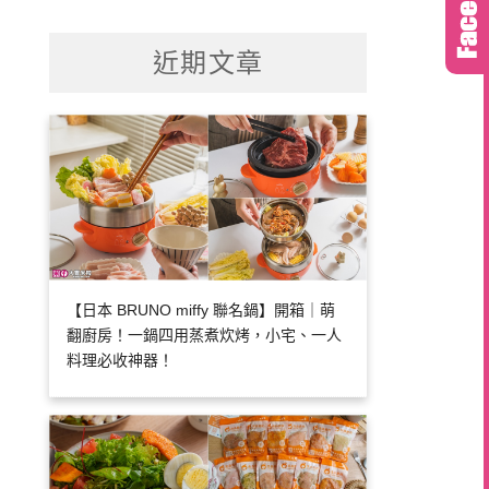
關
鍵
近期文章
字:
【日本 BRUNO miffy 聯名鍋】開箱｜萌
翻廚房！一鍋四用蒸煮炊烤，小宅、一人
料理必收神器！