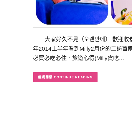
大家好久不見（오랜만에） 歡迎收看「M
年2014上半年看到Milly2月份的二訪
必買必吃必住．旅遊心得(Milly貪吃…
CONTINUE READING
文
章
導