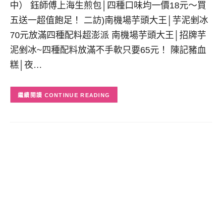
中） 鈺師傅上海生煎包│四種口味均一價18元～買
五送一超值飽足！ 二訪)南機場芋頭大王│芋泥剉冰
70元放滿四種配料超澎派 南機場芋頭大王│招牌芋
泥剉冰~四種配料放滿不手軟只要65元！ 陳記豬血
糕│夜…
CONTINUE READING