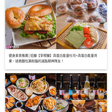
健身美食推薦│低醣【享喫醣】高蛋白能量吐司+高蛋白能量貝
果，拯救麵包澱粉腦的減脂期神隊友！