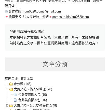
+寫文，共筆經營部落格，不時分享美食探店。宅配料理開箱。旅遊生
活日常！
合作聯絡：
dm0520.com@gmail.com
找尋更多「#大胃米粒」連結
campsite.bio/dm0520com
＠創用CC著作權聲明＠

本網站發表之文章照片皆為「大胃米粒」所有，未經授權請
勿將站內之文字、圖片任意轉貼與商用，違者將依法追究。
文章分類
展開全部
|
收合全部
未分類 (143)
大胃米粒。懶人包整理 (28)
台灣夜市懶人包 (10)
台北美食懶人包 (16)
大胃米粒。台北捷運美食 (749)