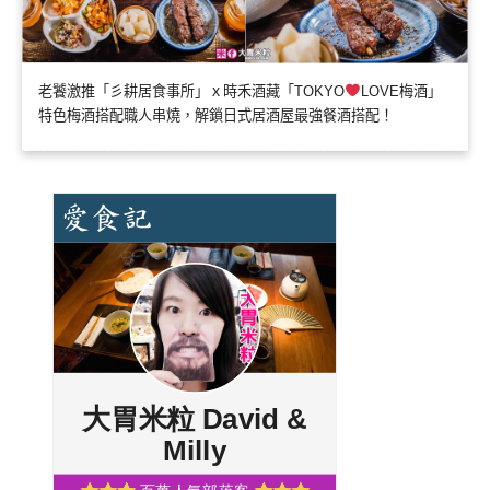
老饕激推「彡耕居食事所」ｘ時禾酒藏「TOKYO
LOVE梅酒」
特色梅酒搭配職人串燒，解鎖日式居酒屋最強餐酒搭配！