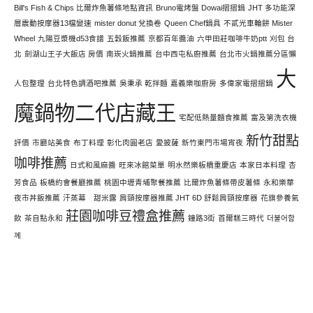
Bill's Fish & Chips 比爾炸魚薯條地點資訊
Bruno電烤盤 Dowai摺摺鍋
JHT 多功能深
層震動按摩器13檔變速
mister donut 兌換卷
Queen Chef鍋具
不貳光車輪餅 Mister
Wheel
九陽豆漿機d53食譜
五穀飯推薦
京都百年醬油
六甲田莊咖啡牛奶ptt
刈包 台
北
劍湖山王子大飯店 房價
南崁火鍋推薦
台中西屯私廚推薦
台北市火鍋推薦分區懶
大
人包整理
台北特色調酒吧推薦
吳秉承 乾拌麵
嘉義樂咖廚房
多偉家電摺摺鍋
魔鍋物二代店藏王
宅配低熱量麵食推薦
富及第洗衣機
新竹甜點
評價
市廳站美食
布丁料理
彰化肉圓老店
愛披薩
新竹東門市場宵夜
咖啡推薦
日式和風麻醬
旺來冰館菜單
明水然樂板橋重慶店
本家日本料理
杏
芳食品
板橋約會餐廳推薦
桃園中壢青埔聚餐推薦
比爾炸魚薯條帶皮薯條
永和樂華
夜市丼飯推薦
汗蒸幕 甜米露
肩頸按摩器推薦 JHT 6D 舒鬆肩頸按摩器
花旗參養氣
莊園咖啡豆禮盒推薦
飲
茶自點永和
鐘路3街
首爾糕三時代
더불어함
께