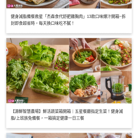
健身減脂備餐救星「杰森食代舒肥雞胸肉」13款口味爆汁開箱~拆
封即食超省時，每天換口味吃不膩！
【源鮮智慧農場】鮮活蔬菜箱開箱｜五星餐廳指定生菜！健身減
脂/上班族免備餐，一箱搞定健康一日三餐